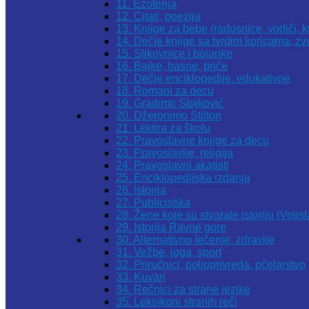
11. Ezoterija
12. Citati, poezija
13. Knjige za bebe (radosnice, vodiči, k
14. Dečje knjige sa tvrdim koricama, z
15. Slikovnice i bojanke
16. Bajke, basne, priče
17. Dečje enciklopedije, edukativne
18. Romani za decu
19. Gradimir Stojković
20. Džeronimo Stilton
21. Lektira za školu
22. Pravoslavne knjige za decu
23. Pravoslavlje, religija
24. Pravoslavni akatisti
25. Enciklopedijska izdanja
26. Istorija
27. Publicistika
28. Žene koje su stvarale istoriju (Vojis
29. Istorija Ravne gore
30. Alternativno lečenje, zdravlje
31. Vežbe, joga, sport
32. Priručnici, poljoprivreda, pčelarstvo
33. Kuvari
34. Rečnici za strane jezike
35. Leksikoni stranih reči