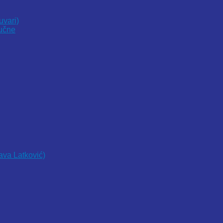
uvari)
vučne
lava Latković)