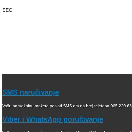
SEO
Kategorije: 01. Domaći pisci; 02. Strani pisci; 03. Decije knjig
06. Slikovnice i bojanke; 07. Romani za decu, lektira; 08. Leksik
Filozofija; 13. Citati, poezija; 14. Popularna psihologija; 15. Me
20. Pravoslavlje, religija; 21. Pravoslavne knjige za decu; 22. 
Kako kupiti i poručiti knjige
O nama
knjizaraodisej.rs
Pogledajte i našu stranicu online knjižara Odisej Valjevo na F
SMS naručivanje
Vašu narudžbinu možete poslati SMS om na broj telefona 065 220 63
Viber i WhatsApp poručivanje