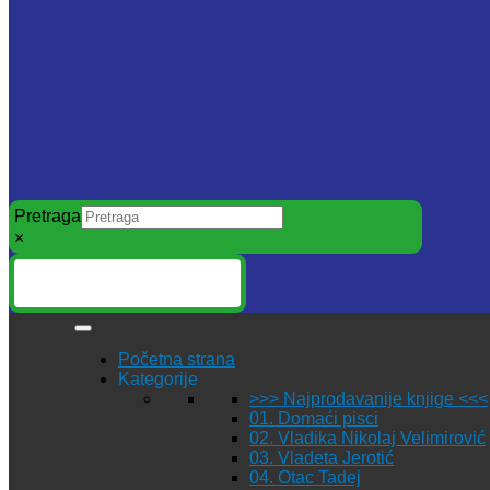
Pretraga
×
Početna strana
Kategorije
>>> Najprodavanije knjige <<<
01. Domaći pisci
02. Vladika Nikolaj Velimirović
03. Vladeta Jerotić
04. Otac Tadej