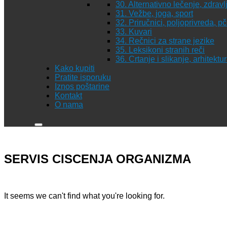
30. Alternativno lečenje, zdravl
31. Vežbe, joga, sport
32. Priručnici, poljoprivreda, p
33. Kuvari
34. Rečnici za strane jezike
35. Leksikoni stranih reči
36. Crtanje i slikanje, arhitekt
Kako kupiti
Pratite isporuku
Iznos poštarine
Kontakt
O nama
SERVIS CISCENJA ORGANIZMA
It seems we can't find what you're looking for.