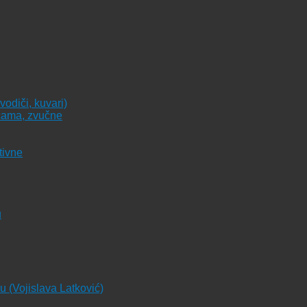
vodiči, kuvari)
icama, zvučne
tivne
u
ju (Vojislava Latković)