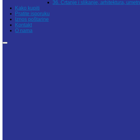
36. Crtanje i slikanje, arhitektura, umet
Kako kupiti
Pratite isporuku
Iznos poštarine
Kontakt
O nama