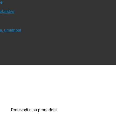
je
čelarstvo
ura, umetnost
Proizvodi nisu pronađeni