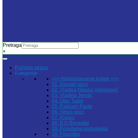
Pretraga
×
Početna strana
Kategorije
>>> Najprodavanije knjige <<<
01. Domaći pisci
02. Vladika Nikolaj Velimirović
03. Vladeta Jerotić
04. Otac Tadej
05. Patrijarh Pavle
06. Strani pisci
07. Klasici
08. B.D.Benedikt
09. Popularna psihologija
10. Filozofija