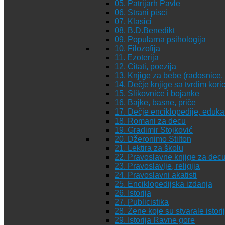
05. Patrijarh Pavle
06. Strani pisci
07. Klasici
08. B.D.Benedikt
09. Popularna psihologija
10. Filozofija
11. Ezoterija
12. Citati, poezija
13. Knjige za bebe (radosnice, 
14. Dečje knjige sa tvrdim kor
15. Slikovnice i bojanke
16. Bajke, basne, priče
17. Dečje enciklopedije, eduka
18. Romani za decu
19. Gradimir Stojković
20. Džeronimo Stilton
21. Lektira za školu
22. Pravoslavne knjige za dec
23. Pravoslavlje, religija
24. Pravoslavni akatisti
25. Enciklopedijska izdanja
26. Istorija
27. Publicistika
28. Žene koje su stvarale istori
29. Istorija Ravne gore