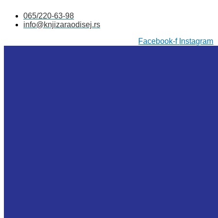
Skočite
065/220-63-98
na
info@knjizaraodisej.rs
sadržaj
Facebook-f
Instagram