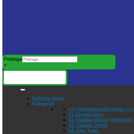
Pretraga
×
Početna strana
Kategorije
>>> Najprodavanije knjige <<<
01. Domaći pisci
02. Vladika Nikolaj Velimirović
03. Vladeta Jerotić
04. Otac Tadej