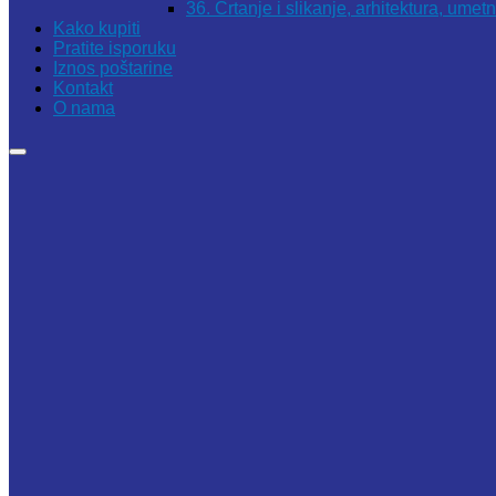
36. Crtanje i slikanje, arhitektura, umet
Kako kupiti
Pratite isporuku
Iznos poštarine
Kontakt
O nama