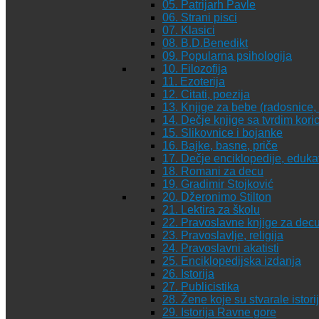
05. Patrijarh Pavle
06. Strani pisci
07. Klasici
08. B.D.Benedikt
09. Popularna psihologija
10. Filozofija
11. Ezoterija
12. Citati, poezija
13. Knjige za bebe (radosnice, 
14. Dečje knjige sa tvrdim kor
15. Slikovnice i bojanke
16. Bajke, basne, priče
17. Dečje enciklopedije, eduka
18. Romani za decu
19. Gradimir Stojković
20. Džeronimo Stilton
21. Lektira za školu
22. Pravoslavne knjige za dec
23. Pravoslavlje, religija
24. Pravoslavni akatisti
25. Enciklopedijska izdanja
26. Istorija
27. Publicistika
28. Žene koje su stvarale istori
29. Istorija Ravne gore