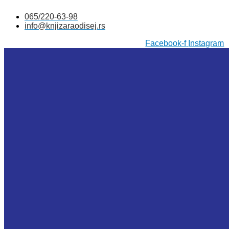
Skočite
065/220-63-98
na
info@knjizaraodisej.rs
sadržaj
Facebook-f
Instagram