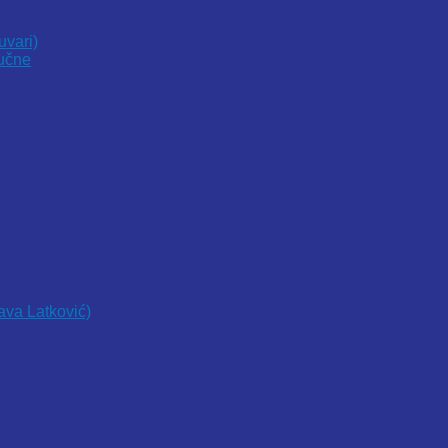
uvari)
vučne
lava Latković)