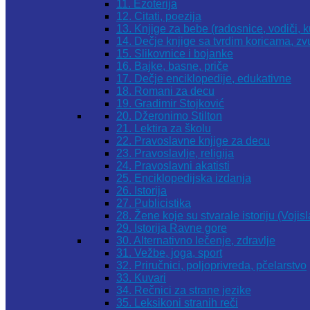
11. Ezoterija
12. Citati, poezija
13. Knjige za bebe (radosnice, vodiči, k
14. Dečje knjige sa tvrdim koricama, z
15. Slikovnice i bojanke
16. Bajke, basne, priče
17. Dečje enciklopedije, edukativne
18. Romani za decu
19. Gradimir Stojković
20. Džeronimo Stilton
21. Lektira za školu
22. Pravoslavne knjige za decu
23. Pravoslavlje, religija
24. Pravoslavni akatisti
25. Enciklopedijska izdanja
26. Istorija
27. Publicistika
28. Žene koje su stvarale istoriju (Vojis
29. Istorija Ravne gore
30. Alternativno lečenje, zdravlje
31. Vežbe, joga, sport
32. Priručnici, poljoprivreda, pčelarstvo
33. Kuvari
34. Rečnici za strane jezike
35. Leksikoni stranih reči