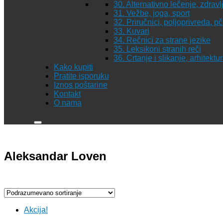
30. Alternativno lečenje, zdravl
31. Vežbe, joga, sport
32. Priručnici, poljoprivreda, p
33. Kuvari
34. Rečnici za strane jezike
35. Leksikoni stranih reči
36. Crtanje i slikanje, arhitekt
Kako kupiti
Pratite isporuku
Iznos poštarine
Kontakt
O nama
Aleksandar Loven
Akcija!