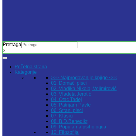
Pretraga
×
Početna strana
Kategorije
>>> Najprodavanije knjige <<<
01. Domaći pisci
02. Vladika Nikolaj Velimirović
03. Vladeta Jerotić
04. Otac Tadej
05. Patrijarh Pavle
06. Strani pisci
07. Klasici
08. B.D.Benedikt
09. Popularna psihologija
10. Filozofija