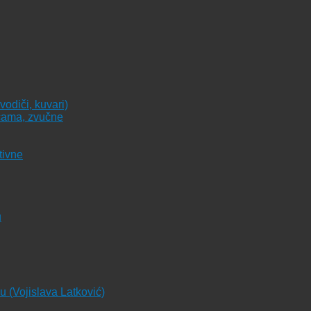
vodiči, kuvari)
icama, zvučne
tivne
u
ju (Vojislava Latković)