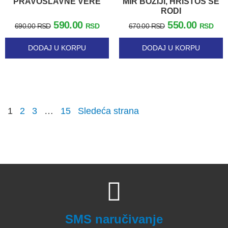
PRAVOSLAVNE VERE
MIR BOŽIJI, HRISTOS SE
RODI
590.00
550.00
690.00
RSD
RSD
670.00
RSD
RSD
DODAJ U KORPU
DODAJ U KORPU
1
2
3
…
15
Sledeća strana
SMS naručivanje