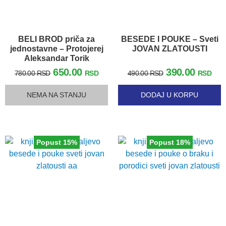
BELI BROD priča za
BESEDE I POUKE – Sveti
jednostavne – Protojerej
JOVAN ZLATOUSTI
Aleksandar Torik
650.00
390.00
780.00
RSD
RSD
490.00
RSD
RSD
NEMA NA STANJU
DODAJ U KORPU
Popust 15%
Popust 18%