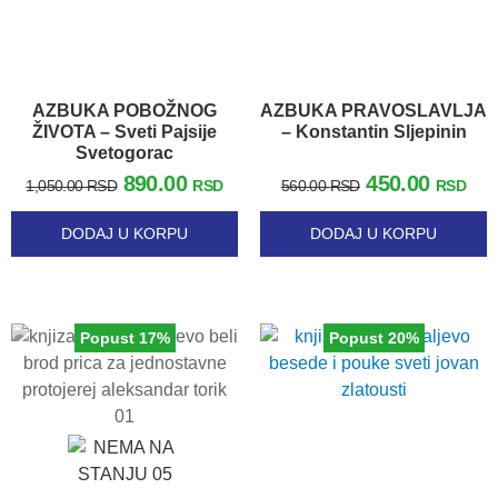
AZBUKA POBOŽNOG
AZBUKA PRAVOSLAVLJA
ŽIVOTA – Sveti Pajsije
– Konstantin Sljepinin
Svetogorac
890.00
450.00
1,050.00
RSD
RSD
560.00
RSD
RSD
DODAJ U KORPU
DODAJ U KORPU
Popust 17%
Popust 20%