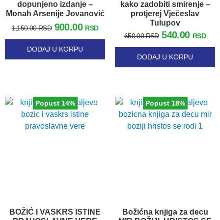
dopunjeno izdanje –
kako zadobiti smirenje –
Monah Arsenije Jovanović
protjerej Vječeslav
Tulupov
900.00
1,150.00
RSD
RSD
540.00
650.00
RSD
RSD
DODAJ U KORPU
DODAJ U KORPU
Popust 14%
Popust 18%
BOŽIĆ I VASKRS ISTINE
Božićna knjiga za decu