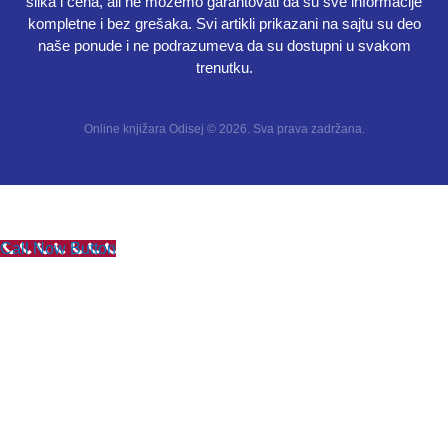
slika i cena, ali ne možemo garantovati da su sve informacije
kompletne i bez grešaka. Svi artikli prikazani na sajtu su deo
naše ponude i ne podrazumeva da su dostupni u svakom
trenutku.
Online knjižara Odisej © 2026. Sva prava zadržana.
Call Now Button