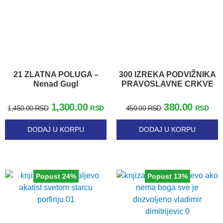
21 ZLATNA POLUGA –
300 IZREKA PODVIŽNIKA
Nenad Gugl
PRAVOSLAVNE CRKVE
1,300.00
380.00
1,450.00
RSD
RSD
450.00
RSD
RSD
DODAJ U KORPU
DODAJ U KORPU
Popust 24%
Popust 13%