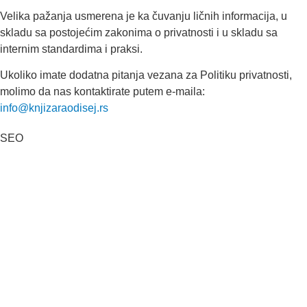
Velika pažanja usmerena je ka čuvanju ličnih informacija, u
skladu sa postojećim zakonima o privatnosti i u skladu sa
internim standardima i praksi.
Ukoliko imate dodatna pitanja vezana za Politiku privatnosti,
molimo da nas kontaktirate putem e-maila:
info@knjizaraodisej.rs
SEO
Kategorije: 01. Domaći pisci; 02. Strani pisci; 03. Decije knjige
(bajke i priče); 04. Decje knjige sa tvrdim koricama, zvučne; 05.
Dečje enciklopedije, edukativne; 06. Slikovnice i bojanke; 07.
Romani za decu, lektira; 08. Leksikoni stranih reči; 09.
Enciklopedijska izdanja; 10. Rečnici za strane jezike; 11.
Istorija; 12. Filozofija; 13. Citati, poezija; 14. Popularna
psihologija; 15. Medicinska literatura; 16. Alternativno lečenje,
zdravlje; 17. Knjige za bebe; 18. Kuvari; 19. Priručnici; 20.
Pravoslavlje, religija; 21. Pravoslavne knjige za decu; 22.