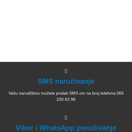
Istorija Ravne gore
Kako kupiti i poručiti knjige
O nama
knjizaraodisej.rs
Pogledajte i našu stranicu online knjižara Odisej Valjevo na
Facebook strani.
SMS naručivanje
Vašu narudžbinu možete poslati SMS om na broj telefona 065
220 63 98
Viber i WhatsApp poručivanje