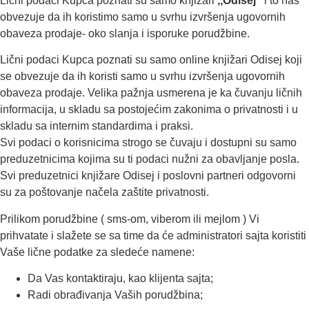
Lični podaci Kupca poznati su samo knjižari
,,Odisej”
i to nas
obvezuje da ih koristimo samo u svrhu izvršenja ugovornih
obaveza prodaje- oko slanja i isporuke porudžbine.
Lični podaci Kupca poznati su samo online knjižari Odisej koji
se obvezuje da ih koristi samo u svrhu izvršenja ugovornih
obaveza prodaje. Velika pažnja usmerena je ka čuvanju ličnih
informacija, u skladu sa postojećim zakonima o privatnosti i u
skladu sa internim standardima i praksi.
Svi podaci o korisnicima strogo se čuvaju i dostupni su samo
preduzetnicima kojima su ti podaci nužni za obavljanje posla.
Svi preduzetnici knjižare Odisej i poslovni partneri odgovorni
su za poštovanje načela zaštite privatnosti.
Prilikom porudžbine ( sms-om, viberom ili mejlom ) Vi
prihvatate i slažete se sa time da će administratori sajta koristiti
Vaše lične podatke za sledeće namene:
Da Vas kontaktiraju, kao klijenta sajta;
Radi obrađivanja Vaših porudžbina;