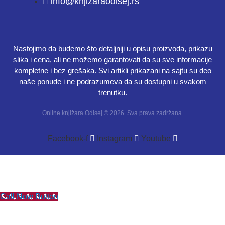
info@knjizaraodisej.rs
Nastojimo da budemo što detaljniji u opisu proizvoda, prikazu
slika i cena, ali ne možemo garantovati da su sve informacije
kompletne i bez grešaka. Svi artikli prikazani na sajtu su deo
naše ponude i ne podrazumeva da su dostupni u svakom
trenutku.
Online knjižara Odisej © 2026. Sva prava zadržana.
Facebook-f
Instagram
Youtube
Call Now Button