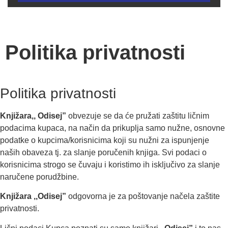
Politika privatnosti
Politika privatnosti
Knjižara,, Odisej”
obvezuje se da će pružati zaštitu ličnim
podacima kupaca, na način da prikuplja samo nužne, osnovne
podatke o kupcima/korisnicima koji su nužni za ispunjenje
naših obaveza tj. za slanje poručenih knjiga. Svi podaci o
korisnicima strogo se čuvaju i koristimo ih isključivo za slanje
naručene porudžbine.
Knjižara ,,Odisej”
odgovorna je za poštovanje načela zaštite
privatnosti.