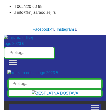
Skočite
065/220-63-98
na
info@knjizaraodisej.rs
sadržaj
Facebook-f
Instagram