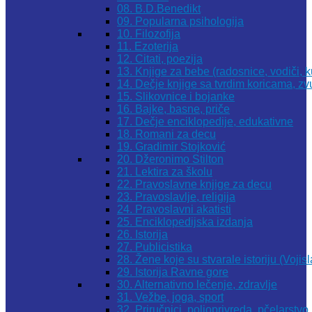
08. B.D.Benedikt
09. Popularna psihologija
10. Filozofija
11. Ezoterija
12. Citati, poezija
13. Knjige za bebe (radosnice, vodiči, k
14. Dečje knjige sa tvrdim koricama, z
15. Slikovnice i bojanke
16. Bajke, basne, priče
17. Dečje enciklopedije, edukativne
18. Romani za decu
19. Gradimir Stojković
20. Džeronimo Stilton
21. Lektira za školu
22. Pravoslavne knjige za decu
23. Pravoslavlje, religija
24. Pravoslavni akatisti
25. Enciklopedijska izdanja
26. Istorija
27. Publicistika
28. Žene koje su stvarale istoriju (Vojis
29. Istorija Ravne gore
30. Alternativno lečenje, zdravlje
31. Vežbe, joga, sport
32. Priručnici, poljoprivreda, pčelarstvo