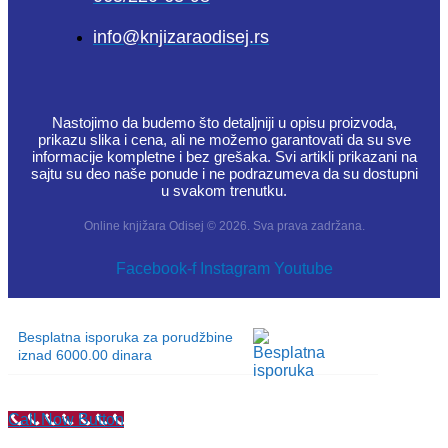
info@knjizaraodisej.rs
Nastojimo da budemo što detaljniji u opisu proizvoda,
prikazu slika i cena, ali ne možemo garantovati da su sve
informacije kompletne i bez grešaka. Svi artikli prikazani na
sajtu su deo naše ponude i ne podrazumeva da su dostupni
u svakom trenutku.
Online knjižara Odisej © 2026. Sva prava zadržana.
Facebook-f
Instagram
Youtube
Besplatna isporuka za porudžbine
iznad 6000.00 dinara
Call Now Button