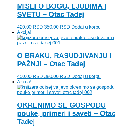
MISLI O BOGU, LJUDIMA I
SVETU – Otac Tadej
Originalna
Trenutna
420.00
RSD
350.00
RSD
Dodaj u korpu
cena
cena
Akcija!
je
je:
bila:
350.00 RSD.
420.00 RSD.
O BRAKU, RASUDJIVANJU I
PAŽNJI – Otac Tadej
Originalna
Trenutna
450.00
RSD
380.00
RSD
Dodaj u korpu
cena
cena
Akcija!
je
je:
bila:
380.00 RSD.
450.00 RSD.
OKRENIMO SE GOSPODU
pouke, primeri i saveti – Otac
Tadej