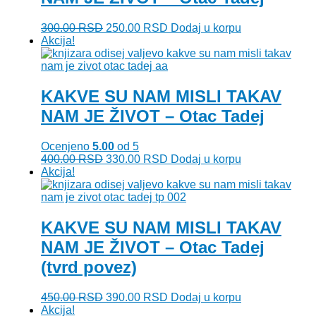
Originalna
Trenutna
300.00
RSD
250.00
RSD
Dodaj u korpu
cena
cena
Akcija!
je
je:
bila:
250.00 RSD.
300.00 RSD.
KAKVE SU NAM MISLI TAKAV
NAM JE ŽIVOT – Otac Tadej
Ocenjeno
5.00
od 5
Originalna
Trenutna
400.00
RSD
330.00
RSD
Dodaj u korpu
cena
cena
Akcija!
je
je:
bila:
330.00 RSD.
400.00 RSD.
KAKVE SU NAM MISLI TAKAV
NAM JE ŽIVOT – Otac Tadej
(tvrd povez)
Originalna
Trenutna
450.00
RSD
390.00
RSD
Dodaj u korpu
cena
cena
Akcija!