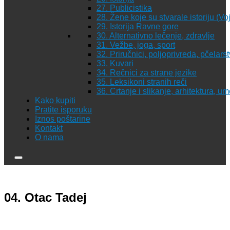
27. Publicistika
28. Žene koje su stvarale istoriju (Vo
29. Istorija Ravne gore
30. Alternativno lečenje, zdravlje
31. Vežbe, joga, sport
32. Priručnici, poljoprivreda, pčelars
33. Kuvari
34. Rečnici za strane jezike
35. Leksikoni stranih reči
36. Crtanje i slikanje, arhitektura, u
Kako kupiti
Pratite isporuku
Iznos poštarine
Kontakt
O nama
04. Otac Tadej
O nama