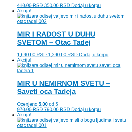
Originalna
Trenutna
410.00
RSD
350.00
RSD
Dodaj u korpu
cena
cena
Akcija!
je
je:
bila:
350.00 RSD.
410.00 RSD.
MIR I RADOST U DUHU
SVETOM – Otac Tadej
Originalna
Trenutna
1,690.00
RSD
1,390.00
RSD
Dodaj u korpu
cena
cena
Akcija!
je
je:
bila:
1,390.00 RSD.
1,690.00 RSD.
MIR U NEMIRNOM SVETU –
Saveti oca Tadeja
Ocenjeno
5.00
od 5
Originalna
Trenutna
970.00
RSD
790.00
RSD
Dodaj u korpu
cena
cena
Akcija!
je
je:
bila:
790.00 RSD.
970.00 RSD.