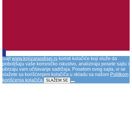
Sajt
www.knjizaraodisej.rs
koristi kolačiće koji služe da
poboljšaju vaše korisničko iskustvo, analiziraju posete sajtu i
ubrzaju vam učitavanje sadržaja. Posetom ovog sajta, vi se
slažete sa korišćenjem kolačiča u skladu sa našom
Politkom
korišćenja kolačiča
.
SLAŽEM SE