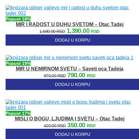
bila:
350.00 RSD.
410.00 RSD.
Popust 18%
MIR I RADOST U DUHU SVETOM – Otac Tadej
Originalna
Trenutna
1,390.00
1,690.00
RSD
RSD
cena
cena
DODAJ U KORPU
je
je:
bila:
1,390.00 RSD.
1,690.00 RSD.
Popust 19%
MIR U NEMIRNOM SVETU – Saveti oca Tadeja
Originalna
Trenutna
790.00
970.00
RSD
RSD
cena
cena
DODAJ U KORPU
je
je:
bila:
790.00 RSD.
970.00 RSD.
Popust 17%
MISLI O BOGU, LJUDIMA I SVETU – Otac Tadej
Originalna
Trenutna
350.00
420.00
RSD
RSD
cena
cena
DODAJ U KORPU