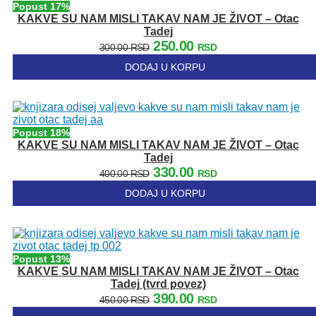
Popust 17%
KAKVE SU NAM MISLI TAKAV NAM JE ŽIVOT – Otac
Tadej
Originalna
Trenutna
250.00
300.00
RSD
RSD
cena
cena
DODAJ U KORPU
je
je:
bila:
250.00 RSD.
300.00 RSD.
Popust 18%
KAKVE SU NAM MISLI TAKAV NAM JE ŽIVOT – Otac
Tadej
Originalna
Trenutna
330.00
400.00
RSD
RSD
cena
cena
DODAJ U KORPU
je
je:
bila:
330.00 RSD.
400.00 RSD.
Popust 13%
KAKVE SU NAM MISLI TAKAV NAM JE ŽIVOT – Otac
Tadej (tvrd povez)
Originalna
Trenutna
390.00
450.00
RSD
RSD
cena
cena