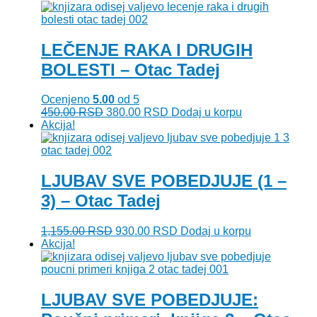
je
je:
bila:
390.00 RSD.
450.00 RSD.
LEČENJE RAKA I DRUGIH
BOLESTI – Otac Tadej
Ocenjeno
5.00
od 5
Originalna
Trenutna
450.00
RSD
380.00
RSD
Dodaj u korpu
cena
cena
Akcija!
je
je:
bila:
380.00 RSD.
450.00 RSD.
LJUBAV SVE POBEDJUJE (1 –
3) – Otac Tadej
Originalna
Trenutna
1,155.00
RSD
930.00
RSD
Dodaj u korpu
cena
cena
Akcija!
je
je:
bila:
930.00 RSD.
1,155.00 RSD.
LJUBAV SVE POBEDJUJE: