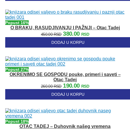
je
je:
bila:
350.00 RSD.
420.00 RSD.
Popust 16%
O BRAKU, RASUDJIVANJU I PAŽNJI – Otac Tadej
Originalna
Trenutna
380.00
450.00
RSD
RSD
cena
cena
DODAJ U KORPU
je
je:
bila:
380.00 RSD.
450.00 RSD.
Popust 27%
OKRENIMO SE GOSPODU pouke, primeri i saveti –
Otac Tadej
Originalna
Trenutna
190.00
260.00
RSD
RSD
cena
cena
DODAJ U KORPU
je
je:
bila:
190.00 RSD.
260.00 RSD.
Popust 18%
OTAC TADEJ – Duhovnik našeg vremena