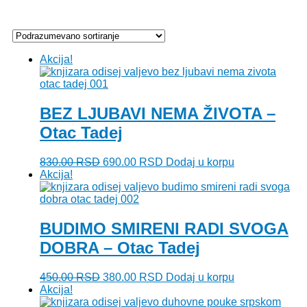
Akcija!
BEZ LJUBAVI NEMA ŽIVOTA –
Otac Tadej
Originalna
Trenutna
830.00
RSD
690.00
RSD
Dodaj u korpu
cena
cena
Akcija!
je
je:
bila:
690.00 RSD.
830.00 RSD.
BUDIMO SMIRENI RADI SVOGA
DOBRA – Otac Tadej
Originalna
Trenutna
450.00
RSD
380.00
RSD
Dodaj u korpu
cena
cena
Akcija!
je
je: