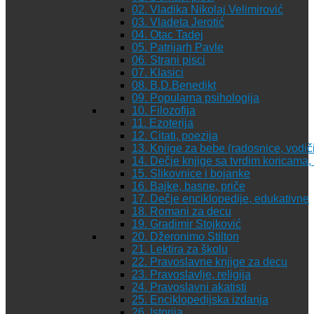
02. Vladika Nikolaj Velimirović
03. Vladeta Jerotić
04. Otac Tadej
05. Patrijarh Pavle
06. Strani pisci
07. Klasici
08. B.D.Benedikt
09. Popularna psihologija
10. Filozofija
11. Ezoterija
12. Citati, poezija
13. Knjige za bebe (radosnice, vodiči
14. Dečje knjige sa tvrdim koricama
15. Slikovnice i bojanke
16. Bajke, basne, priče
17. Dečje enciklopedije, edukativne
18. Romani za decu
19. Gradimir Stojković
20. Džeronimo Stilton
21. Lektira za školu
22. Pravoslavne knjige za decu
23. Pravoslavlje, religija
24. Pravoslavni akatisti
25. Enciklopedijska izdanja
26. Istorija