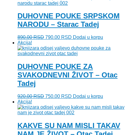
bila:
380.00 RSD.
450.00 RSD.
DUHOVNE POUKE SRPSKOM
NARODU – Starac Tadej
Originalna
Trenutna
890.00
RSD
790.00
RSD
Dodaj u korpu
cena
cena
Akcija!
je
je:
bila:
790.00 RSD.
890.00 RSD.
DUHOVNE POUKE ZA
SVAKODNEVNI ŽIVOT – Otac
Tadej
Originalna
Trenutna
920.00
RSD
750.00
RSD
Dodaj u korpu
cena
cena
Akcija!
je
je:
bila:
750.00 RSD.
920.00 RSD.
KAKVE SU NAM MISLI TAKAV
NAM JE ŽIVOT – Otac Tadej