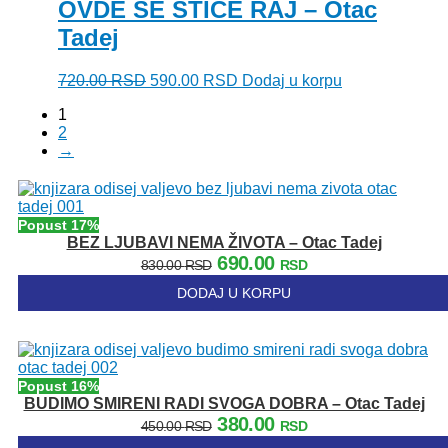
OVDE SE STIČE RAJ – Otac
Tadej
Originalna
Trenutna
720.00
RSD
590.00
RSD
Dodaj u korpu
cena
cena
1
je
je:
2
bila:
590.00 RSD.
→
720.00 RSD.
Popust 17%
BEZ LJUBAVI NEMA ŽIVOTA – Otac Tadej
Originalna
Trenutna
690.00
830.00
RSD
RSD
cena
cena
DODAJ U KORPU
je
je:
bila:
690.00 RSD.
830.00 RSD.
Popust 16%
BUDIMO SMIRENI RADI SVOGA DOBRA – Otac Tadej
Originalna
Trenutna
380.00
450.00
RSD
RSD
cena
cena