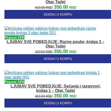
Otac Tadej
Originalna
Trenutna
350.00
410.00
RSD
RSD
cena
cena
DODAJ U KORPU
je
je:
bila:
350.00 RSD.
410.00 RSD.
Popust 15%
LJUBAV SVE POBEDJUJE: Razne pouke, knjiga 3 –
Otac Tadej
Originalna
Trenutna
350.00
410.00
RSD
RSD
cena
cena
DODAJ U KORPU
je
je:
bila:
350.00 RSD.
410.00 RSD.
Popust 15%
LJUBAV SVE POBEDJUJE: Sećanja i razgovori,
knjiga 1 – Otac Tadej
Originalna
Trenutna
350.00
410.00
RSD
RSD
cena
cena
DODAJ U KORPU
je
je: