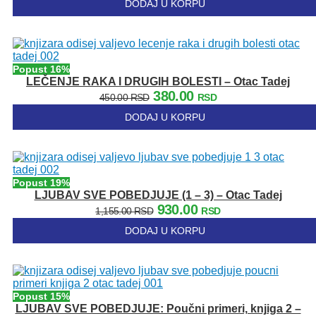
DODAJ U KORPU
je
je:
bila:
390.00 RSD.
450.00 RSD.
Popust 16%
LEČENJE RAKA I DRUGIH BOLESTI – Otac Tadej
Originalna
Trenutna
380.00
450.00
RSD
RSD
cena
cena
DODAJ U KORPU
je
je:
bila:
380.00 RSD.
450.00 RSD.
Popust 19%
LJUBAV SVE POBEDJUJE (1 – 3) – Otac Tadej
Originalna
Trenutna
930.00
1,155.00
RSD
RSD
cena
cena
DODAJ U KORPU
je
je:
bila:
930.00 RSD.
1,155.00 RSD.
Popust 15%
LJUBAV SVE POBEDJUJE: Poučni primeri, knjiga 2 –