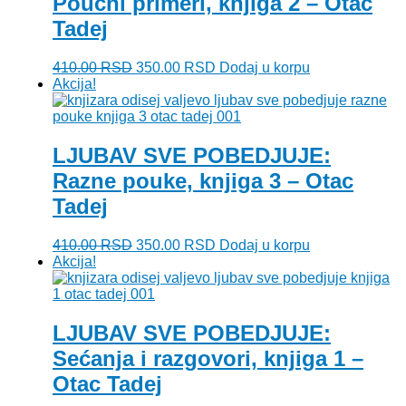
Poučni primeri, knjiga 2 – Otac
Tadej
Originalna
Trenutna
410.00
RSD
350.00
RSD
Dodaj u korpu
cena
cena
Akcija!
je
je:
bila:
350.00 RSD.
410.00 RSD.
LJUBAV SVE POBEDJUJE:
Razne pouke, knjiga 3 – Otac
Tadej
Originalna
Trenutna
410.00
RSD
350.00
RSD
Dodaj u korpu
cena
cena
Akcija!
je
je:
bila:
350.00 RSD.
410.00 RSD.
LJUBAV SVE POBEDJUJE:
Sećanja i razgovori, knjiga 1 –
Otac Tadej