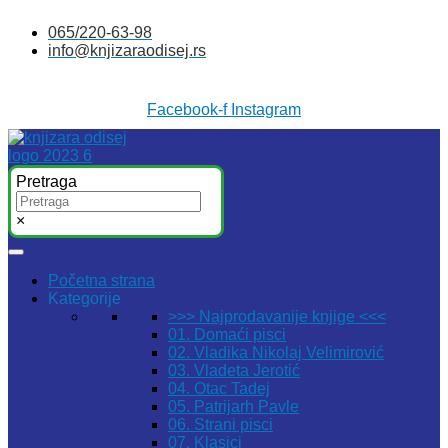
Skočite
065/220-63-98
na
info@knjizaraodisej.rs
sadržaj
Facebook-f
Instagram
Pretraga
×
Početna strana
Kategorije
>>> Najprodavanije knjige <<<
01. Domaći pisci
02. Vladika Nikolaj Velimirović
03. Vladeta Jerotić
04. Otac Tadej
05. Patrijarh Pavle
06. Strani pisci
07. Klasici