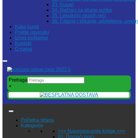
33. Kuvari
34. Rečnici za strane jezike
35. Leksikoni stranih reči
36. Crtanje i slikanje, arhitektura, umet
Kako kupiti
Pratite isporuku
Iznos poštarine
Kontakt
O nama
Pretraga
×
Početna strana
Kategorije
>>> Najprodavanije knjige <<<
01. Domaći pisci