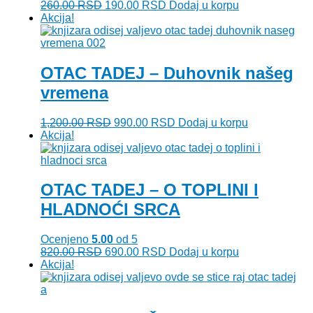
Originalna
Trenutna
260.00
RSD
190.00
RSD
Dodaj u korpu
cena
cena
Akcija!
je
je:
bila:
190.00 RSD.
260.00 RSD.
OTAC TADEJ – Duhovnik našeg
vremena
Originalna
Trenutna
1,200.00
RSD
990.00
RSD
Dodaj u korpu
cena
cena
Akcija!
je
je:
bila:
990.00 RSD.
1,200.00 RSD.
OTAC TADEJ – O TOPLINI I
HLADNOĆI SRCA
Ocenjeno
5.00
od 5
Originalna
Trenutna
820.00
RSD
690.00
RSD
Dodaj u korpu
cena
cena
Akcija!
je
je:
bila:
690.00 RSD.
820.00 RSD.