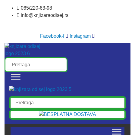
Skočite
065/220-63-98
na
info@knjizaraodisej.rs
sadržaj
Facebook-f
Instagram