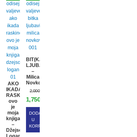
BIT(KA)
LJUBAVI
–
Milica
Novković
AKO
Originalna
IKADA
2,000.00
RSD
RASKINEMO,
cena
Trenutna
1,750.00
RSD
ovo
je
je
cena
moja
DODAJ
bila:
je:
knjiga
U
–
2,000.00 RSD.
1,750.00 RSD.
KORPU
Džejson
Logan