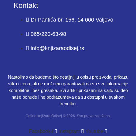
Kontakt
Dr Pantića br. 156, 14 000 Valjevo
065/220-63-98
info@knjizaraodisej.rs
Nastojimo da budemo što detaljniji u opisu proizvoda, prikazu
slika i cena, ali ne možemo garantovati da su sve informacije
kompletne i bez grešaka. Svi artikli prikazani na sajtu su deo
naše ponude i ne podrazumeva da su dostupni u svakom
trenutku.
Online knjižara Odisej © 2026. Sva prava zadržana.
Facebook-f
Instagram
Youtube