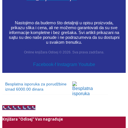
Nastojimo da budemo što detaljniji u opisu proizvoda,
prikazu slika i cena, ali ne možemo garantovati da su sve
informacije kompletne i bez grešaka. Svi artikli prikazani na
sajtu su deo naše ponude i ne podrazumeva da su dostupni
u svakom trenutku.
Online knjižara Odisej © 2026. Sva prava zadržana.
Facebook-f
Instagram
Youtube
Besplatna isporuka za porudžbine
iznad 6000.00 dinara
Call Now Button
Knjižara "Odisej" Vas nagrađuje