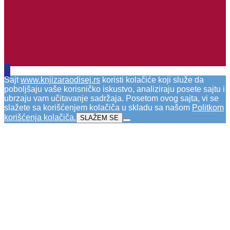
Sajt
www.knjizaraodisej.rs
koristi kolačiće koji služe da
poboljšaju vaše korisničko iskustvo, analiziraju posete sajtu i
ubrzaju vam učitavanje sadržaja. Posetom ovog sajta, vi se
slažete sa korišćenjem kolačiča u skladu sa našom
Politkom
korišćenja kolačiča
.
SLAŽEM SE