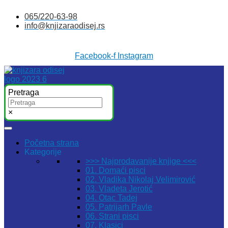
Skočite
065/220-63-98
na
info@knjizaraodisej.rs
sadržaj
Facebook-f
Instagram
Pretraga
×
Početna strana
Kategorije
>>> Najprodavanije knjige <<<
01. Domaći pisci
02. Vladika Nikolaj Velimirović
03. Vladeta Jerotić
04. Otac Tadej
05. Patrijarh Pavle
06. Strani pisci
07. Klasici