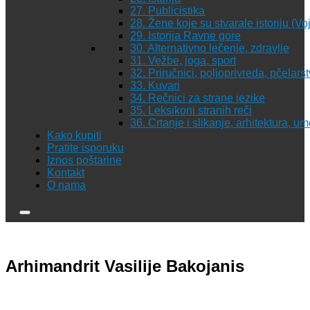
27. Publicistika
28. Žene koje su stvarale istoriju (Vo
29. Istorija Ravne gore
30. Alternativno lečenje, zdravlje
31. Vežbe, joga, sport
32. Priručnici, poljoprivreda, pčelars
33. Kuvari
34. Rečnici za strane jezike
35. Leksikoni stranih reči
36. Crtanje i slikanje, arhitektura, u
Kako kupiti
Pratite isporuku
Iznos poštarine
Kontakt
O nama
Arhimandrit Vasilije Bakojanis