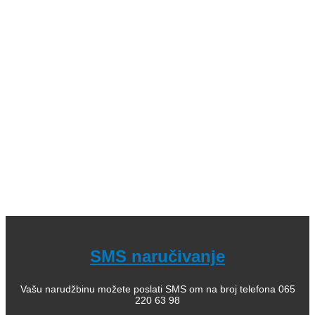
knjige (bajke i priče); 04. Decje knjige sa tvrdim koricama,
zvučne; 05. Dečje enciklopedije, edukativne; 06.
Slikovnice i bojanke; 07. Romani za decu, lektira; 08.
Leksikoni stranih reči; 09. Enciklopedijska izdanja; 10.
Rečnici za strane jezike; 11. Istorija; 12. Filozofija; 13.
Citati, poezija; 14. Popularna psihologija; 15. Medicinska
literatura; 16. Alternativno lečenje, zdravlje; 17. Knjige za
bebe; 18. Kuvari; 19. Priručnici; 20. Pravoslavlje, religija;
21. Pravoslavne knjige za decu; 22. Istorija Ravne gore
Kako kupiti i poručiti knjige
O nama
knjizaraodisej.rs
Pogledajte i našu stranicu online knjižara Odisej Valjevo
na Facebook strani.
SMS naručivanje
Vašu narudžbinu možete poslati SMS om na broj telefona 065
220 63 98