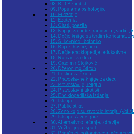
08. B.D.Benedikt
09. Popularna psihologija
10. Filozofija
11. Ezoterija
12. Citati, poezija
13. Knjige za bebe (radosnice, vodiči, k
14. Dečje knjige sa tvrdim koricama, z
15. Slikovnice i bojanke
16. Bajke, basne, priče
17. Dečje enciklopedije, edukativne
18. Romani za decu
19. Gradimir Stojković
20. Džeronimo Stilton
21. Lektira za školu
22. Pravoslavne knjige za decu
23. Pravoslavlje, religija
24. Pravoslavni akatisti
25. Enciklopedijska izdanja
26. Istorija
27. Publicistika
28. Žene koje su stvarale istoriju (Vojis
29. Istorija Ravne gore
30. Alternativno lečenje, zdravlje
31. Vežbe, joga, sport
32. Priručnici, poljoprivreda, pčelarstvo