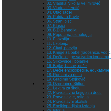
02. Vladika Nikolaj Velimirović
03. Vladeta Jerotić
04. Otac Tadej
05. Patrijarh Pavle
06. Strani pisci
07. Klasici
08. B.D.Benedikt
09. Popularna psihologija
10. Filozofija
11. Ezoterija
12. Citati, poezija
13. Knjige za bebe (radosnice, vodiči
14. Dečje knjige sa tvrdim koricama
15. Slikovnice i bojanke
16. Bajke, basne, priče
17. Dečje enciklopedije, edukativne
18. Romani za decu
19. Gradimir Stojković
20. Džeronimo Stilton
21. Lektira za školu
22. Pravoslavne knjige za decu
23. Pravoslavlje, religija
24. Pravoslavni akatisti
25. Enciklopedijska izdanja
26. Istorija