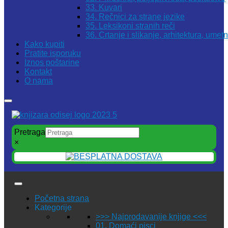
33. Kuvari
34. Rečnici za strane jezike
35. Leksikoni stranih reči
36. Crtanje i slikanje, arhitektura, umet
Kako kupiti
Pratite isporuku
Iznos poštarine
Kontakt
O nama
Pretraga
×
Početna strana
Kategorije
>>> Najprodavanije knjige <<<
01. Domaći pisci