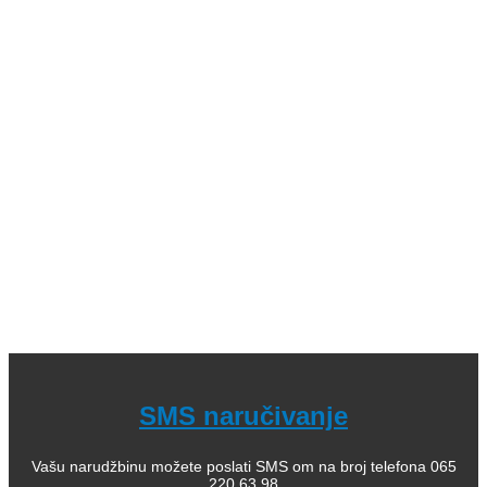
Kategorije: 01. Domaći pisci; 02. Strani pisci; 03. Decije
knjige (bajke i priče); 04. Decje knjige sa tvrdim koricama,
zvučne; 05. Dečje enciklopedije, edukativne; 06.
Slikovnice i bojanke; 07. Romani za decu, lektira; 08.
Leksikoni stranih reči; 09. Enciklopedijska izdanja; 10.
Rečnici za strane jezike; 11. Istorija; 12. Filozofija; 13.
Citati, poezija; 14. Popularna psihologija; 15. Medicinska
literatura; 16. Alternativno lečenje, zdravlje; 17. Knjige za
bebe; 18. Kuvari; 19. Priručnici; 20. Pravoslavlje, religija;
21. Pravoslavne knjige za decu; 22. Istorija Ravne gore
Kako kupiti i poručiti knjige
O nama
knjizaraodisej.rs
Pogledajte i našu stranicu online knjižara Odisej Valjevo
na Facebook strani.
SMS naručivanje
Vašu narudžbinu možete poslati SMS om na broj telefona 065
220 63 98