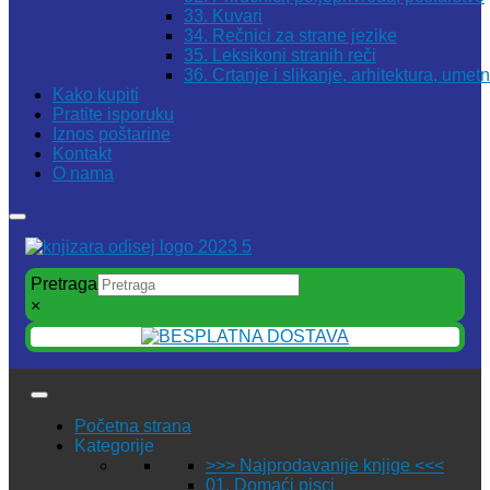
33. Kuvari
34. Rečnici za strane jezike
35. Leksikoni stranih reči
36. Crtanje i slikanje, arhitektura, umet
Kako kupiti
Pratite isporuku
Iznos poštarine
Kontakt
O nama
Pretraga
×
Početna strana
Kategorije
>>> Najprodavanije knjige <<<
01. Domaći pisci