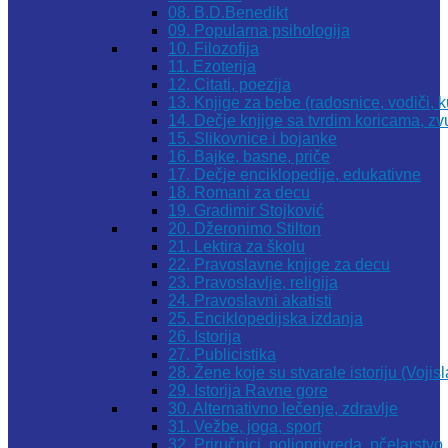
08. B.D.Benedikt
09. Popularna psihologija
10. Filozofija
11. Ezoterija
12. Citati, poezija
13. Knjige za bebe (radosnice, vodiči, k
14. Dečje knjige sa tvrdim koricama, z
15. Slikovnice i bojanke
16. Bajke, basne, priče
17. Dečje enciklopedije, edukativne
18. Romani za decu
19. Gradimir Stojković
20. Džeronimo Stilton
21. Lektira za školu
22. Pravoslavne knjige za decu
23. Pravoslavlje, religija
24. Pravoslavni akatisti
25. Enciklopedijska izdanja
26. Istorija
27. Publicistika
28. Žene koje su stvarale istoriju (Vojis
29. Istorija Ravne gore
30. Alternativno lečenje, zdravlje
31. Vežbe, joga, sport
32. Priručnici, poljoprivreda, pčelarstvo