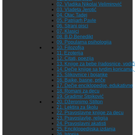
02. Vladika Nikolaj Velimirović
03. Vladeta Jerotić
04. Otac Tadej
05. Patrijarh Pavle
06. Strani pisci
07. Klasici
08. B.D.Benedikt
09. Popularna psihologija
10. Filozofija
11. Ezoterija
12. Citati, poezija
13. Knjige za bebe (radosnice, vodiči
14. Dečje knjige sa tvrdim koricama
15. Slikovnice i bojanke
16. Bajke, basne, priče
17. Dečje enciklopedije, edukativne
18. Romani za decu
19. Gradimir Stojković
20. Džeronimo Stilton
21. Lektira za školu
22. Pravoslavne knjige za decu
23. Pravoslavlje, religija
24. Pravoslavni akatisti
25. Enciklopedijska izdanja
26. Istorija