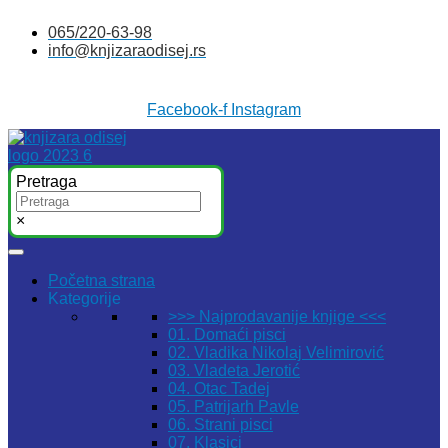
Skočite
065/220-63-98
na
info@knjizaraodisej.rs
sadržaj
Facebook-f
Instagram
Pretraga
×
Početna strana
Kategorije
>>> Najprodavanije knjige <<<
01. Domaći pisci
02. Vladika Nikolaj Velimirović
03. Vladeta Jerotić
04. Otac Tadej
05. Patrijarh Pavle
06. Strani pisci
07. Klasici