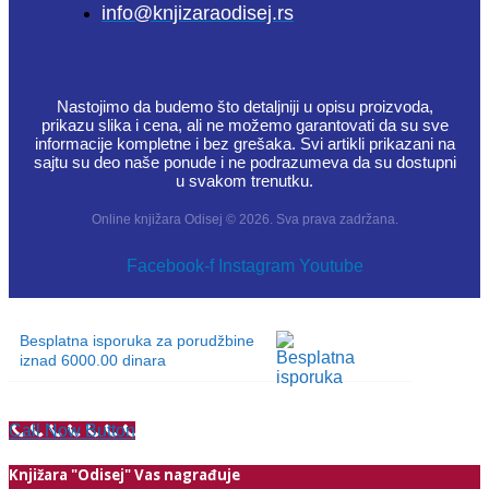
info@knjizaraodisej.rs
Nastojimo da budemo što detaljniji u opisu proizvoda,
prikazu slika i cena, ali ne možemo garantovati da su sve
informacije kompletne i bez grešaka. Svi artikli prikazani na
sajtu su deo naše ponude i ne podrazumeva da su dostupni
u svakom trenutku.
Online knjižara Odisej © 2026. Sva prava zadržana.
Facebook-f
Instagram
Youtube
Besplatna isporuka za porudžbine
iznad 6000.00 dinara
Call Now Button
Knjižara "Odisej" Vas nagrađuje