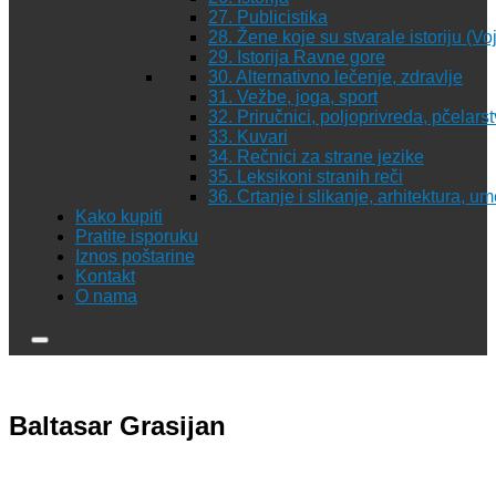
27. Publicistika
28. Žene koje su stvarale istoriju (Vo
29. Istorija Ravne gore
30. Alternativno lečenje, zdravlje
31. Vežbe, joga, sport
32. Priručnici, poljoprivreda, pčelars
33. Kuvari
34. Rečnici za strane jezike
35. Leksikoni stranih reči
36. Crtanje i slikanje, arhitektura, u
Kako kupiti
Pratite isporuku
Iznos poštarine
Kontakt
O nama
Baltasar Grasijan