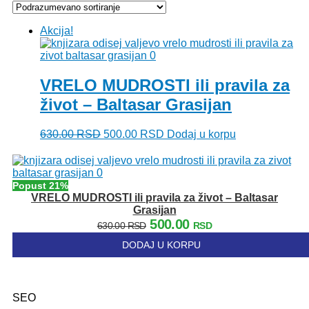
Akcija!
VRELO MUDROSTI ili pravila za
život – Baltasar Grasijan
Originalna
Trenutna
630.00
RSD
500.00
RSD
Dodaj u korpu
cena
cena
je
je:
bila:
500.00 RSD.
630.00 RSD.
Popust 21%
VRELO MUDROSTI ili pravila za život – Baltasar
Grasijan
Originalna
Trenutna
500.00
630.00
RSD
RSD
cena
cena
DODAJ U KORPU
je
je:
bila:
500.00 RSD.
630.00 RSD.
SEO