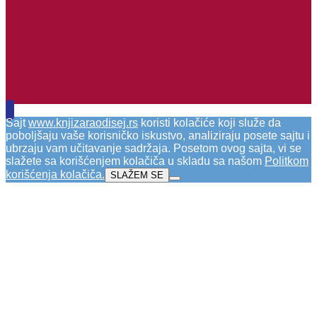
Sajt
www.knjizaraodisej.rs
koristi kolačiće koji služe da
poboljšaju vaše korisničko iskustvo, analiziraju posete sajtu i
ubrzaju vam učitavanje sadržaja. Posetom ovog sajta, vi se
slažete sa korišćenjem kolačiča u skladu sa našom
Politkom
korišćenja kolačiča
.
SLAŽEM SE