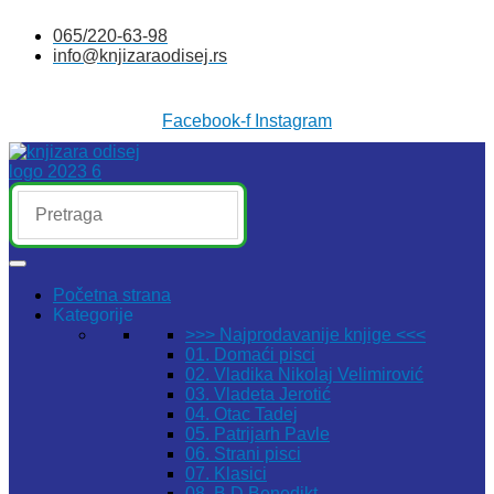
Skočite
065/220-63-98
na
info@knjizaraodisej.rs
sadržaj
Facebook-f
Instagram
Početna strana
Kategorije
>>> Najprodavanije knjige <<<
01. Domaći pisci
02. Vladika Nikolaj Velimirović
03. Vladeta Jerotić
04. Otac Tadej
05. Patrijarh Pavle
06. Strani pisci
07. Klasici
08. B.D.Benedikt