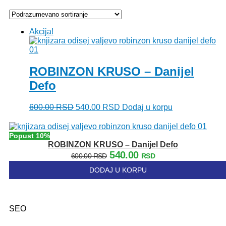
Akcija!
ROBINZON KRUSO – Danijel
Defo
Originalna
Trenutna
600.00
RSD
540.00
RSD
Dodaj u korpu
cena
cena
je
je:
bila:
540.00 RSD.
Popust 10%
600.00 RSD.
ROBINZON KRUSO – Danijel Defo
Originalna
Trenutna
540.00
600.00
RSD
RSD
cena
cena
DODAJ U KORPU
je
je:
bila:
540.00 RSD.
600.00 RSD.
SEO
Kategorije: 01. Domaći pisci; 02. Strani pisci; 03. Decije