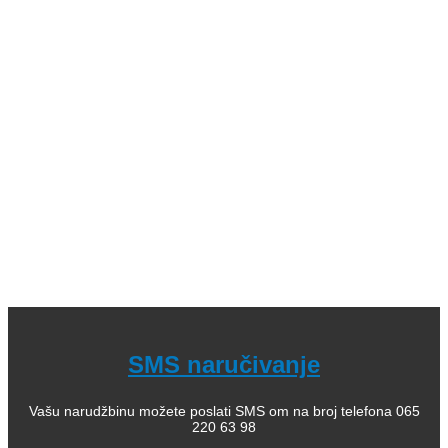
knjige (bajke i priče); 04. Decje knjige sa tvrdim koricama,
zvučne; 05. Dečje enciklopedije, edukativne; 06.
Slikovnice i bojanke; 07. Romani za decu, lektira; 08.
Leksikoni stranih reči; 09. Enciklopedijska izdanja; 10.
Rečnici za strane jezike; 11. Istorija; 12. Filozofija; 13.
Citati, poezija; 14. Popularna psihologija; 15. Medicinska
literatura; 16. Alternativno lečenje, zdravlje; 17. Knjige za
bebe; 18. Kuvari; 19. Priručnici; 20. Pravoslavlje, religija;
21. Pravoslavne knjige za decu; 22. Istorija Ravne gore
Kako kupiti i poručiti knjige
O nama
knjizaraodisej.rs
Pogledajte i našu stranicu online knjižara Odisej Valjevo
na Facebook strani.
SMS naručivanje
Vašu narudžbinu možete poslati SMS om na broj telefona 065
220 63 98