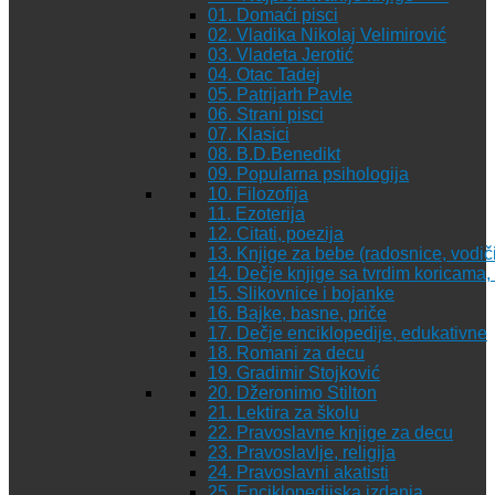
01. Domaći pisci
02. Vladika Nikolaj Velimirović
03. Vladeta Jerotić
04. Otac Tadej
05. Patrijarh Pavle
06. Strani pisci
07. Klasici
08. B.D.Benedikt
09. Popularna psihologija
10. Filozofija
11. Ezoterija
12. Citati, poezija
13. Knjige za bebe (radosnice, vodiči
14. Dečje knjige sa tvrdim koricama
15. Slikovnice i bojanke
16. Bajke, basne, priče
17. Dečje enciklopedije, edukativne
18. Romani za decu
19. Gradimir Stojković
20. Džeronimo Stilton
21. Lektira za školu
22. Pravoslavne knjige za decu
23. Pravoslavlje, religija
24. Pravoslavni akatisti
25. Enciklopedijska izdanja