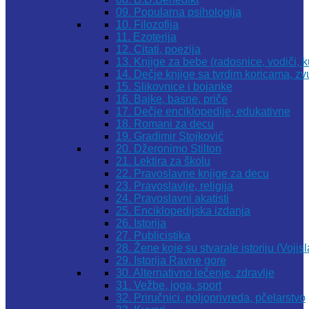
09. Popularna psihologija
10. Filozofija
11. Ezoterija
12. Citati, poezija
13. Knjige za bebe (radosnice, vodiči, k
14. Dečje knjige sa tvrdim koricama, z
15. Slikovnice i bojanke
16. Bajke, basne, priče
17. Dečje enciklopedije, edukativne
18. Romani za decu
19. Gradimir Stojković
20. Džeronimo Stilton
21. Lektira za školu
22. Pravoslavne knjige za decu
23. Pravoslavlje, religija
24. Pravoslavni akatisti
25. Enciklopedijska izdanja
26. Istorija
27. Publicistika
28. Žene koje su stvarale istoriju (Vojis
29. Istorija Ravne gore
30. Alternativno lečenje, zdravlje
31. Vežbe, joga, sport
32. Priručnici, poljoprivreda, pčelarstvo