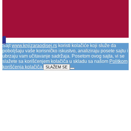
Sajt
www.knjizaraodisej.rs
koristi kolačiće koji služe da
poboljšaju vaše korisničko iskustvo, analiziraju posete sajtu i
ubrzaju vam učitavanje sadržaja. Posetom ovog sajta, vi se
slažete sa korišćenjem kolačiča u skladu sa našom
Politkom
korišćenja kolačiča
.
SLAŽEM SE