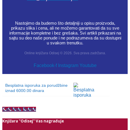
Nastojimo da budemo što detaljniji u opisu proizvoda,
prikazu slika i cena, ali ne možemo garantovati da su sve
informacije kompletne i bez grešaka. Svi artikli prikazani na
sajtu su deo naše ponude i ne podrazumeva da su dostupni
u svakom trenutku.
Online knjižara Odisej © 2026. Sva prava zadržana.
Facebook-f
Instagram
Youtube
Besplatna isporuka za porudžbine
iznad 6000.00 dinara
Call Now Button
Knjižara "Odisej" Vas nagrađuje