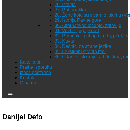
26. Istorija
27. Publicistika
28. Žene koje su stvarale istoriju (Vo
29. Istorija Ravne gore
30. Alternativno lečenje, zdravlje
31. Vežbe, joga, sport
32. Priručnici, poljoprivreda, pčelars
33. Kuvari
34. Rečnici za strane jezike
35. Leksikoni stranih reči
36. Crtanje i slikanje, arhitektura, u
Kako kupiti
Pratite isporuku
Iznos poštarine
Kontakt
O nama
Danijel Defo