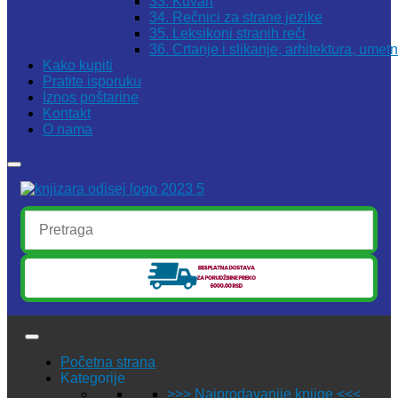
33. Kuvari
34. Rečnici za strane jezike
35. Leksikoni stranih reči
36. Crtanje i slikanje, arhitektura, umet
Kako kupiti
Pratite isporuku
Iznos poštarine
Kontakt
O nama
Početna strana
Kategorije
>>> Najprodavanije knjige <<<