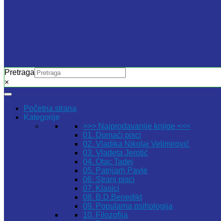
Pretraga
×
Početna strana
Kategorije
>>> Najprodavanije knjige <<<
01. Domaći pisci
02. Vladika Nikolaj Velimirović
03. Vladeta Jerotić
04. Otac Tadej
05. Patrijarh Pavle
06. Strani pisci
07. Klasici
08. B.D.Benedikt
09. Popularna psihologija
10. Filozofija