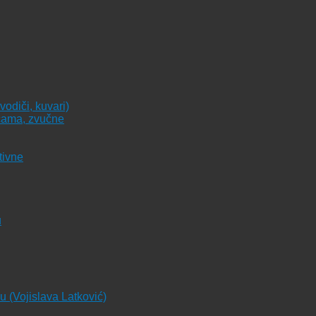
vodiči, kuvari)
icama, zvučne
tivne
u
ju (Vojislava Latković)