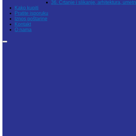
36. Crtanje i slikanje, arhitektura, umet
Kako kupiti
Pratite isporuku
Iznos poštarine
Kontakt
O nama