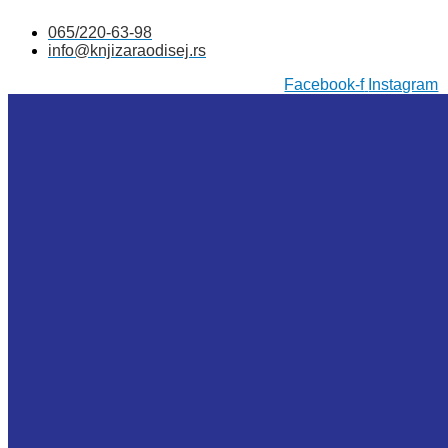
Skočite
065/220-63-98
na
info@knjizaraodisej.rs
sadržaj
Facebook-f
Instagram