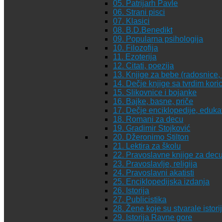
05. Patrijarh Pavle
06. Strani pisci
07. Klasici
08. B.D.Benedikt
09. Popularna psihologija
10. Filozofija
11. Ezoterija
12. Citati, poezija
13. Knjige za bebe (radosnice, 
14. Dečje knjige sa tvrdim kor
15. Slikovnice i bojanke
16. Bajke, basne, priče
17. Dečje enciklopedije, eduka
18. Romani za decu
19. Gradimir Stojković
20. Džeronimo Stilton
21. Lektira za školu
22. Pravoslavne knjige za dec
23. Pravoslavlje, religija
24. Pravoslavni akatisti
25. Enciklopedijska izdanja
26. Istorija
27. Publicistika
28. Žene koje su stvarale istori
29. Istorija Ravne gore