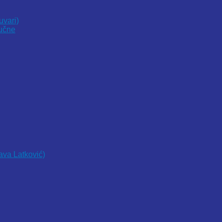
uvari)
vučne
lava Latković)