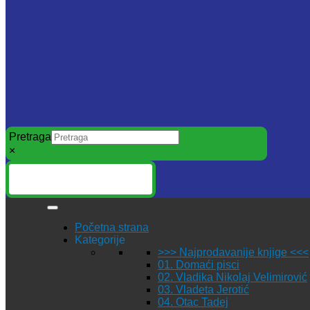
Pretraga
×
Početna strana
Kategorije
>>> Najprodavanije knjige <<<
01. Domaći pisci
02. Vladika Nikolaj Velimirović
03. Vladeta Jerotić
04. Otac Tadej