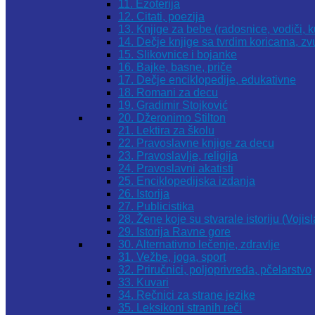
11. Ezoterija
12. Citati, poezija
13. Knjige za bebe (radosnice, vodiči, k
14. Dečje knjige sa tvrdim koricama, z
15. Slikovnice i bojanke
16. Bajke, basne, priče
17. Dečje enciklopedije, edukativne
18. Romani za decu
19. Gradimir Stojković
20. Džeronimo Stilton
21. Lektira za školu
22. Pravoslavne knjige za decu
23. Pravoslavlje, religija
24. Pravoslavni akatisti
25. Enciklopedijska izdanja
26. Istorija
27. Publicistika
28. Žene koje su stvarale istoriju (Vojis
29. Istorija Ravne gore
30. Alternativno lečenje, zdravlje
31. Vežbe, joga, sport
32. Priručnici, poljoprivreda, pčelarstvo
33. Kuvari
34. Rečnici za strane jezike
35. Leksikoni stranih reči