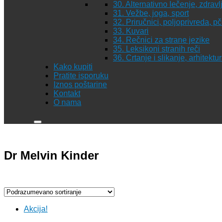
30. Alternativno lečenje, zdravl
31. Vežbe, joga, sport
32. Priručnici, poljoprivreda, p
33. Kuvari
34. Rečnici za strane jezike
35. Leksikoni stranih reči
36. Crtanje i slikanje, arhitekt
Kako kupiti
Pratite isporuku
Iznos poštarine
Kontakt
O nama
Dr Melvin Kinder
Akcija!