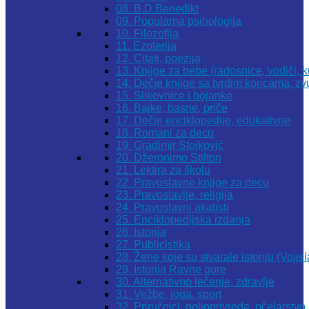
08. B.D.Benedikt
09. Popularna psihologija
10. Filozofija
11. Ezoterija
12. Citati, poezija
13. Knjige za bebe (radosnice, vodiči, k
14. Dečje knjige sa tvrdim koricama, z
15. Slikovnice i bojanke
16. Bajke, basne, priče
17. Dečje enciklopedije, edukativne
18. Romani za decu
19. Gradimir Stojković
20. Džeronimo Stilton
21. Lektira za školu
22. Pravoslavne knjige za decu
23. Pravoslavlje, religija
24. Pravoslavni akatisti
25. Enciklopedijska izdanja
26. Istorija
27. Publicistika
28. Žene koje su stvarale istoriju (Vojis
29. Istorija Ravne gore
30. Alternativno lečenje, zdravlje
31. Vežbe, joga, sport
32. Priručnici, poljoprivreda, pčelarstvo