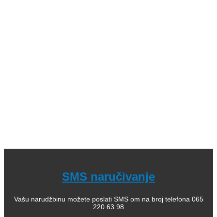
knjige (bajke i priče); 04. Decje knjige sa tvrdim koricama,
zvučne; 05. Dečje enciklopedije, edukativne; 06.
Slikovnice i bojanke; 07. Romani za decu, lektira; 08.
Leksikoni stranih reči; 09. Enciklopedijska izdanja; 10.
Rečnici za strane jezike; 11. Istorija; 12. Filozofija; 13.
Citati, poezija; 14. Popularna psihologija; 15. Medicinska
literatura; 16. Alternativno lečenje, zdravlje; 17. Knjige za
bebe; 18. Kuvari; 19. Priručnici; 20. Pravoslavlje, religija;
21. Pravoslavne knjige za decu; 22. Istorija Ravne gore
Kako kupiti i poručiti knjige
O nama
knjizaraodisej.rs
Pogledajte i našu stranicu online knjižara Odisej Valjevo
na Facebook strani.
SMS naručivanje
Vašu narudžbinu možete poslati SMS om na broj telefona 065
220 63 98