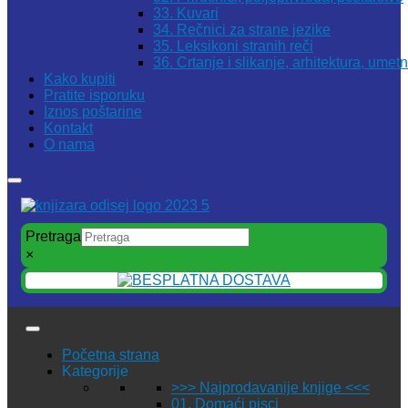
33. Kuvari
34. Rečnici za strane jezike
35. Leksikoni stranih reči
36. Crtanje i slikanje, arhitektura, umet
Kako kupiti
Pratite isporuku
Iznos poštarine
Kontakt
O nama
Pretraga
×
Početna strana
Kategorije
>>> Najprodavanije knjige <<<
01. Domaći pisci