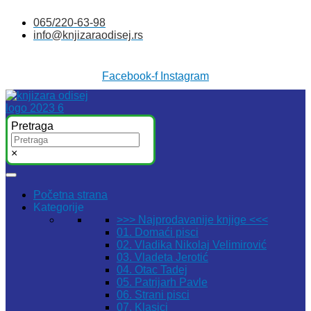
Skočite
065/220-63-98
na
info@knjizaraodisej.rs
sadržaj
Facebook-f
Instagram
Pretraga
×
Početna strana
Kategorije
>>> Najprodavanije knjige <<<
01. Domaći pisci
02. Vladika Nikolaj Velimirović
03. Vladeta Jerotić
04. Otac Tadej
05. Patrijarh Pavle
06. Strani pisci
07. Klasici