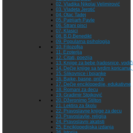
02. Vladika Nikolaj Velimirović
03. Vladeta Jerotić
04. Otac Tadej
05. Patrijarh Pavle
06. Strani pisci
07. Klasici
08. B.D.Benedikt
09. Popularna psihologija
10. Filozofija
11. Ezoterija
12. Citati, poezija
13. Knjige za bebe (radosnice, vodiči
14. Dečje knjige sa tvrdim koricama
15. Slikovnice i bojanke
16. Bajke, basne, priče
17. Dečje enciklopedije, edukativne
18. Romani za decu
19. Gradimir Stojković
20. Džeronimo Stilton
21. Lektira za školu
22. Pravoslavne knjige za decu
23. Pravoslavlje, religija
24. Pravoslavni akatisti
25. Enciklopedijska izdanja
26. Istorija