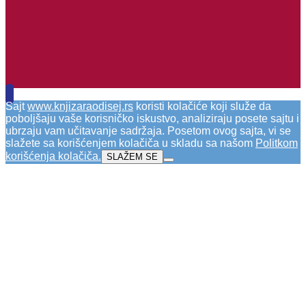
Sajt
www.knjizaraodisej.rs
koristi kolačiće koji služe da
poboljšaju vaše korisničko iskustvo, analiziraju posete sajtu i
ubrzaju vam učitavanje sadržaja. Posetom ovog sajta, vi se
slažete sa korišćenjem kolačiča u skladu sa našom
Politkom
korišćenja kolačiča
.
SLAŽEM SE