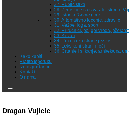
27. Publicistika
28. Žene koje su stvarale istoriju (Vo
29. Istorija Ravne gore
30. Alternativno lečenje, zdravlje
31. Vežbe, joga, sport
32. Priručnici, poljoprivreda, pčelars
33. Kuvari
34. Rečnici za strane jezike
35. Leksikoni stranih reči
36. Crtanje i slikanje, arhitektura, u
Kako kupiti
Pratite isporuku
Iznos poštarine
Kontakt
O nama
Dragan Vujicic