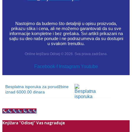
Nastojimo da budemo što detaljniji u opisu proizvoda,
prikazu slika i cena, ali ne možemo garantovati da su sve
informacije kompletne i bez grešaka. Svi artikli prikazani na
sajtu su deo naše ponude i ne podrazumeva da su dostupni
u svakom trenutku.
Online knjižara Odisej © 2026. Sva prava zadržana.
Facebook-f
Instagram
Youtube
Besplatna isporuka za porudžbine
iznad 6000.00 dinara
Call Now Button
Knjižara "Odisej" Vas nagrađuje