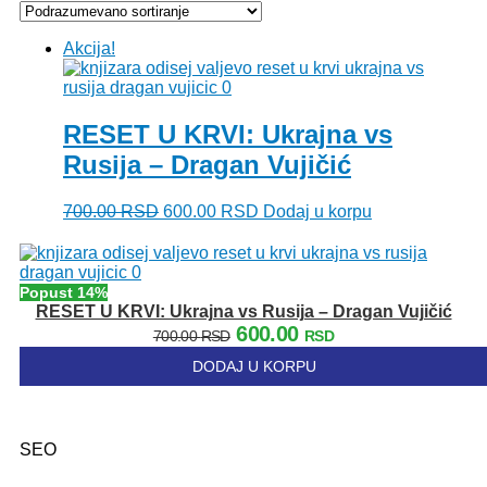
Akcija!
RESET U KRVI: Ukrajna vs
Rusija – Dragan Vujičić
Originalna
Trenutna
700.00
RSD
600.00
RSD
Dodaj u korpu
cena
cena
je
je:
bila:
600.00 RSD.
700.00 RSD.
Popust 14%
RESET U KRVI: Ukrajna vs Rusija – Dragan Vujičić
Originalna
Trenutna
600.00
700.00
RSD
RSD
cena
cena
DODAJ U KORPU
je
je:
bila:
600.00 RSD.
700.00 RSD.
SEO
Kategorije: 01. Domaći pisci; 02. Strani pisci; 03. Decije