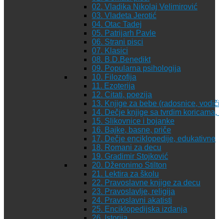
02. Vladika Nikolaj Velimirović
03. Vladeta Jerotić
04. Otac Tadej
05. Patrijarh Pavle
06. Strani pisci
07. Klasici
08. B.D.Benedikt
09. Popularna psihologija
10. Filozofija
11. Ezoterija
12. Citati, poezija
13. Knjige za bebe (radosnice, vodiči
14. Dečje knjige sa tvrdim koricama
15. Slikovnice i bojanke
16. Bajke, basne, priče
17. Dečje enciklopedije, edukativne
18. Romani za decu
19. Gradimir Stojković
20. Džeronimo Stilton
21. Lektira za školu
22. Pravoslavne knjige za decu
23. Pravoslavlje, religija
24. Pravoslavni akatisti
25. Enciklopedijska izdanja
26. Istorija