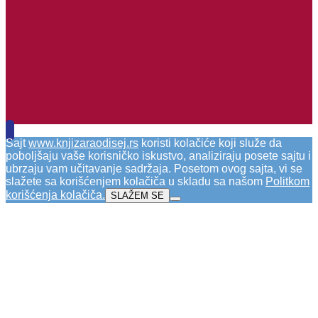
Sajt
www.knjizaraodisej.rs
koristi kolačiće koji služe da
poboljšaju vaše korisničko iskustvo, analiziraju posete sajtu i
ubrzaju vam učitavanje sadržaja. Posetom ovog sajta, vi se
slažete sa korišćenjem kolačiča u skladu sa našom
Politkom
korišćenja kolačiča
.
SLAŽEM SE