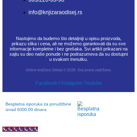
info@knjizaraodisej.rs
Nastojimo da budemo što detaljniji u opisu proizvoda,
prikazu slika i cena, ali ne možemo garantovati da su sve
informacije kompletne i bez grešaka. Svi artikli prikazani na
sajtu su deo naše ponude i ne podrazumeva da su dostupni
u svakom trenutku.
Online knjižara Odisej © 2026. Sva prava zadržana.
Facebook-f
Instagram
Youtube
Besplatna isporuka za porudžbine
iznad 6000.00 dinara
Call Now Button