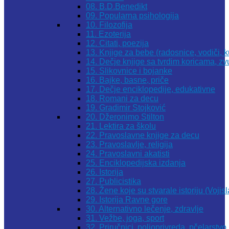
08. B.D.Benedikt
09. Popularna psihologija
10. Filozofija
11. Ezoterija
12. Citati, poezija
13. Knjige za bebe (radosnice, vodiči, k
14. Dečje knjige sa tvrdim koricama, z
15. Slikovnice i bojanke
16. Bajke, basne, priče
17. Dečje enciklopedije, edukativne
18. Romani za decu
19. Gradimir Stojković
20. Džeronimo Stilton
21. Lektira za školu
22. Pravoslavne knjige za decu
23. Pravoslavlje, religija
24. Pravoslavni akatisti
25. Enciklopedijska izdanja
26. Istorija
27. Publicistika
28. Žene koje su stvarale istoriju (Vojis
29. Istorija Ravne gore
30. Alternativno lečenje, zdravlje
31. Vežbe, joga, sport
32. Priručnici, poljoprivreda, pčelarstvo