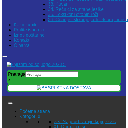
33. Kuvari
34. Rečnici za strane jezike
35. Leksikoni stranih reči
36. Crtanje i slikanje, arhitektura, umet
Kako kupiti
Pratite isporuku
Iznos poštarine
Kontakt
O nama
Pretraga
×
Početna strana
Kategorije
>>> Najprodavanije knjige <<<
01. Domaći pisci