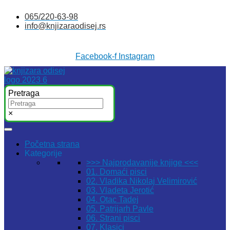
Skočite
065/220-63-98
na
info@knjizaraodisej.rs
sadržaj
Facebook-f
Instagram
Pretraga
×
Početna strana
Kategorije
>>> Najprodavanije knjige <<<
01. Domaći pisci
02. Vladika Nikolaj Velimirović
03. Vladeta Jerotić
04. Otac Tadej
05. Patrijarh Pavle
06. Strani pisci
07. Klasici