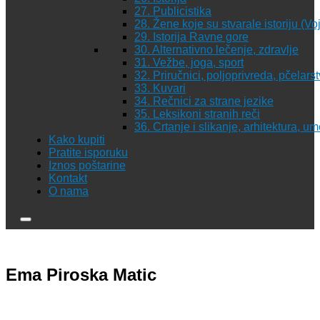
27. Publicistika
28. Žene koje su stvarale istoriju (Vo
29. Istorija Ravne gore
30. Alternativno lečenje, zdravlje
31. Vežbe, joga, sport
32. Priručnici, poljoprivreda, pčelars
33. Kuvari
34. Rečnici za strane jezike
35. Leksikoni stranih reči
36. Crtanje i slikanje, arhitektura, u
Kako kupiti
Pratite isporuku
Iznos poštarine
Kontakt
O nama
Ema Piroska Matic