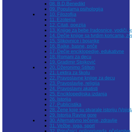
08. B.D.Benedikt
09. Popularna psihologija
10. Filozofija
11. Ezoterija
12. Citati, poezija
13. Knjige za bebe (radosnice, vodiči, k
14. Dečje knjige sa tvrdim koricama, z
15. Slikovnice i bojanke
16. Bajke, basne, priče
17. Dečje enciklopedije, edukativne
18. Romani za decu
19. Gradimir Stojković
20. Džeronimo Stilton
21. Lektira za školu
22. Pravoslavne knjige za decu
23. Pravoslavlje, religija
24. Pravoslavni akatisti
25. Enciklopedijska izdanja
26. Istorija
27. Publicistika
28. Žene koje su stvarale istoriju (Vojis
29. Istorija Ravne gore
30. Alternativno lečenje, zdravlje
31. Vežbe, joga, sport
32. Priručnici, poljoprivreda, pčelarstvo