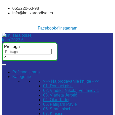
Skočite
065/220-63-98
na
info@knjizaraodisej.rs
sadržaj
Facebook-f
Instagram
Pretraga
×
Početna strana
Kategorije
>>> Najprodavanije knjige <<<
01. Domaći pisci
02. Vladika Nikolaj Velimirović
03. Vladeta Jerotić
04. Otac Tadej
05. Patrijarh Pavle
06. Strani pisci
07. Klasici