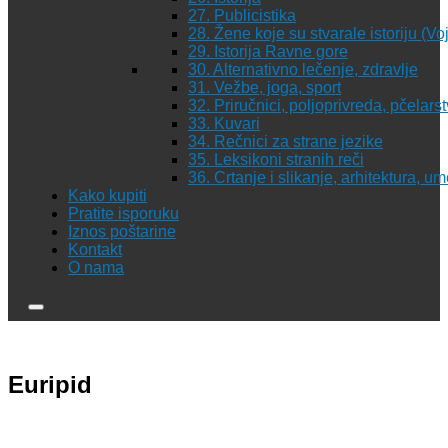
27. Publicistika
28. Žene koje su stvarale istoriju (Vo
29. Istorija Ravne gore
30. Alternativno lečenje, zdravlje
31. Vežbe, joga, sport
32. Priručnici, poljoprivreda, pčelars
33. Kuvari
34. Rečnici za strane jezike
35. Leksikoni stranih reči
36. Crtanje i slikanje, arhitektura, u
Kako kupiti
Pratite isporuku
Iznos poštarine
Kontakt
O nama
Euripid