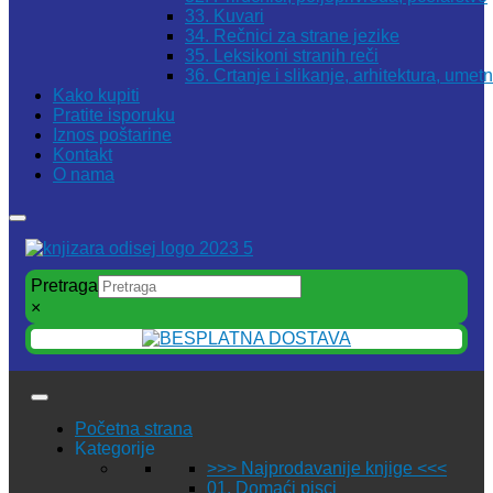
33. Kuvari
34. Rečnici za strane jezike
35. Leksikoni stranih reči
36. Crtanje i slikanje, arhitektura, umet
Kako kupiti
Pratite isporuku
Iznos poštarine
Kontakt
O nama
Pretraga
×
Početna strana
Kategorije
>>> Najprodavanije knjige <<<
01. Domaći pisci