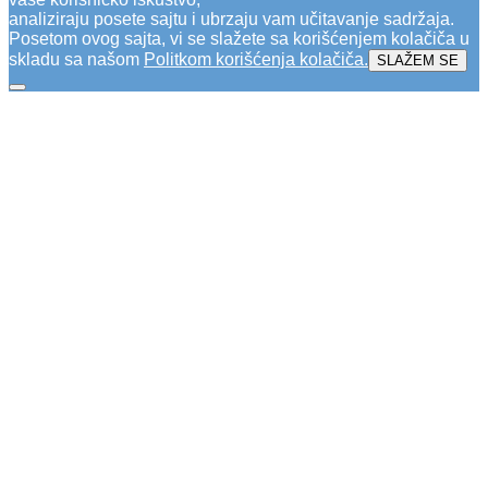
analiziraju posete sajtu i ubrzaju vam učitavanje sadržaja.
Posetom ovog sajta, vi se slažete sa korišćenjem kolačiča u
skladu sa našom
Politkom korišćenja kolačiča
.
SLAŽEM SE