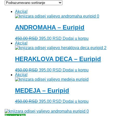
Akcija!
ANDROMAHA – Euripid
Originalna
Trenutna
450.00
RSD
395.00
RSD
Dodaj u korpu
cena
cena
Akcija!
je
je:
bila:
395.00 RSD.
450.00 RSD.
HERAKLOVA DECA – Euripid
Originalna
Trenutna
450.00
RSD
395.00
RSD
Dodaj u korpu
cena
cena
Akcija!
je
je:
bila:
395.00 RSD.
450.00 RSD.
MEDEJA – Euripid
Originalna
Trenutna
450.00
RSD
395.00
RSD
Dodaj u korpu
cena
cena
je
je:
bila:
395.00 RSD.