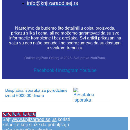
info@knjizaraodisej.rs
Nastojimo da budemo što detaljniji u opisu proizvoda,
prikazu slika i cena, ali ne možemo garantovati da su sve
informacije kompletne i bez grešaka. Svi artikli prikazani na
sajtu su deo naše ponude i ne podrazumeva da su dostupni
u svakom trenutku.
Online knjižara Odisej © 2026. Sva prava zadržana.
Facebook-f
Instagram
Youtube
Besplatna isporuka za porudžbine
iznad 6000.00 dinara
Call Now Button
Sajt
www.knjizaraodisej.rs
koristi
kolačiće koji služe da poboljšaju
vaše korisničko iskustvo,