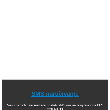
Kategorije: 01. Domaći pisci; 02. Strani pisci; 03. Decije
knjige (bajke i priče); 04. Decje knjige sa tvrdim koricama,
zvučne; 05. Dečje enciklopedije, edukativne; 06.
Slikovnice i bojanke; 07. Romani za decu, lektira; 08.
Leksikoni stranih reči; 09. Enciklopedijska izdanja; 10.
Rečnici za strane jezike; 11. Istorija; 12. Filozofija; 13.
Citati, poezija; 14. Popularna psihologija; 15. Medicinska
literatura; 16. Alternativno lečenje, zdravlje; 17. Knjige za
bebe; 18. Kuvari; 19. Priručnici; 20. Pravoslavlje, religija;
21. Pravoslavne knjige za decu; 22. Istorija Ravne gore
Kako kupiti i poručiti knjige
O nama
knjizaraodisej.rs
Pogledajte i našu stranicu online knjižara Odisej Valjevo
na Facebook strani.
SMS naručivanje
Vašu narudžbinu možete poslati SMS om na broj telefona 065
220 63 98