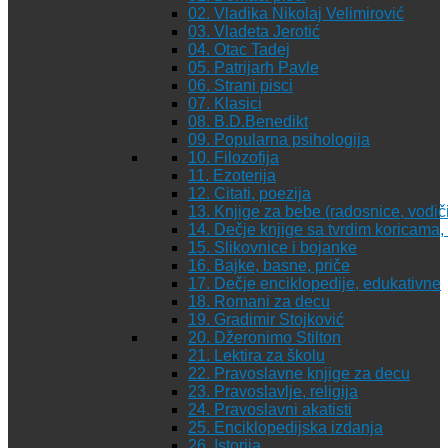
02. Vladika Nikolaj Velimirović
03. Vladeta Jerotić
04. Otac Tadej
05. Patrijarh Pavle
06. Strani pisci
07. Klasici
08. B.D.Benedikt
09. Popularna psihologija
10. Filozofija
11. Ezoterija
12. Citati, poezija
13. Knjige za bebe (radosnice, vodiči
14. Dečje knjige sa tvrdim koricama
15. Slikovnice i bojanke
16. Bajke, basne, priče
17. Dečje enciklopedije, edukativne
18. Romani za decu
19. Gradimir Stojković
20. Džeronimo Stilton
21. Lektira za školu
22. Pravoslavne knjige za decu
23. Pravoslavlje, religija
24. Pravoslavni akatisti
25. Enciklopedijska izdanja
26. Istorija