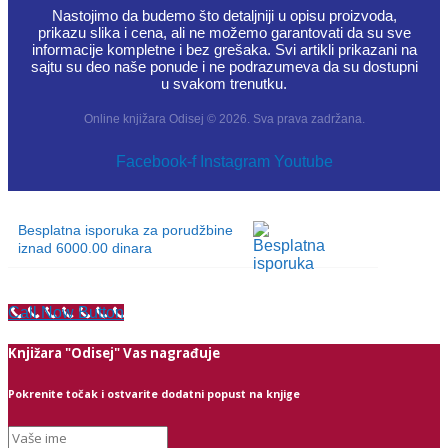
Nastojimo da budemo što detaljniji u opisu proizvoda,
prikazu slika i cena, ali ne možemo garantovati da su sve
informacije kompletne i bez grešaka. Svi artikli prikazani na
sajtu su deo naše ponude i ne podrazumeva da su dostupni
u svakom trenutku.
Online knjižara Odisej © 2026. Sva prava zadržana.
Facebook-f
Instagram
Youtube
Besplatna isporuka za porudžbine
iznad 6000.00 dinara
Call Now Button
Knjižara "Odisej" Vas nagrađuje
Pokrenite točak i ostvarite dodatni popust na knjige