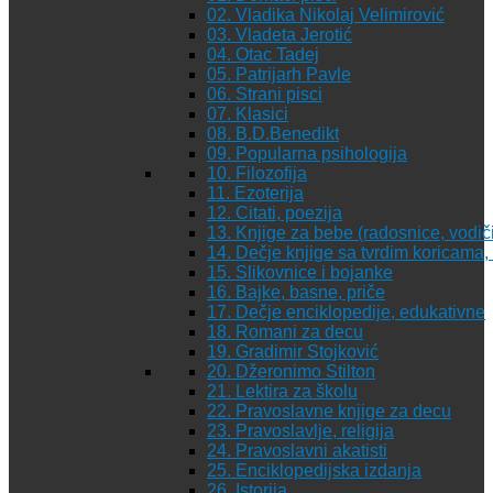
02. Vladika Nikolaj Velimirović
03. Vladeta Jerotić
04. Otac Tadej
05. Patrijarh Pavle
06. Strani pisci
07. Klasici
08. B.D.Benedikt
09. Popularna psihologija
10. Filozofija
11. Ezoterija
12. Citati, poezija
13. Knjige za bebe (radosnice, vodiči
14. Dečje knjige sa tvrdim koricama
15. Slikovnice i bojanke
16. Bajke, basne, priče
17. Dečje enciklopedije, edukativne
18. Romani za decu
19. Gradimir Stojković
20. Džeronimo Stilton
21. Lektira za školu
22. Pravoslavne knjige za decu
23. Pravoslavlje, religija
24. Pravoslavni akatisti
25. Enciklopedijska izdanja
26. Istorija