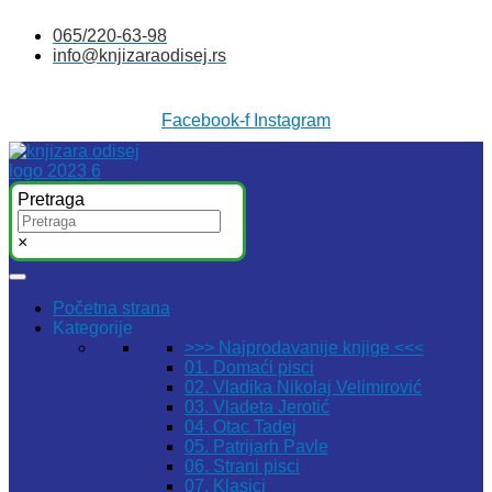
Skočite
065/220-63-98
na
info@knjizaraodisej.rs
sadržaj
Facebook-f
Instagram
Pretraga
×
Početna strana
Kategorije
>>> Najprodavanije knjige <<<
01. Domaći pisci
02. Vladika Nikolaj Velimirović
03. Vladeta Jerotić
04. Otac Tadej
05. Patrijarh Pavle
06. Strani pisci
07. Klasici