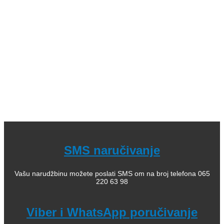
Leksikoni stranih reči; 09. Enciklopedijska izdanja; 10.
Rečnici za strane jezike; 11. Istorija; 12. Filozofija; 13.
Citati, poezija; 14. Popularna psihologija; 15. Medicinska
literatura; 16. Alternativno lečenje, zdravlje; 17. Knjige za
bebe; 18. Kuvari; 19. Priručnici; 20. Pravoslavlje, religija;
21. Pravoslavne knjige za decu; 22. Istorija Ravne gore
Kako kupiti i poručiti knjige
O nama
knjizaraodisej.rs
Pogledajte i našu stranicu online knjižara Odisej Valjevo
na Facebook strani.
SMS naručivanje
Vašu narudžbinu možete poslati SMS om na broj telefona 065
220 63 98
Viber i WhatsApp poručivanje