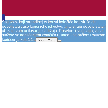
Sajt
www.knjizaraodisej.rs
koristi kolačiće koji služe da
poboljšaju vaše korisničko iskustvo, analiziraju posete sajtu i
ubrzaju vam učitavanje sadržaja. Posetom ovog sajta, vi se
slažete sa korišćenjem kolačiča u skladu sa našom
Politkom
korišćenja kolačiča
.
SLAŽEM SE