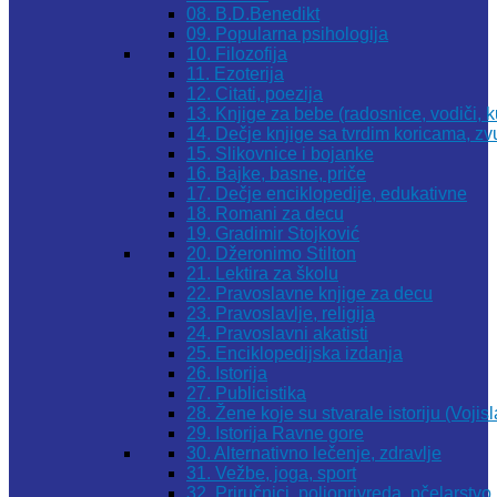
08. B.D.Benedikt
09. Popularna psihologija
10. Filozofija
11. Ezoterija
12. Citati, poezija
13. Knjige za bebe (radosnice, vodiči, k
14. Dečje knjige sa tvrdim koricama, z
15. Slikovnice i bojanke
16. Bajke, basne, priče
17. Dečje enciklopedije, edukativne
18. Romani za decu
19. Gradimir Stojković
20. Džeronimo Stilton
21. Lektira za školu
22. Pravoslavne knjige za decu
23. Pravoslavlje, religija
24. Pravoslavni akatisti
25. Enciklopedijska izdanja
26. Istorija
27. Publicistika
28. Žene koje su stvarale istoriju (Vojis
29. Istorija Ravne gore
30. Alternativno lečenje, zdravlje
31. Vežbe, joga, sport
32. Priručnici, poljoprivreda, pčelarstvo