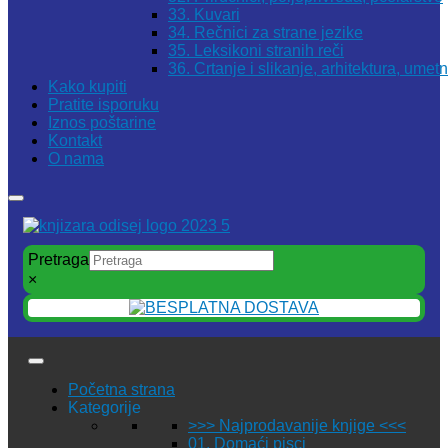
33. Kuvari
34. Rečnici za strane jezike
35. Leksikoni stranih reči
36. Crtanje i slikanje, arhitektura, umet
Kako kupiti
Pratite isporuku
Iznos poštarine
Kontakt
O nama
Pretraga
×
Početna strana
Kategorije
>>> Najprodavanije knjige <<<
01. Domaći pisci