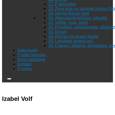
27. Publicistika
28. Žene koje su stvarale istoriju (Vo
29. Istorija Ravne gore
30. Alternativno lečenje, zdravlje
31. Vežbe, joga, sport
32. Priručnici, poljoprivreda, pčelars
33. Kuvari
34. Rečnici za strane jezike
35. Leksikoni stranih reči
36. Crtanje i slikanje, arhitektura, u
Kako kupiti
Pratite isporuku
Iznos poštarine
Kontakt
O nama
Izabel Volf