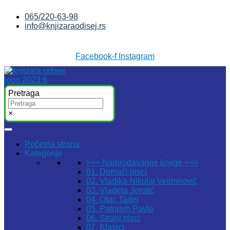
Skočite
065/220-63-98
na
info@knjizaraodisej.rs
sadržaj
Facebook-f
Instagram
Pretraga
×
Početna strana
Kategorije
>>> Najprodavanije knjige <<<
01. Domaći pisci
02. Vladika Nikolaj Velimirović
03. Vladeta Jerotić
04. Otac Tadej
05. Patrijarh Pavle
06. Strani pisci
07. Klasici