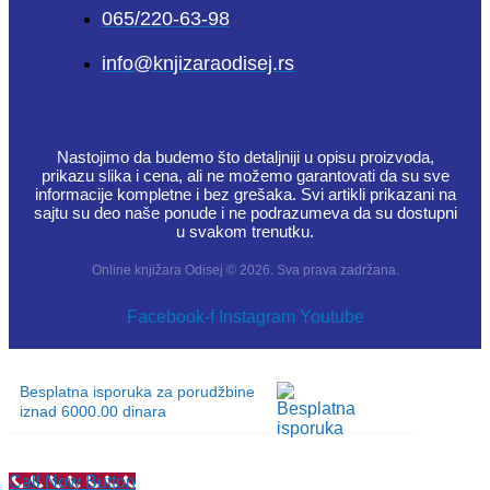
065/220-63-98
info@knjizaraodisej.rs
Nastojimo da budemo što detaljniji u opisu proizvoda,
prikazu slika i cena, ali ne možemo garantovati da su sve
informacije kompletne i bez grešaka. Svi artikli prikazani na
sajtu su deo naše ponude i ne podrazumeva da su dostupni
u svakom trenutku.
Online knjižara Odisej © 2026. Sva prava zadržana.
Facebook-f
Instagram
Youtube
Besplatna isporuka za porudžbine
iznad 6000.00 dinara
Call Now Button