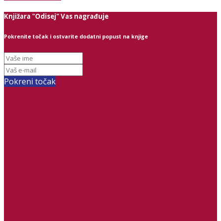
Knjižara "Odisej" Vas nagrađuje
Pokrenite točak i ostvarite dodatni popust na knjige
Pokreni točak