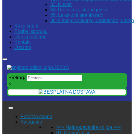
33. Kuvari
34. Rečnici za strane jezike
35. Leksikoni stranih reči
36. Crtanje i slikanje, arhitektura, umet
Kako kupiti
Pratite isporuku
Iznos poštarine
Kontakt
O nama
Pretraga
×
Početna strana
Kategorije
>>> Najprodavanije knjige <<<
01. Domaći pisci