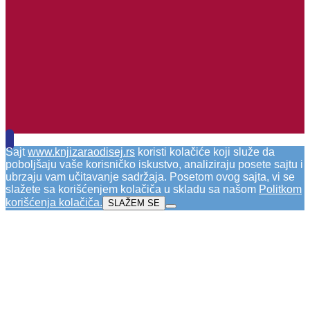
Sajt
www.knjizaraodisej.rs
koristi kolačiće koji služe da
poboljšaju vaše korisničko iskustvo, analiziraju posete sajtu i
ubrzaju vam učitavanje sadržaja. Posetom ovog sajta, vi se
slažete sa korišćenjem kolačiča u skladu sa našom
Politkom
korišćenja kolačiča
.
SLAŽEM SE