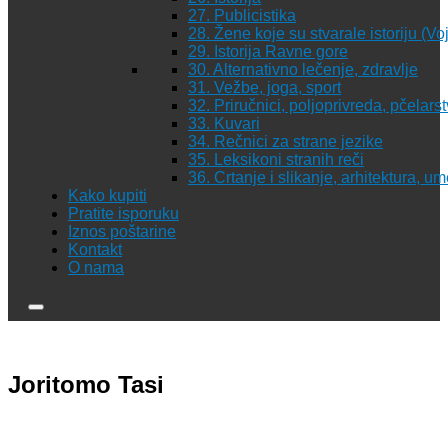
27. Publicistika
28. Žene koje su stvarale istoriju (Vo
29. Istorija Ravne gore
30. Alternativno lečenje, zdravlje
31. Vežbe, joga, sport
32. Priručnici, poljoprivreda, pčelars
33. Kuvari
34. Rečnici za strane jezike
35. Leksikoni stranih reči
36. Crtanje i slikanje, arhitektura, u
Kako kupiti
Pratite isporuku
Iznos poštarine
Kontakt
O nama
Joritomo Tasi