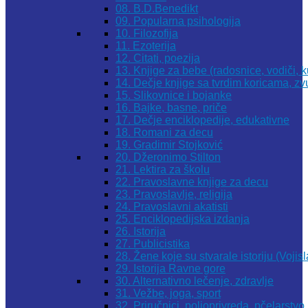
08. B.D.Benedikt
09. Popularna psihologija
10. Filozofija
11. Ezoterija
12. Citati, poezija
13. Knjige za bebe (radosnice, vodiči, k
14. Dečje knjige sa tvrdim koricama, z
15. Slikovnice i bojanke
16. Bajke, basne, priče
17. Dečje enciklopedije, edukativne
18. Romani za decu
19. Gradimir Stojković
20. Džeronimo Stilton
21. Lektira za školu
22. Pravoslavne knjige za decu
23. Pravoslavlje, religija
24. Pravoslavni akatisti
25. Enciklopedijska izdanja
26. Istorija
27. Publicistika
28. Žene koje su stvarale istoriju (Vojis
29. Istorija Ravne gore
30. Alternativno lečenje, zdravlje
31. Vežbe, joga, sport
32. Priručnici, poljoprivreda, pčelarstvo