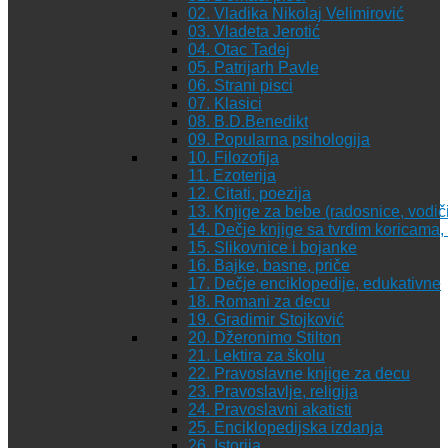
02. Vladika Nikolaj Velimirović
03. Vladeta Jerotić
04. Otac Tadej
05. Patrijarh Pavle
06. Strani pisci
07. Klasici
08. B.D.Benedikt
09. Popularna psihologija
10. Filozofija
11. Ezoterija
12. Citati, poezija
13. Knjige za bebe (radosnice, vodiči
14. Dečje knjige sa tvrdim koricama
15. Slikovnice i bojanke
16. Bajke, basne, priče
17. Dečje enciklopedije, edukativne
18. Romani za decu
19. Gradimir Stojković
20. Džeronimo Stilton
21. Lektira za školu
22. Pravoslavne knjige za decu
23. Pravoslavlje, religija
24. Pravoslavni akatisti
25. Enciklopedijska izdanja
26. Istorija