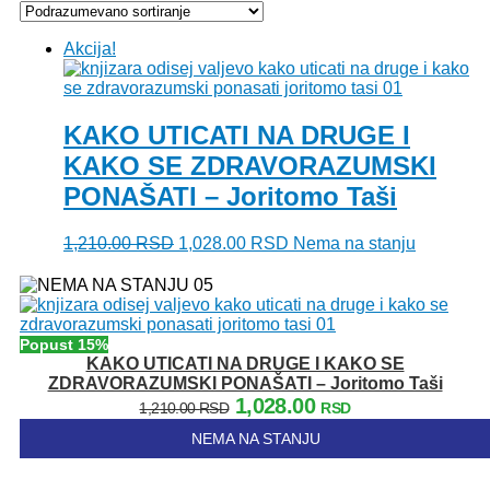
Akcija!
KAKO UTICATI NA DRUGE I
KAKO SE ZDRAVORAZUMSKI
PONAŠATI – Joritomo Taši
Originalna
Trenutna
1,210.00
RSD
1,028.00
RSD
Nema na stanju
cena
cena
je
je:
bila:
1,028.00 RSD.
1,210.00 RSD.
Popust 15%
KAKO UTICATI NA DRUGE I KAKO SE
ZDRAVORAZUMSKI PONAŠATI – Joritomo Taši
Originalna
Trenutna
1,028.00
1,210.00
RSD
RSD
cena
cena
NEMA NA STANJU
je
je:
bila:
1,028.00 RSD.