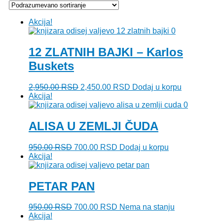
Akcija!
12 ZLATNIH BAJKI – Karlos
Buskets
Originalna
Trenutna
2,950.00
RSD
2,450.00
RSD
Dodaj u korpu
cena
cena
Akcija!
je
je:
bila:
2,450.00 RSD.
2,950.00 RSD.
ALISA U ZEMLJI ČUDA
Originalna
Trenutna
950.00
RSD
700.00
RSD
Dodaj u korpu
cena
cena
Akcija!
je
je:
bila:
700.00 RSD.
950.00 RSD.
PETAR PAN
Originalna
Trenutna
950.00
RSD
700.00
RSD
Nema na stanju
cena
cena
Akcija!