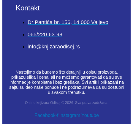
Kontakt
Dr Pantića br. 156, 14 000 Valjevo
065/220-63-98
info@knjizaraodisej.rs
Nastojimo da budemo što detaljniji u opisu proizvoda,
prikazu slika i cena, ali ne možemo garantovati da su sve
informacije kompletne i bez grešaka. Svi artikli prikazani na
sajtu su deo naše ponude i ne podrazumeva da su dostupni
u svakom trenutku.
Online knjižara Odisej © 2026. Sva prava zadržana.
Facebook-f
Instagram
Youtube