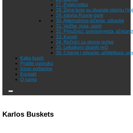
27. Publicistika
28. Žene koje su stvarale istoriju (Vo
29. Istorija Ravne gore
30. Alternativno lečenje, zdravlje
31. Vežbe, joga, sport
32. Priručnici, poljoprivreda, pčelars
33. Kuvari
34. Rečnici za strane jezike
35. Leksikoni stranih reči
36. Crtanje i slikanje, arhitektura, u
Kako kupiti
Pratite isporuku
Iznos poštarine
Kontakt
O nama
Karlos Buskets