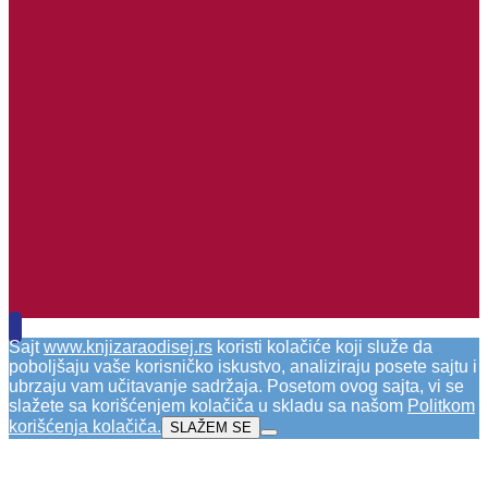
Sajt
www.knjizaraodisej.rs
koristi kolačiće koji služe da
poboljšaju vaše korisničko iskustvo, analiziraju posete sajtu i
ubrzaju vam učitavanje sadržaja. Posetom ovog sajta, vi se
slažete sa korišćenjem kolačiča u skladu sa našom
Politkom
korišćenja kolačiča
.
SLAŽEM SE