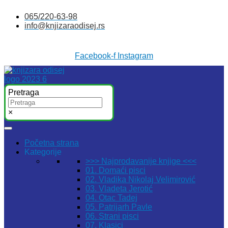
Skočite
065/220-63-98
na
info@knjizaraodisej.rs
sadržaj
Facebook-f
Instagram
Pretraga
×
Početna strana
Kategorije
>>> Najprodavanije knjige <<<
01. Domaći pisci
02. Vladika Nikolaj Velimirović
03. Vladeta Jerotić
04. Otac Tadej
05. Patrijarh Pavle
06. Strani pisci
07. Klasici