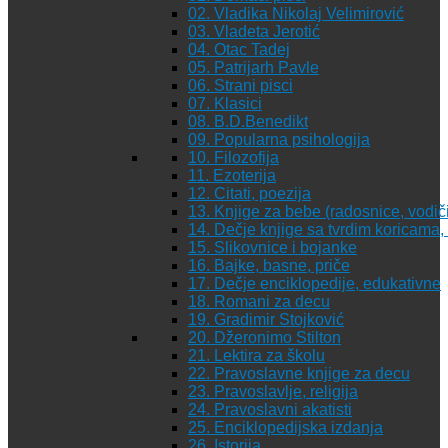
02. Vladika Nikolaj Velimirović
03. Vladeta Jerotić
04. Otac Tadej
05. Patrijarh Pavle
06. Strani pisci
07. Klasici
08. B.D.Benedikt
09. Popularna psihologija
10. Filozofija
11. Ezoterija
12. Citati, poezija
13. Knjige za bebe (radosnice, vodiči
14. Dečje knjige sa tvrdim koricama
15. Slikovnice i bojanke
16. Bajke, basne, priče
17. Dečje enciklopedije, edukativne
18. Romani za decu
19. Gradimir Stojković
20. Džeronimo Stilton
21. Lektira za školu
22. Pravoslavne knjige za decu
23. Pravoslavlje, religija
24. Pravoslavni akatisti
25. Enciklopedijska izdanja
26. Istorija