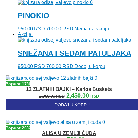
je
je:
bila:
700.00 RSD.
950.00 RSD.
PINOKIO
Originalna
Trenutna
950.00
RSD
700.00
RSD
Nema na stanju
cena
cena
Akcija!
je
je:
bila:
700.00 RSD.
950.00 RSD.
SNEŽANA I SEDAM PATULJAKA
Originalna
Trenutna
950.00
RSD
700.00
RSD
Dodaj u korpu
cena
cena
je
je:
bila:
700.00 RSD.
Popust 17%
950.00 RSD.
12 ZLATNIH BAJKI – Karlos Buskets
Originalna
Trenutna
2,450.00
2,950.00
RSD
RSD
cena
cena
DODAJ U KORPU
je
je:
bila:
2,450.00 RSD.
2,950.00 RSD.
Popust 26%
ALISA U ZEMLJI ČUDA