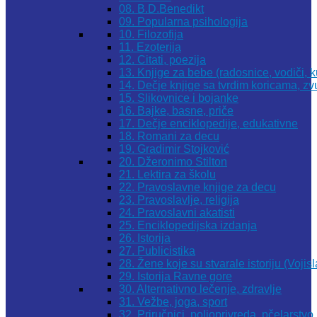
08. B.D.Benedikt
09. Popularna psihologija
10. Filozofija
11. Ezoterija
12. Citati, poezija
13. Knjige za bebe (radosnice, vodiči, k
14. Dečje knjige sa tvrdim koricama, z
15. Slikovnice i bojanke
16. Bajke, basne, priče
17. Dečje enciklopedije, edukativne
18. Romani za decu
19. Gradimir Stojković
20. Džeronimo Stilton
21. Lektira za školu
22. Pravoslavne knjige za decu
23. Pravoslavlje, religija
24. Pravoslavni akatisti
25. Enciklopedijska izdanja
26. Istorija
27. Publicistika
28. Žene koje su stvarale istoriju (Vojis
29. Istorija Ravne gore
30. Alternativno lečenje, zdravlje
31. Vežbe, joga, sport
32. Priručnici, poljoprivreda, pčelarstvo