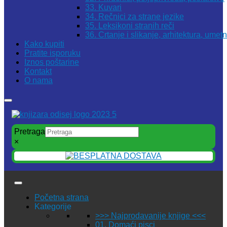
33. Kuvari
34. Rečnici za strane jezike
35. Leksikoni stranih reči
36. Crtanje i slikanje, arhitektura, umet
Kako kupiti
Pratite isporuku
Iznos poštarine
Kontakt
O nama
Pretraga
×
Početna strana
Kategorije
>>> Najprodavanije knjige <<<
01. Domaći pisci