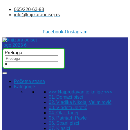
Skočite
065/220-63-98
na
info@knjizaraodisej.rs
sadržaj
Facebook-f
Instagram
Pretraga
×
Početna strana
Kategorije
>>> Najprodavanije knjige <<<
01. Domaći pisci
02. Vladika Nikolaj Velimirović
03. Vladeta Jerotić
04. Otac Tadej
05. Patrijarh Pavle
06. Strani pisci
07. Klasici