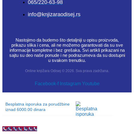
065/220-63-98
info@knjizaraodisej.rs
Nastojimo da budemo što detaljniji u opisu proizvoda,
prikazu slika i cena, ali ne možemo garantovati da su sve
informacije kompletne i bez grešaka. Svi artikli prikazani na
sajtu su deo naše ponude i ne podrazumeva da su dostupni
u svakom trenutku.
Online knjižara Odisej © 2026. Sva prava zadržana.
Facebook-f
Instagram
Youtube
Besplatna isporuka za porudžbine
iznad 6000.00 dinara
Call Now Button