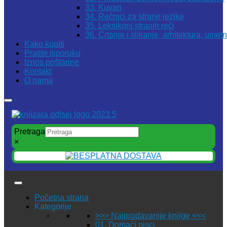
33. Kuvari
34. Rečnici za strane jezike
35. Leksikoni stranih reči
36. Crtanje i slikanje, arhitektura, umet
Kako kupiti
Pratite isporuku
Iznos poštarine
Kontakt
O nama
Pretraga
×
Početna strana
Kategorije
>>> Najprodavanije knjige <<<
01. Domaći pisci