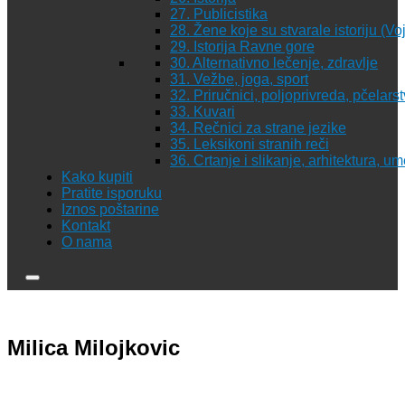
27. Publicistika
28. Žene koje su stvarale istoriju (Vo
29. Istorija Ravne gore
30. Alternativno lečenje, zdravlje
31. Vežbe, joga, sport
32. Priručnici, poljoprivreda, pčelars
33. Kuvari
34. Rečnici za strane jezike
35. Leksikoni stranih reči
36. Crtanje i slikanje, arhitektura, u
Kako kupiti
Pratite isporuku
Iznos poštarine
Kontakt
O nama
Milica Milojkovic