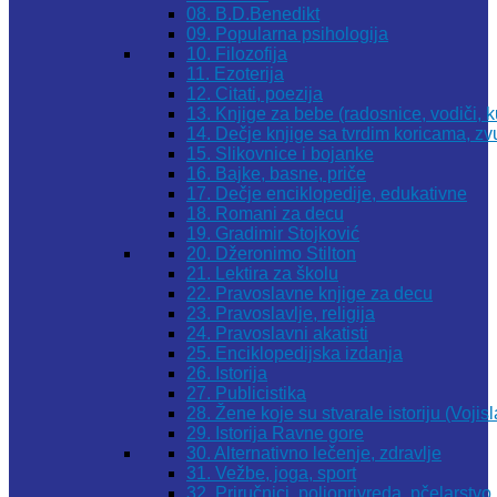
08. B.D.Benedikt
09. Popularna psihologija
10. Filozofija
11. Ezoterija
12. Citati, poezija
13. Knjige za bebe (radosnice, vodiči, k
14. Dečje knjige sa tvrdim koricama, z
15. Slikovnice i bojanke
16. Bajke, basne, priče
17. Dečje enciklopedije, edukativne
18. Romani za decu
19. Gradimir Stojković
20. Džeronimo Stilton
21. Lektira za školu
22. Pravoslavne knjige za decu
23. Pravoslavlje, religija
24. Pravoslavni akatisti
25. Enciklopedijska izdanja
26. Istorija
27. Publicistika
28. Žene koje su stvarale istoriju (Vojis
29. Istorija Ravne gore
30. Alternativno lečenje, zdravlje
31. Vežbe, joga, sport
32. Priručnici, poljoprivreda, pčelarstvo