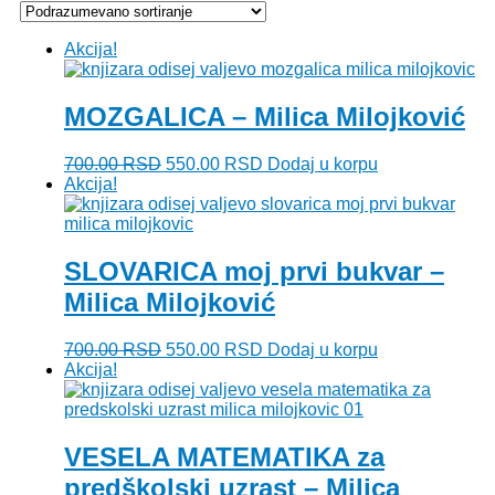
Akcija!
MOZGALICA – Milica Milojković
Originalna
Trenutna
700.00
RSD
550.00
RSD
Dodaj u korpu
cena
cena
Akcija!
je
je:
bila:
550.00 RSD.
700.00 RSD.
SLOVARICA moj prvi bukvar –
Milica Milojković
Originalna
Trenutna
700.00
RSD
550.00
RSD
Dodaj u korpu
cena
cena
Akcija!
je
je:
bila:
550.00 RSD.
700.00 RSD.
VESELA MATEMATIKA za
predškolski uzrast – Milica