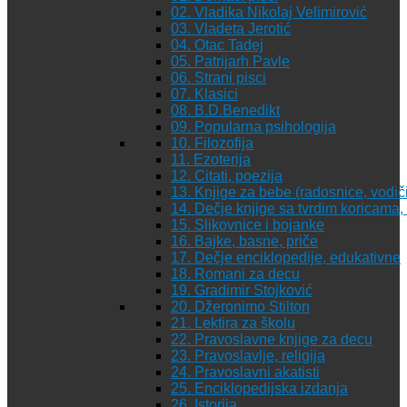
02. Vladika Nikolaj Velimirović
03. Vladeta Jerotić
04. Otac Tadej
05. Patrijarh Pavle
06. Strani pisci
07. Klasici
08. B.D.Benedikt
09. Popularna psihologija
10. Filozofija
11. Ezoterija
12. Citati, poezija
13. Knjige za bebe (radosnice, vodiči
14. Dečje knjige sa tvrdim koricama
15. Slikovnice i bojanke
16. Bajke, basne, priče
17. Dečje enciklopedije, edukativne
18. Romani za decu
19. Gradimir Stojković
20. Džeronimo Stilton
21. Lektira za školu
22. Pravoslavne knjige za decu
23. Pravoslavlje, religija
24. Pravoslavni akatisti
25. Enciklopedijska izdanja
26. Istorija