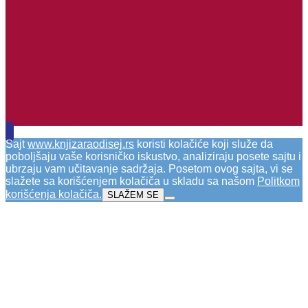
Sajt
www.knjizaraodisej.rs
koristi kolačiće koji služe da
poboljšaju vaše korisničko iskustvo, analiziraju posete sajtu i
ubrzaju vam učitavanje sadržaja. Posetom ovog sajta, vi se
slažete sa korišćenjem kolačiča u skladu sa našom
Politkom
korišćenja kolačiča
.
SLAŽEM SE