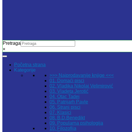
Pretraga
×
Početna strana
Kategorije
>>> Najprodavanije knjige <<<
01. Domaći pisci
02. Vladika Nikolaj Velimirović
03. Vladeta Jerotić
04. Otac Tadej
05. Patrijarh Pavle
06. Strani pisci
07. Klasici
08. B.D.Benedikt
09. Popularna psihologija
10. Filozofija