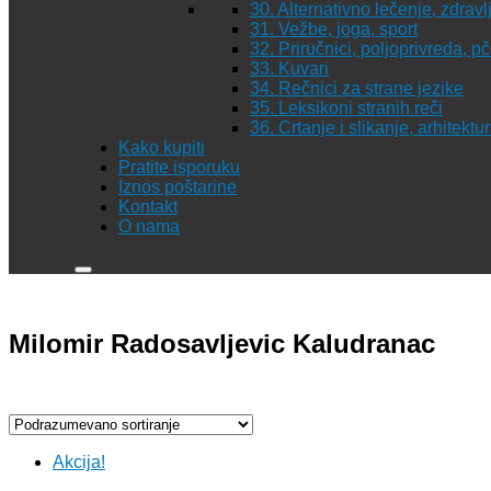
30. Alternativno lečenje, zdravl
31. Vežbe, joga, sport
32. Priručnici, poljoprivreda, p
33. Kuvari
34. Rečnici za strane jezike
35. Leksikoni stranih reči
36. Crtanje i slikanje, arhitekt
Kako kupiti
Pratite isporuku
Iznos poštarine
Kontakt
O nama
Milomir Radosavljevic Kaludranac
Akcija!