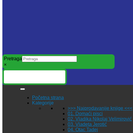
Pretraga
×
Početna strana
Kategorije
>>> Najprodavanije knjige <<<
01. Domaći pisci
02. Vladika Nikolaj Velimirović
03. Vladeta Jerotić
04. Otac Tadej