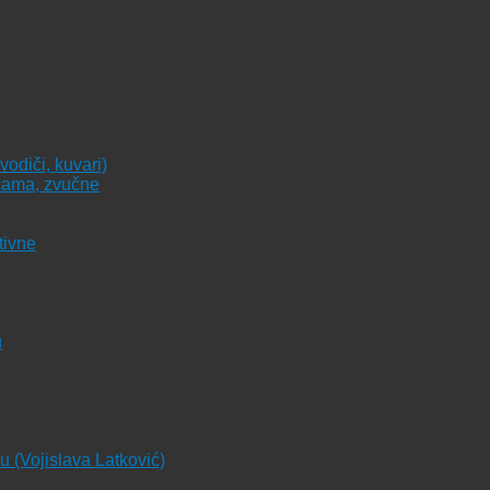
vodiči, kuvari)
icama, zvučne
tivne
u
ju (Vojislava Latković)