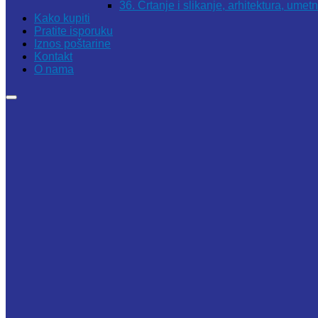
36. Crtanje i slikanje, arhitektura, umet
Kako kupiti
Pratite isporuku
Iznos poštarine
Kontakt
O nama