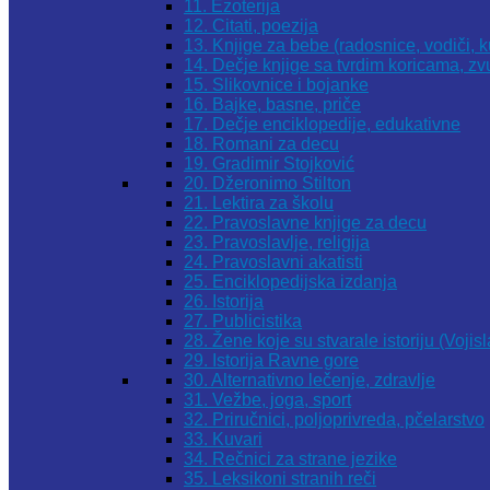
11. Ezoterija
12. Citati, poezija
13. Knjige za bebe (radosnice, vodiči, k
14. Dečje knjige sa tvrdim koricama, z
15. Slikovnice i bojanke
16. Bajke, basne, priče
17. Dečje enciklopedije, edukativne
18. Romani za decu
19. Gradimir Stojković
20. Džeronimo Stilton
21. Lektira za školu
22. Pravoslavne knjige za decu
23. Pravoslavlje, religija
24. Pravoslavni akatisti
25. Enciklopedijska izdanja
26. Istorija
27. Publicistika
28. Žene koje su stvarale istoriju (Vojis
29. Istorija Ravne gore
30. Alternativno lečenje, zdravlje
31. Vežbe, joga, sport
32. Priručnici, poljoprivreda, pčelarstvo
33. Kuvari
34. Rečnici za strane jezike
35. Leksikoni stranih reči