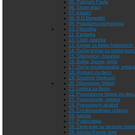
05. Patrijarh Pavle
06. Strani pisci
07. Klasici
08. B.D.Benedikt
09. Popularna psihologija
10. Filozofija
11. Ezoterija
12. Citati, poezija
13. Knjige za bebe (radosnice, 
14. Dečje knjige sa tvrdim kor
15. Slikovnice i bojanke
16. Bajke, basne, priče
17. Dečje enciklopedije, eduka
18. Romani za decu
19. Gradimir Stojković
20. Džeronimo Stilton
21. Lektira za školu
22. Pravoslavne knjige za dec
23. Pravoslavlje, religija
24. Pravoslavni akatisti
25. Enciklopedijska izdanja
26. Istorija
27. Publicistika
28. Žene koje su stvarale istori
29. Istorija Ravne gore