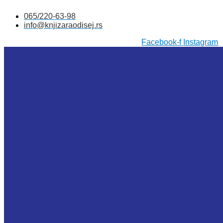
Skočite
065/220-63-98
na
info@knjizaraodisej.rs
sadržaj
Facebook-f
Instagram