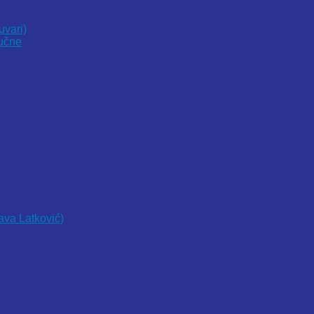
uvari)
vučne
lava Latković)