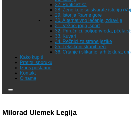
27. Publicistika
28. Žene koje su stvarale istoriju (Vo
29. Istorija Ravne gore
30. Alternativno lečenje, zdravlje
31. Vežbe, joga, sport
32. Priručnici, poljoprivreda, pčelars
33. Kuvari
34. Rečnici za strane jezike
35. Leksikoni stranih reči
36. Crtanje i slikanje, arhitektura, u
Kako kupiti
Pratite isporuku
Iznos poštarine
Kontakt
O nama
Milorad Ulemek Legija