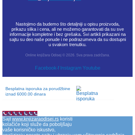
Nastojimo da budemo što detaljniji u opisu proizvoda,
prikazu slika i cena, ali ne možemo garantovati da su sve
informacije kompletne i bez grešaka. Svi artikli prikazani na
sajtu su deo naše ponude i ne podrazumeva da su dostupni
u svakom trenutku.
Online knjižara Odisej © 2026. Sva prava zadržana.
Facebook-f
Instagram
Youtube
Besplatna isporuka za porudžbine
iznad 6000.00 dinara
Call Now Button
Sajt
www.knjizaraodisej.rs
koristi
kolačiće koji služe da poboljšaju
vaše korisničko iskustvo,