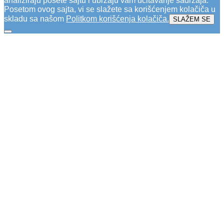
analiziraju posete sajtu i ubrzaju vam učitavanje sadržaja.
Posetom ovog sajta, vi se slažete sa korišćenjem kolačiča u
skladu sa našom
Politkom korišćenja kolačiča
.
SLAŽEM SE