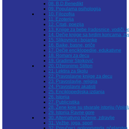
08. B.D.Benedikt
09. Popularna psihologija
10. Filozofija
11. Ezoterija
12. Citati, poezija
13. Knjige za bebe (radosnice, vodiči, k
14. Dečje knjige sa tvrdim koricama, z
15. Slikovnice i bojanke
16. Bajke, basne, priče
17. Dečje enciklopedije, edukativne
18. Romani za decu
19. Gradimir Stojković
20. Džeronimo Stilton
21. Lektira za školu
22. Pravoslavne knjige za decu
23. Pravoslavlje, religija
24. Pravoslavni akatisti
25. Enciklopedijska izdanja
26. Istorija
27. Publicistika
28. Žene koje su stvarale istoriju (Vojis
29. Istorija Ravne gore
30. Alternativno lečenje, zdravlje
31. Vežbe, joga, sport
32. Priručnici, poljoprivreda, pčelarstvo