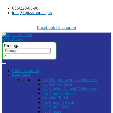
Skočite
065/220-63-98
na
info@knjizaraodisej.rs
sadržaj
Facebook-f
Instagram
Pretraga
×
Početna strana
Kategorije
>>> Najprodavanije knjige <<<
01. Domaći pisci
02. Vladika Nikolaj Velimirović
03. Vladeta Jerotić
04. Otac Tadej
05. Patrijarh Pavle
06. Strani pisci
07. Klasici