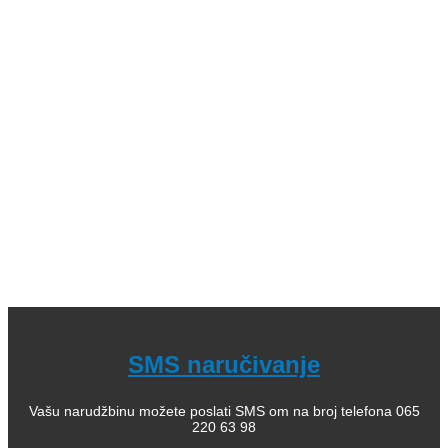
knjige (bajke i priče); 04. Decje knjige sa tvrdim koricama,
zvučne; 05. Dečje enciklopedije, edukativne; 06.
Slikovnice i bojanke; 07. Romani za decu, lektira; 08.
Leksikoni stranih reči; 09. Enciklopedijska izdanja; 10.
Rečnici za strane jezike; 11. Istorija; 12. Filozofija; 13.
Citati, poezija; 14. Popularna psihologija; 15. Medicinska
literatura; 16. Alternativno lečenje, zdravlje; 17. Knjige za
bebe; 18. Kuvari; 19. Priručnici; 20. Pravoslavlje, religija;
21. Pravoslavne knjige za decu; 22. Istorija Ravne gore
Kako kupiti i poručiti knjige
O nama
knjizaraodisej.rs
Pogledajte i našu stranicu online knjižara Odisej Valjevo
na Facebook strani.
SMS naručivanje
Vašu narudžbinu možete poslati SMS om na broj telefona 065
220 63 98