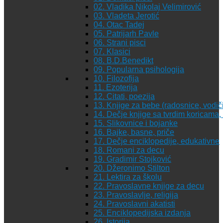
02. Vladika Nikolaj Velimirović
03. Vladeta Jerotić
04. Otac Tadej
05. Patrijarh Pavle
06. Strani pisci
07. Klasici
08. B.D.Benedikt
09. Popularna psihologija
10. Filozofija
11. Ezoterija
12. Citati, poezija
13. Knjige za bebe (radosnice, vodiči
14. Dečje knjige sa tvrdim koricama
15. Slikovnice i bojanke
16. Bajke, basne, priče
17. Dečje enciklopedije, edukativne
18. Romani za decu
19. Gradimir Stojković
20. Džeronimo Stilton
21. Lektira za školu
22. Pravoslavne knjige za decu
23. Pravoslavlje, religija
24. Pravoslavni akatisti
25. Enciklopedijska izdanja
26. Istorija