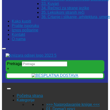
33. Kuvari
34. Rečnici za strane jezike
35. Leksikoni stranih reči
36. Crtanje i slikanje, arhitektura, umet
Kako kupiti
Pratite isporuku
Iznos poštarine
Kontakt
O nama
Pretraga
×
Početna strana
Kategorije
>>> Najprodavanije knjige <<<
01. Domaći pisci