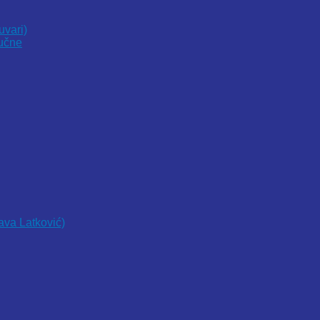
uvari)
vučne
lava Latković)