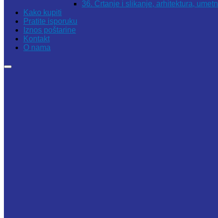
36. Crtanje i slikanje, arhitektura, umet
Kako kupiti
Pratite isporuku
Iznos poštarine
Kontakt
O nama