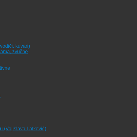
vodiči, kuvari)
icama, zvučne
tivne
u
ju (Vojislava Latković)