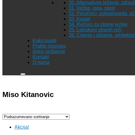
30. Alternativno lečenje, zdravl
31. Vežbe, joga, sport
32. Priručnici, poljoprivreda, p
33. Kuvari
34. Rečnici za strane jezike
35. Leksikoni stranih reči
36. Crtanje i slikanje, arhitekt
Kako kupiti
Pratite isporuku
Iznos poštarine
Kontakt
O nama
Miso Kitanovic
Akcija!