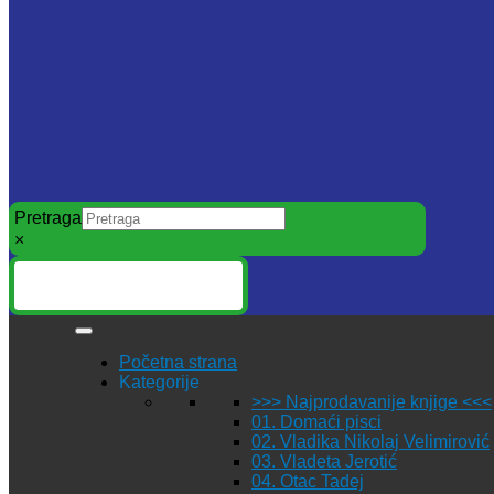
Pretraga
×
Početna strana
Kategorije
>>> Najprodavanije knjige <<<
01. Domaći pisci
02. Vladika Nikolaj Velimirović
03. Vladeta Jerotić
04. Otac Tadej