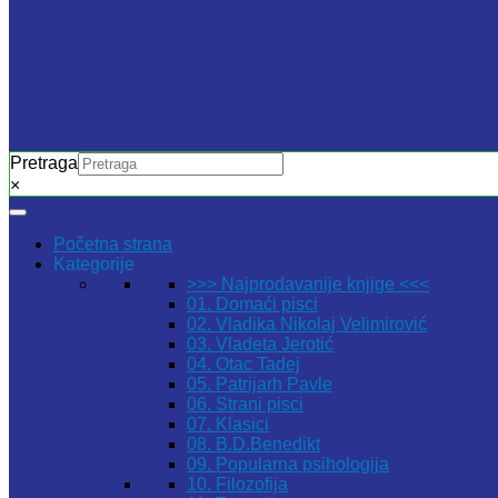
Pretraga
×
Početna strana
Kategorije
>>> Najprodavanije knjige <<<
01. Domaći pisci
02. Vladika Nikolaj Velimirović
03. Vladeta Jerotić
04. Otac Tadej
05. Patrijarh Pavle
06. Strani pisci
07. Klasici
08. B.D.Benedikt
09. Popularna psihologija
10. Filozofija