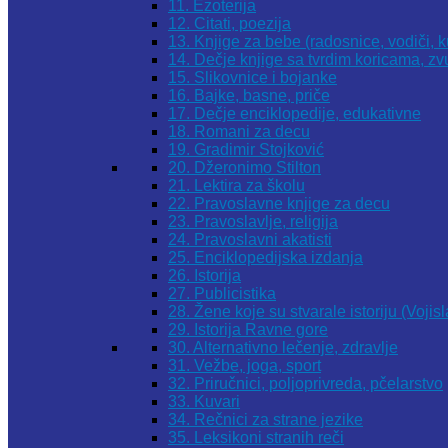
11. Ezoterija
12. Citati, poezija
13. Knjige za bebe (radosnice, vodiči, k
14. Dečje knjige sa tvrdim koricama, z
15. Slikovnice i bojanke
16. Bajke, basne, priče
17. Dečje enciklopedije, edukativne
18. Romani za decu
19. Gradimir Stojković
20. Džeronimo Stilton
21. Lektira za školu
22. Pravoslavne knjige za decu
23. Pravoslavlje, religija
24. Pravoslavni akatisti
25. Enciklopedijska izdanja
26. Istorija
27. Publicistika
28. Žene koje su stvarale istoriju (Vojis
29. Istorija Ravne gore
30. Alternativno lečenje, zdravlje
31. Vežbe, joga, sport
32. Priručnici, poljoprivreda, pčelarstvo
33. Kuvari
34. Rečnici za strane jezike
35. Leksikoni stranih reči