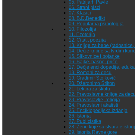
05. Patrijarh Pavle
06. Strani pisci
07. Klasici
08. B.D.Benedikt
09. Popularna psihologija
10. Filozofija
11. Ezoterija
12. Citati, poezija
13. Knjige za bebe (radosnice, 
14. Dečje knjige sa tvrdim kor
15. Slikovnice i bojanke
16. Bajke, basne, priče
17. Dečje enciklopedije, eduka
18. Romani za decu
19. Gradimir Stojković
20. Džeronimo Stilton
21. Lektira za školu
22. Pravoslavne knjige za dec
23. Pravoslavlje, religija
24. Pravoslavni akatisti
25. Enciklopedijska izdanja
26. Istorija
27. Publicistika
28. Žene koje su stvarale istori
29. Istorija Ravne gore