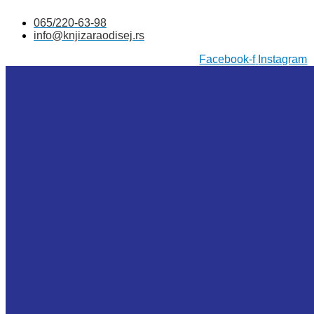
Skočite
065/220-63-98
na
info@knjizaraodisej.rs
sadržaj
Facebook-f
Instagram