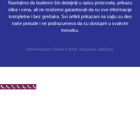
Nastojimo da budemo što detaljniji u opisu proizvoda, prikazu
slika i cena, ali ne možemo garantovati da su sve informacije
kompletne i bez grešaka. Svi artikli prikazani na sajtu su deo
naše ponude i ne podrazumeva da su dostupni u svakom
trenutku.
Online knjižara Odisej © 2026. Sva prava zadržana.
Call Now Button