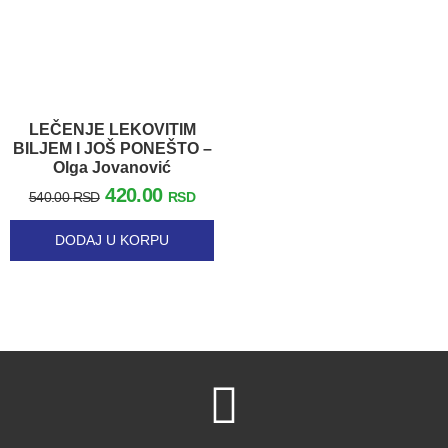
LEČENJE LEKOVITIM
BILJEM I JOŠ PONEŠTO –
Olga Jovanović
420.00
540.00
RSD
RSD
DODAJ U KORPU