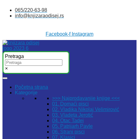
Skočite
065/220-63-98
na
info@knjizaraodisej.rs
sadržaj
Facebook-f
Instagram
Pretraga
×
Početna strana
Kategorije
>>> Najprodavanije knjige <<<
01. Domaći pisci
02. Vladika Nikolaj Velimirović
03. Vladeta Jerotić
04. Otac Tadej
05. Patrijarh Pavle
06. Strani pisci
07. Klasici