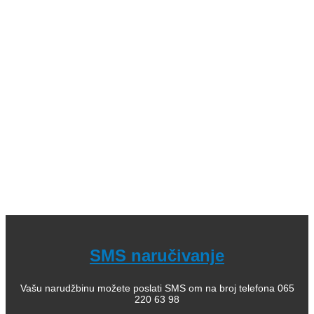
knjige (bajke i priče); 04. Decje knjige sa tvrdim koricama,
zvučne; 05. Dečje enciklopedije, edukativne; 06.
Slikovnice i bojanke; 07. Romani za decu, lektira; 08.
Leksikoni stranih reči; 09. Enciklopedijska izdanja; 10.
Rečnici za strane jezike; 11. Istorija; 12. Filozofija; 13.
Citati, poezija; 14. Popularna psihologija; 15. Medicinska
literatura; 16. Alternativno lečenje, zdravlje; 17. Knjige za
bebe; 18. Kuvari; 19. Priručnici; 20. Pravoslavlje, religija;
21. Pravoslavne knjige za decu; 22. Istorija Ravne gore
Kako kupiti i poručiti knjige
O nama
knjizaraodisej.rs
Pogledajte i našu stranicu online knjižara Odisej Valjevo
na Facebook strani.
SMS naručivanje
Vašu narudžbinu možete poslati SMS om na broj telefona 065
220 63 98