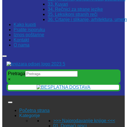
33. Kuvari
34. Rečnici za strane jezike
35. Leksikoni stranih reči
36. Crtanje i slikanje, arhitektura, umet
Kako kupiti
Pratite isporuku
Iznos poštarine
Kontakt
O nama
Pretraga
×
Početna strana
Kategorije
>>> Najprodavanije knjige <<<
01. Domaći pisci