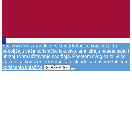
Sajt
www.knjizaraodisej.rs
koristi kolačiće koji služe da
poboljšaju vaše korisničko iskustvo, analiziraju posete sajtu i
ubrzaju vam učitavanje sadržaja. Posetom ovog sajta, vi se
slažete sa korišćenjem kolačiča u skladu sa našom
Politkom
korišćenja kolačiča
.
SLAŽEM SE