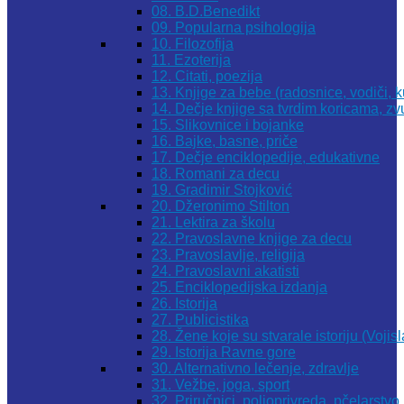
08. B.D.Benedikt
09. Popularna psihologija
10. Filozofija
11. Ezoterija
12. Citati, poezija
13. Knjige za bebe (radosnice, vodiči, k
14. Dečje knjige sa tvrdim koricama, z
15. Slikovnice i bojanke
16. Bajke, basne, priče
17. Dečje enciklopedije, edukativne
18. Romani za decu
19. Gradimir Stojković
20. Džeronimo Stilton
21. Lektira za školu
22. Pravoslavne knjige za decu
23. Pravoslavlje, religija
24. Pravoslavni akatisti
25. Enciklopedijska izdanja
26. Istorija
27. Publicistika
28. Žene koje su stvarale istoriju (Vojis
29. Istorija Ravne gore
30. Alternativno lečenje, zdravlje
31. Vežbe, joga, sport
32. Priručnici, poljoprivreda, pčelarstvo