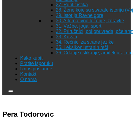
27. Publicistika
28. Žene koje su stvarale istoriju (Vo
29. Istorija Ravne gore
30. Alternativno lečenje, zdravlje
31. Vežbe, joga, sport
32. Priručnici, poljoprivreda, pčelars
33. Kuvari
34. Rečnici za strane jezike
35. Leksikoni stranih reči
36. Crtanje i slikanje, arhitektura, u
Kako kupiti
Pratite isporuku
Iznos poštarine
Kontakt
O nama
Pera Todorovic