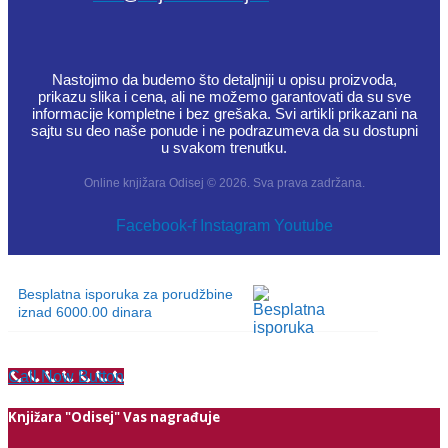
Nastojimo da budemo što detaljniji u opisu proizvoda,
prikazu slika i cena, ali ne možemo garantovati da su sve
informacije kompletne i bez grešaka. Svi artikli prikazani na
sajtu su deo naše ponude i ne podrazumeva da su dostupni
u svakom trenutku.
Online knjižara Odisej © 2026. Sva prava zadržana.
Facebook-f
Instagram
Youtube
Besplatna isporuka za porudžbine
iznad 6000.00 dinara
Call Now Button
Knjižara "Odisej" Vas nagrađuje