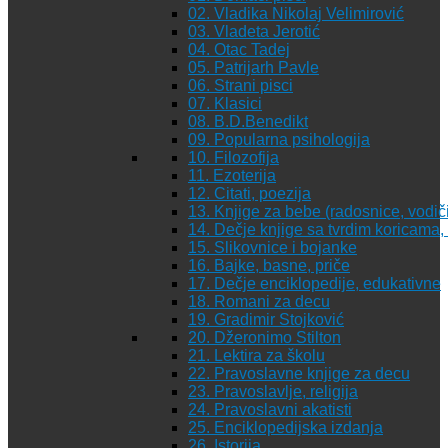
02. Vladika Nikolaj Velimirović
03. Vladeta Jerotić
04. Otac Tadej
05. Patrijarh Pavle
06. Strani pisci
07. Klasici
08. B.D.Benedikt
09. Popularna psihologija
10. Filozofija
11. Ezoterija
12. Citati, poezija
13. Knjige za bebe (radosnice, vodiči
14. Dečje knjige sa tvrdim koricama
15. Slikovnice i bojanke
16. Bajke, basne, priče
17. Dečje enciklopedije, edukativne
18. Romani za decu
19. Gradimir Stojković
20. Džeronimo Stilton
21. Lektira za školu
22. Pravoslavne knjige za decu
23. Pravoslavlje, religija
24. Pravoslavni akatisti
25. Enciklopedijska izdanja
26. Istorija