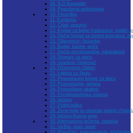
08. B.D.Benedikt
09. Popularna psihologija
10. Filozofija
11. Ezoterija
12. Citati, poezija
13. Knjige za bebe (radosnice, vodiči, k
14. Dečje knjige sa tvrdim koricama, z
15. Slikovnice i bojanke
16. Bajke, basne, priče
17. Dečje enciklopedije, edukativne
18. Romani za decu
19. Gradimir Stojković
20. Džeronimo Stilton
21. Lektira za školu
22. Pravoslavne knjige za decu
23. Pravoslavlje, religija
24. Pravoslavni akatisti
25. Enciklopedijska izdanja
26. Istorija
27. Publicistika
28. Žene koje su stvarale istoriju (Vojis
29. Istorija Ravne gore
30. Alternativno lečenje, zdravlje
31. Vežbe, joga, sport
32. Priručnici, poljoprivreda, pčelarstvo