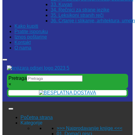
33. Kuvari
34. Rečnici za strane jezike
35. Leksikoni stranih reči
36. Crtanje i slikanje, arhitektura, umet
Kako kupiti
Pratite isporuku
Iznos poštarine
Kontakt
O nama
Pretraga
×
Početna strana
Kategorije
>>> Najprodavanije knjige <<<
01. Domaći pisci