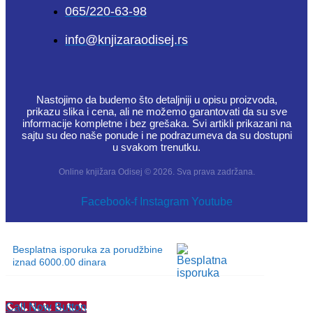
065/220-63-98
info@knjizaraodisej.rs
Nastojimo da budemo što detaljniji u opisu proizvoda,
prikazu slika i cena, ali ne možemo garantovati da su sve
informacije kompletne i bez grešaka. Svi artikli prikazani na
sajtu su deo naše ponude i ne podrazumeva da su dostupni
u svakom trenutku.
Online knjižara Odisej © 2026. Sva prava zadržana.
Facebook-f
Instagram
Youtube
Besplatna isporuka za porudžbine
iznad 6000.00 dinara
Call Now Button