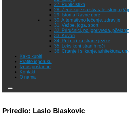
27. Publicistika
28. Žene koje su stvarale istoriju (Vo
29. Istorija Ravne gore
30. Alternativno lečenje, zdravlje
31. Vežbe, joga, sport
32. Priručnici, poljoprivreda, pčelars
33. Kuvari
34. Rečnici za strane jezike
35. Leksikoni stranih reči
36. Crtanje i slikanje, arhitektura, u
Kako kupiti
Pratite isporuku
Iznos poštarine
Kontakt
O nama
Priredio: Laslo Blaskovic