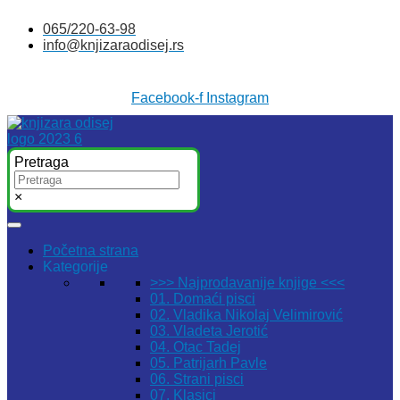
Skočite
065/220-63-98
na
info@knjizaraodisej.rs
sadržaj
Facebook-f
Instagram
Pretraga
×
Početna strana
Kategorije
>>> Najprodavanije knjige <<<
01. Domaći pisci
02. Vladika Nikolaj Velimirović
03. Vladeta Jerotić
04. Otac Tadej
05. Patrijarh Pavle
06. Strani pisci
07. Klasici