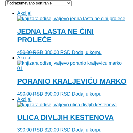
Akcija!
JEDNA LASTA NE ČINI
PROLEĆE
Originalna
Trenutna
450.00
RSD
380.00
RSD
Dodaj u korpu
cena
cena
Akcija!
je
je:
bila:
380.00 RSD.
450.00 RSD.
PORANIO KRALJEVIĆU MARKO
Originalna
Trenutna
490.00
RSD
390.00
RSD
Dodaj u korpu
cena
cena
Akcija!
je
je:
bila:
390.00 RSD.
490.00 RSD.
ULICA DIVLJIH KESTENOVA
Originalna
Trenutna
390.00
RSD
320.00
RSD
Dodaj u korpu