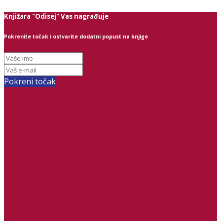
Knjižara "Odisej" Vas nagrađuje
Pokrenite točak i ostvarite dodatni popust na knjige
Pokreni točak