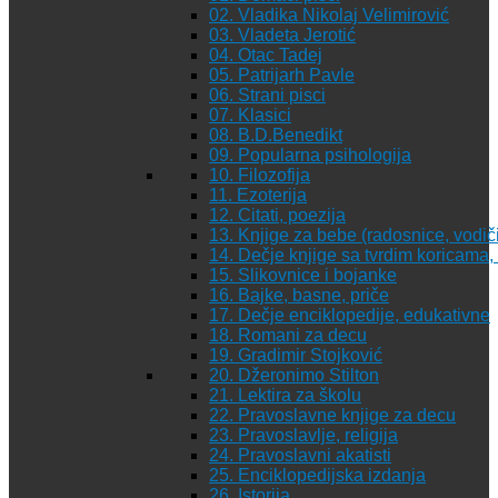
02. Vladika Nikolaj Velimirović
03. Vladeta Jerotić
04. Otac Tadej
05. Patrijarh Pavle
06. Strani pisci
07. Klasici
08. B.D.Benedikt
09. Popularna psihologija
10. Filozofija
11. Ezoterija
12. Citati, poezija
13. Knjige za bebe (radosnice, vodiči
14. Dečje knjige sa tvrdim koricama
15. Slikovnice i bojanke
16. Bajke, basne, priče
17. Dečje enciklopedije, edukativne
18. Romani za decu
19. Gradimir Stojković
20. Džeronimo Stilton
21. Lektira za školu
22. Pravoslavne knjige za decu
23. Pravoslavlje, religija
24. Pravoslavni akatisti
25. Enciklopedijska izdanja
26. Istorija