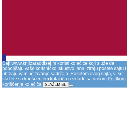
Sajt
www.knjizaraodisej.rs
koristi kolačiće koji služe da
poboljšaju vaše korisničko iskustvo, analiziraju posete sajtu i
ubrzaju vam učitavanje sadržaja. Posetom ovog sajta, vi se
slažete sa korišćenjem kolačiča u skladu sa našom
Politkom
korišćenja kolačiča
.
SLAŽEM SE