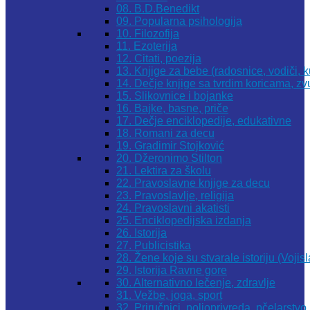
08. B.D.Benedikt
09. Popularna psihologija
10. Filozofija
11. Ezoterija
12. Citati, poezija
13. Knjige za bebe (radosnice, vodiči, k
14. Dečje knjige sa tvrdim koricama, z
15. Slikovnice i bojanke
16. Bajke, basne, priče
17. Dečje enciklopedije, edukativne
18. Romani za decu
19. Gradimir Stojković
20. Džeronimo Stilton
21. Lektira za školu
22. Pravoslavne knjige za decu
23. Pravoslavlje, religija
24. Pravoslavni akatisti
25. Enciklopedijska izdanja
26. Istorija
27. Publicistika
28. Žene koje su stvarale istoriju (Vojis
29. Istorija Ravne gore
30. Alternativno lečenje, zdravlje
31. Vežbe, joga, sport
32. Priručnici, poljoprivreda, pčelarstvo