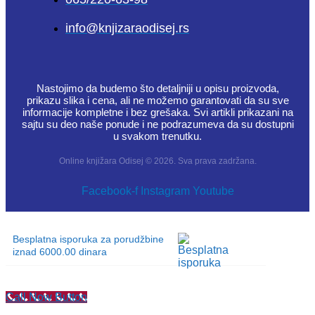
info@knjizaraodisej.rs
Nastojimo da budemo što detaljniji u opisu proizvoda,
prikazu slika i cena, ali ne možemo garantovati da su sve
informacije kompletne i bez grešaka. Svi artikli prikazani na
sajtu su deo naše ponude i ne podrazumeva da su dostupni
u svakom trenutku.
Online knjižara Odisej © 2026. Sva prava zadržana.
Facebook-f
Instagram
Youtube
Besplatna isporuka za porudžbine
iznad 6000.00 dinara
Call Now Button