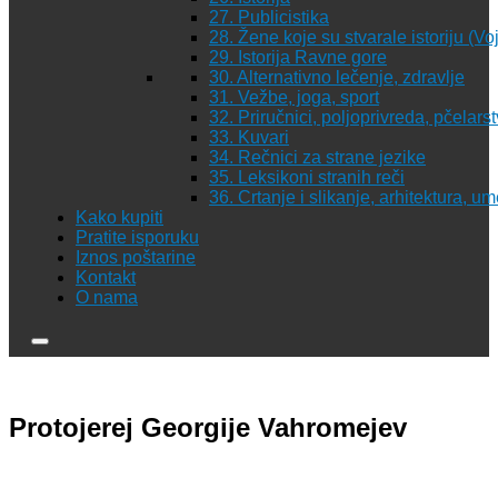
27. Publicistika
28. Žene koje su stvarale istoriju (Vo
29. Istorija Ravne gore
30. Alternativno lečenje, zdravlje
31. Vežbe, joga, sport
32. Priručnici, poljoprivreda, pčelars
33. Kuvari
34. Rečnici za strane jezike
35. Leksikoni stranih reči
36. Crtanje i slikanje, arhitektura, u
Kako kupiti
Pratite isporuku
Iznos poštarine
Kontakt
O nama
Protojerej Georgije Vahromejev