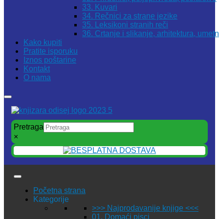
33. Kuvari
34. Rečnici za strane jezike
35. Leksikoni stranih reči
36. Crtanje i slikanje, arhitektura, umet
Kako kupiti
Pratite isporuku
Iznos poštarine
Kontakt
O nama
Pretraga
×
Početna strana
Kategorije
>>> Najprodavanije knjige <<<
01. Domaći pisci