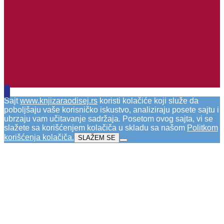
Sajt
www.knjizaraodisej.rs
koristi kolačiće koji služe da
poboljšaju vaše korisničko iskustvo, analiziraju posete sajtu i
ubrzaju vam učitavanje sadržaja. Posetom ovog sajta, vi se
slažete sa korišćenjem kolačiča u skladu sa našom
Politkom
korišćenja kolačiča
.
SLAŽEM SE