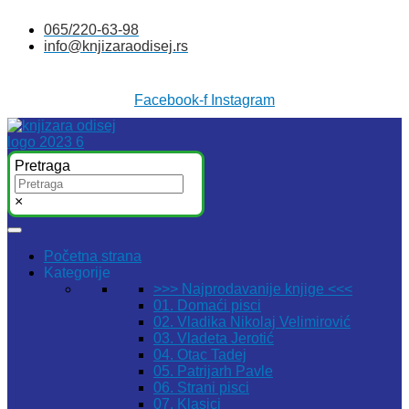
Skočite
065/220-63-98
na
info@knjizaraodisej.rs
sadržaj
Facebook-f
Instagram
Pretraga
×
Početna strana
Kategorije
>>> Najprodavanije knjige <<<
01. Domaći pisci
02. Vladika Nikolaj Velimirović
03. Vladeta Jerotić
04. Otac Tadej
05. Patrijarh Pavle
06. Strani pisci
07. Klasici