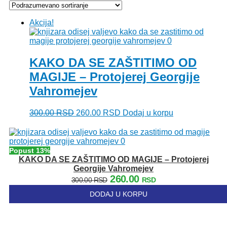
Akcija!
KAKO DA SE ZAŠTITIMO OD
MAGIJE – Protojerej Georgije
Vahromejev
Originalna
Trenutna
300.00
RSD
260.00
RSD
Dodaj u korpu
cena
cena
je
je:
bila:
260.00 RSD.
300.00 RSD.
Popust 13%
KAKO DA SE ZAŠTITIMO OD MAGIJE – Protojerej
Georgije Vahromejev
Originalna
Trenutna
260.00
300.00
RSD
RSD
cena
cena
DODAJ U KORPU
je
je:
bila:
260.00 RSD.
300.00 RSD.