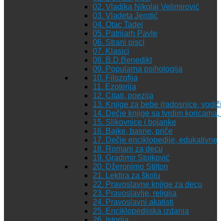
02. Vladika Nikolaj Velimirović
03. Vladeta Jerotić
04. Otac Tadej
05. Patrijarh Pavle
06. Strani pisci
07. Klasici
08. B.D.Benedikt
09. Popularna psihologija
10. Filozofija
11. Ezoterija
12. Citati, poezija
13. Knjige za bebe (radosnice, vodiči
14. Dečje knjige sa tvrdim koricama
15. Slikovnice i bojanke
16. Bajke, basne, priče
17. Dečje enciklopedije, edukativne
18. Romani za decu
19. Gradimir Stojković
20. Džeronimo Stilton
21. Lektira za školu
22. Pravoslavne knjige za decu
23. Pravoslavlje, religija
24. Pravoslavni akatisti
25. Enciklopedijska izdanja
26. Istorija