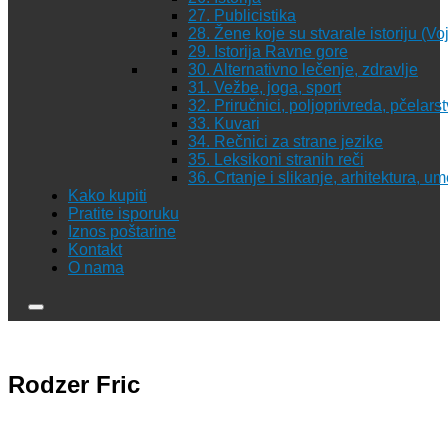
27. Publicistika
28. Žene koje su stvarale istoriju (Vo
29. Istorija Ravne gore
30. Alternativno lečenje, zdravlje
31. Vežbe, joga, sport
32. Priručnici, poljoprivreda, pčelars
33. Kuvari
34. Rečnici za strane jezike
35. Leksikoni stranih reči
36. Crtanje i slikanje, arhitektura, u
Kako kupiti
Pratite isporuku
Iznos poštarine
Kontakt
O nama
Rodzer Fric