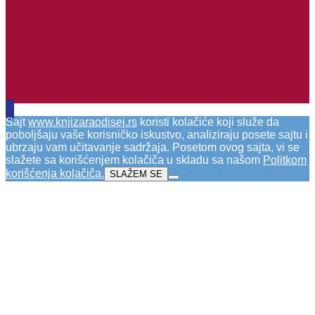
Sajt
www.knjizaraodisej.rs
koristi kolačiće koji služe da
poboljšaju vaše korisničko iskustvo, analiziraju posete sajtu i
ubrzaju vam učitavanje sadržaja. Posetom ovog sajta, vi se
slažete sa korišćenjem kolačiča u skladu sa našom
Politkom
korišćenja kolačiča
.
SLAŽEM SE