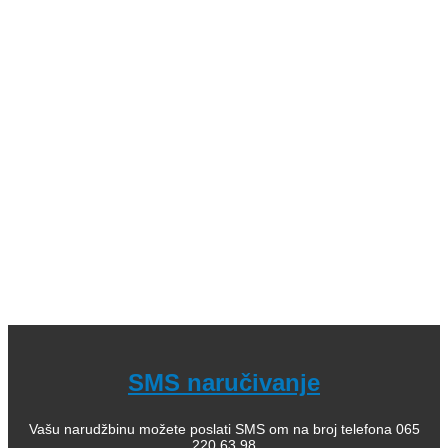
Kategorije: 01. Domaći pisci; 02. Strani pisci; 03. Decije
knjige (bajke i priče); 04. Decje knjige sa tvrdim koricama,
zvučne; 05. Dečje enciklopedije, edukativne; 06.
Slikovnice i bojanke; 07. Romani za decu, lektira; 08.
Leksikoni stranih reči; 09. Enciklopedijska izdanja; 10.
Rečnici za strane jezike; 11. Istorija; 12. Filozofija; 13.
Citati, poezija; 14. Popularna psihologija; 15. Medicinska
literatura; 16. Alternativno lečenje, zdravlje; 17. Knjige za
bebe; 18. Kuvari; 19. Priručnici; 20. Pravoslavlje, religija;
21. Pravoslavne knjige za decu; 22. Istorija Ravne gore
Kako kupiti i poručiti knjige
O nama
knjizaraodisej.rs
Pogledajte i našu stranicu online knjižara Odisej Valjevo
na Facebook strani.
SMS naručivanje
Vašu narudžbinu možete poslati SMS om na broj telefona 065
220 63 98