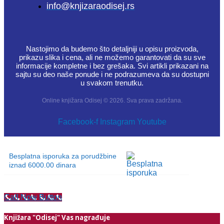
info@knjizaraodisej.rs
Nastojimo da budemo što detaljniji u opisu proizvoda,
prikazu slika i cena, ali ne možemo garantovati da su sve
informacije kompletne i bez grešaka. Svi artikli prikazani na
sajtu su deo naše ponude i ne podrazumeva da su dostupni
u svakom trenutku.
Online knjižara Odisej © 2026. Sva prava zadržana.
Facebook-f
Instagram
Youtube
Besplatna isporuka za porudžbine
iznad 6000.00 dinara
Call Now Button
Knjižara "Odisej" Vas nagrađuje