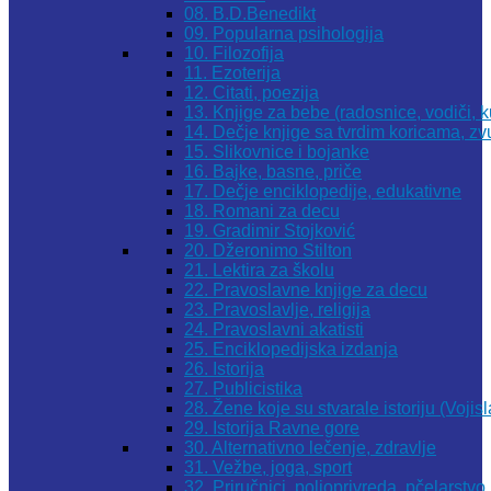
08. B.D.Benedikt
09. Popularna psihologija
10. Filozofija
11. Ezoterija
12. Citati, poezija
13. Knjige za bebe (radosnice, vodiči, k
14. Dečje knjige sa tvrdim koricama, z
15. Slikovnice i bojanke
16. Bajke, basne, priče
17. Dečje enciklopedije, edukativne
18. Romani za decu
19. Gradimir Stojković
20. Džeronimo Stilton
21. Lektira za školu
22. Pravoslavne knjige za decu
23. Pravoslavlje, religija
24. Pravoslavni akatisti
25. Enciklopedijska izdanja
26. Istorija
27. Publicistika
28. Žene koje su stvarale istoriju (Vojis
29. Istorija Ravne gore
30. Alternativno lečenje, zdravlje
31. Vežbe, joga, sport
32. Priručnici, poljoprivreda, pčelarstvo