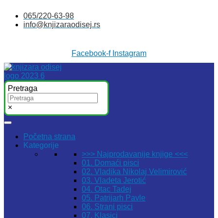
Skočite
065/220-63-98
na
info@knjizaraodisej.rs
sadržaj
Facebook-f
Instagram
Pretraga
×
Početna strana
Kategorije
>>> Najprodavanije knjige <<<
01. Domaći pisci
02. Vladika Nikolaj Velimirović
03. Vladeta Jerotić
04. Otac Tadej
05. Patrijarh Pavle
06. Strani pisci
07. Klasici