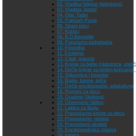
02. Vladika Nikolaj Velimirović
03. Vladeta Jerotić
04. Otac Tadej
05. Patrijarh Pavle
06. Strani pisci
07. Klasici
08. B.D.Benedikt
09. Popularna psihologija
10. Filozofija
11. Ezoterija
12. Citati, poezija
13. Knjige za bebe (radosnice, vodiči
14. Dečje knjige sa tvrdim koricama
15. Slikovnice i bojanke
16. Bajke, basne, priče
17. Dečje enciklopedije, edukativne
18. Romani za decu
19. Gradimir Stojković
20. Džeronimo Stilton
21. Lektira za školu
22. Pravoslavne knjige za decu
23. Pravoslavlje, religija
24. Pravoslavni akatisti
25. Enciklopedijska izdanja
26. Istorija