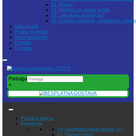
33. Kuvari
34. Rečnici za strane jezike
35. Leksikoni stranih reči
36. Crtanje i slikanje, arhitektura, umet
Kako kupiti
Pratite isporuku
Iznos poštarine
Kontakt
O nama
Pretraga
×
Početna strana
Kategorije
>>> Najprodavanije knjige <<<
01. Domaći pisci