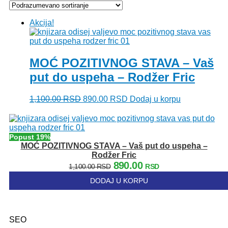
Akcija!
MOĆ POZITIVNOG STAVA – Vaš
put do uspeha – Rodžer Fric
Originalna
Trenutna
1,100.00
RSD
890.00
RSD
Dodaj u korpu
cena
cena
je
je:
bila:
890.00 RSD.
1,100.00 RSD.
Popust 19%
MOĆ POZITIVNOG STAVA – Vaš put do uspeha –
Rodžer Fric
Originalna
Trenutna
890.00
1,100.00
RSD
RSD
cena
cena
DODAJ U KORPU
je
je:
bila:
890.00 RSD.
1,100.00 RSD.
SEO