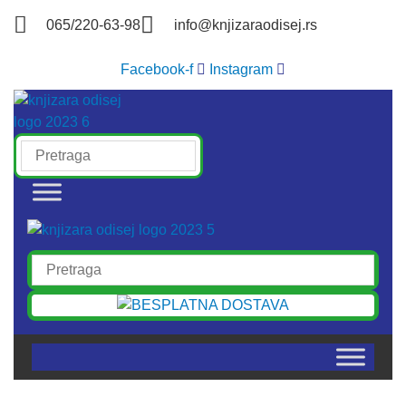
Skočite
065/220-63-98
info@knjizaraodisej.rs
na
sadržaj
Facebook-f
Instagram