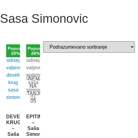
Sasa Simonovic
Popust
Popust
20%
26%
DEVETI
EPITIMIJA
KRUG
–
–
Saša
Saša
Simonović