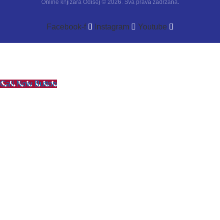
Online knjižara Odisej © 2026. Sva prava zadržana.
Facebook-f
Instagram
Youtube
Call Now Button