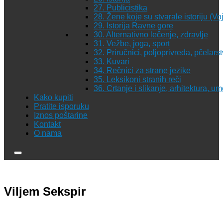
27. Publicistika
28. Žene koje su stvarale istoriju (Vo
29. Istorija Ravne gore
30. Alternativno lečenje, zdravlje
31. Vežbe, joga, sport
32. Priručnici, poljoprivreda, pčelars
33. Kuvari
34. Rečnici za strane jezike
35. Leksikoni stranih reči
36. Crtanje i slikanje, arhitektura, u
Kako kupiti
Pratite isporuku
Iznos poštarine
Kontakt
O nama
Viljem Sekspir