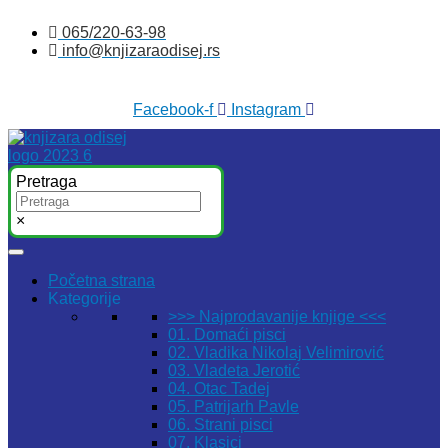
Skočite
065/220-63-98
na
info@knjizaraodisej.rs
sadržaj
Facebook-f
Instagram
Pretraga
×
Početna strana
Kategorije
>>> Najprodavanije knjige <<<
01. Domaći pisci
02. Vladika Nikolaj Velimirović
03. Vladeta Jerotić
04. Otac Tadej
05. Patrijarh Pavle
06. Strani pisci
07. Klasici