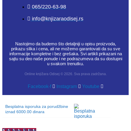
065/220-63-98
info@knjizaraodisej.rs
Nastojimo da budemo što detaljniji u opisu proizvoda,
prikazu slika i cena, ali ne možemo garantovati da su sve
informacije kompletne i bez grešaka. Svi artikli prikazani na
sajtu su deo naše ponude i ne podrazumeva da su dostupni
u svakom trenutku.
Online knjižara Odisej © 2026. Sva prava zadržana.
Facebook-f
Instagram
Youtube
Besplatna isporuka za porudžbine
iznad 6000.00 dinara
Call Now Button