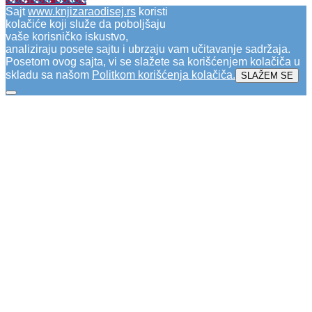
Sajt
www.knjizaraodisej.rs
koristi
kolačiće koji služe da poboljšaju
vaše korisničko iskustvo,
analiziraju posete sajtu i ubrzaju vam učitavanje sadržaja.
Posetom ovog sajta, vi se slažete sa korišćenjem kolačiča u
skladu sa našom
Politkom korišćenja kolačiča
.
SLAŽEM SE