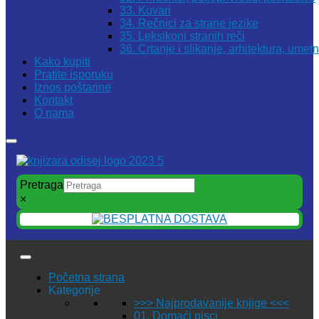
33. Kuvari
34. Rečnici za strane jezike
35. Leksikoni stranih reči
36. Crtanje i slikanje, arhitektura, umet
Kako kupiti
Pratite isporuku
Iznos poštarine
Kontakt
O nama
Pretraga
×
Početna strana
Kategorije
>>> Najprodavanije knjige <<<
01. Domaći pisci