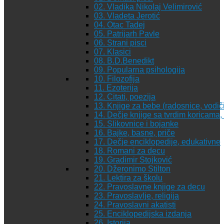
02. Vladika Nikolaj Velimirović
03. Vladeta Jerotić
04. Otac Tadej
05. Patrijarh Pavle
06. Strani pisci
07. Klasici
08. B.D.Benedikt
09. Popularna psihologija
10. Filozofija
11. Ezoterija
12. Citati, poezija
13. Knjige za bebe (radosnice, vodiči
14. Dečje knjige sa tvrdim koricama
15. Slikovnice i bojanke
16. Bajke, basne, priče
17. Dečje enciklopedije, edukativne
18. Romani za decu
19. Gradimir Stojković
20. Džeronimo Stilton
21. Lektira za školu
22. Pravoslavne knjige za decu
23. Pravoslavlje, religija
24. Pravoslavni akatisti
25. Enciklopedijska izdanja
26. Istorija