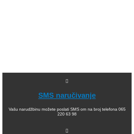
Leksikoni stranih reči; 09. Enciklopedijska izdanja; 10.
Rečnici za strane jezike; 11. Istorija; 12. Filozofija; 13.
Citati, poezija; 14. Popularna psihologija; 15. Medicinska
literatura; 16. Alternativno lečenje, zdravlje; 17. Knjige za
bebe; 18. Kuvari; 19. Priručnici; 20. Pravoslavlje, religija;
21. Pravoslavne knjige za decu; 22. Istorija Ravne gore
Kako kupiti i poručiti knjige
O nama
knjizaraodisej.rs
Pogledajte i našu stranicu online knjižara Odisej Valjevo
na Facebook strani.
SMS naručivanje
Vašu narudžbinu možete poslati SMS om na broj telefona 065
220 63 98