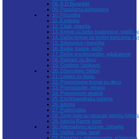
08. B.D.Benedikt
09. Popularna psihologija
10. Filozofija
11. Ezoterija
12. Citati, poezija
13. Knjige za bebe (radosnice, vodiči, k
14. Dečje knjige sa tvrdim koricama, z
15. Slikovnice i bojanke
16. Bajke, basne, priče
17. Dečje enciklopedije, edukativne
18. Romani za decu
19. Gradimir Stojković
20. Džeronimo Stilton
21. Lektira za školu
22. Pravoslavne knjige za decu
23. Pravoslavlje, religija
24. Pravoslavni akatisti
25. Enciklopedijska izdanja
26. Istorija
27. Publicistika
28. Žene koje su stvarale istoriju (Vojis
29. Istorija Ravne gore
30. Alternativno lečenje, zdravlje
31. Vežbe, joga, sport
32. Priručnici, poljoprivreda, pčelarstvo