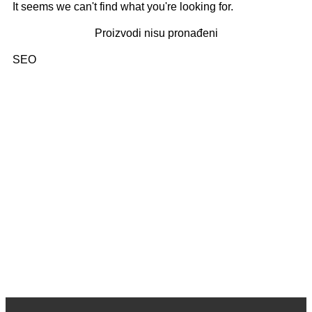
It seems we can't find what you're looking for.
Proizvodi nisu pronađeni
SEO
Kategorije: 01. Domaći pisci; 02. Strani pisci; 03. Decije
knjige (bajke i priče); 04. Decje knjige sa tvrdim koricama,
zvučne; 05. Dečje enciklopedije, edukativne; 06.
Slikovnice i bojanke; 07. Romani za decu, lektira; 08.
Leksikoni stranih reči; 09. Enciklopedijska izdanja; 10.
Rečnici za strane jezike; 11. Istorija; 12. Filozofija; 13.
Citati, poezija; 14. Popularna psihologija; 15. Medicinska
literatura; 16. Alternativno lečenje, zdravlje; 17. Knjige za
bebe; 18. Kuvari; 19. Priručnici; 20. Pravoslavlje, religija;
21. Pravoslavne knjige za decu; 22. Istorija Ravne gore
Kako kupiti i poručiti knjige
O nama
knjizaraodisej.rs
Pogledajte i našu stranicu online knjižara Odisej Valjevo
na Facebook strani.