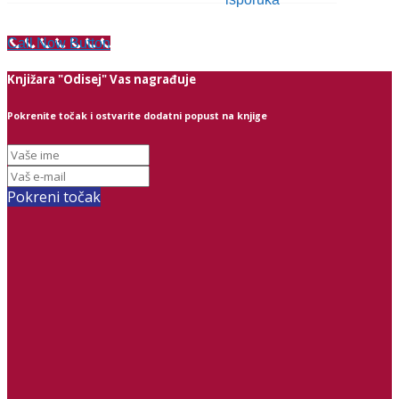
Call Now Button
Knjižara "Odisej" Vas nagrađuje
Pokrenite točak i ostvarite dodatni popust na knjige
Pokreni točak