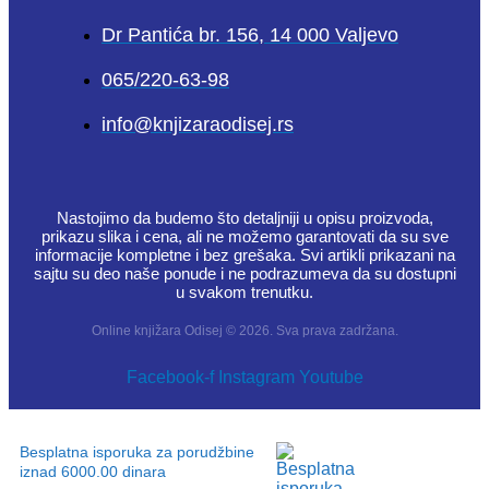
Dr Pantića br. 156, 14 000 Valjevo
065/220-63-98
info@knjizaraodisej.rs
Nastojimo da budemo što detaljniji u opisu proizvoda,
prikazu slika i cena, ali ne možemo garantovati da su sve
informacije kompletne i bez grešaka. Svi artikli prikazani na
sajtu su deo naše ponude i ne podrazumeva da su dostupni
u svakom trenutku.
Online knjižara Odisej © 2026. Sva prava zadržana.
Facebook-f
Instagram
Youtube
Besplatna isporuka za porudžbine
iznad 6000.00 dinara