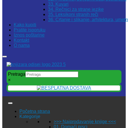
33. Kuvari
34. Rečnici za strane jezike
35. Leksikoni stranih reči
36. Crtanje i slikanje, arhitektura, umet
Kako kupiti
Pratite isporuku
Iznos poštarine
Kontakt
O nama
Pretraga
×
Početna strana
Kategorije
>>> Najprodavanije knjige <<<
01. Domaći pisci