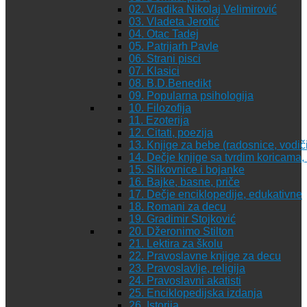
02. Vladika Nikolaj Velimirović
03. Vladeta Jerotić
04. Otac Tadej
05. Patrijarh Pavle
06. Strani pisci
07. Klasici
08. B.D.Benedikt
09. Popularna psihologija
10. Filozofija
11. Ezoterija
12. Citati, poezija
13. Knjige za bebe (radosnice, vodiči
14. Dečje knjige sa tvrdim koricama
15. Slikovnice i bojanke
16. Bajke, basne, priče
17. Dečje enciklopedije, edukativne
18. Romani za decu
19. Gradimir Stojković
20. Džeronimo Stilton
21. Lektira za školu
22. Pravoslavne knjige za decu
23. Pravoslavlje, religija
24. Pravoslavni akatisti
25. Enciklopedijska izdanja
26. Istorija