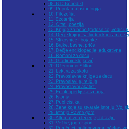
08. B.D.Benedikt
09. Popularna psihologija
10. Filozofija
11. Ezoterija
12. Citati, poezija
13. Knjige za bebe (radosnice, vodiči, k
14. Dečje knjige sa tvrdim koricama, z
15. Slikovnice i bojanke
16. Bajke, basne, priče
17. Dečje enciklopedije, edukativne
18. Romani za decu
19. Gradimir Stojković
20. Džeronimo Stilton
21. Lektira za školu
22. Pravoslavne knjige za decu
23. Pravoslavlje, religija
24. Pravoslavni akatisti
25. Enciklopedijska izdanja
26. Istorija
27. Publicistika
28. Žene koje su stvarale istoriju (Vojis
29. Istorija Ravne gore
30. Alternativno lečenje, zdravlje
31. Vežbe, joga, sport
32. Priručnici, poljoprivreda, pčelarstvo