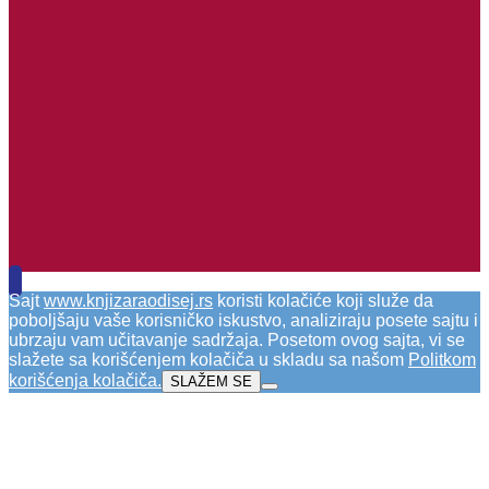
Sajt
www.knjizaraodisej.rs
koristi kolačiće koji služe da
poboljšaju vaše korisničko iskustvo, analiziraju posete sajtu i
ubrzaju vam učitavanje sadržaja. Posetom ovog sajta, vi se
slažete sa korišćenjem kolačiča u skladu sa našom
Politkom
korišćenja kolačiča
.
SLAŽEM SE