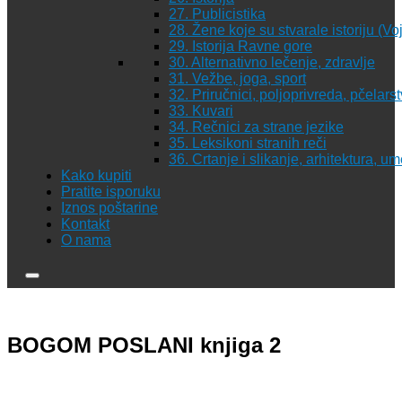
27. Publicistika
28. Žene koje su stvarale istoriju (Vo
29. Istorija Ravne gore
30. Alternativno lečenje, zdravlje
31. Vežbe, joga, sport
32. Priručnici, poljoprivreda, pčelars
33. Kuvari
34. Rečnici za strane jezike
35. Leksikoni stranih reči
36. Crtanje i slikanje, arhitektura, u
Kako kupiti
Pratite isporuku
Iznos poštarine
Kontakt
O nama
BOGOM POSLANI knjiga 2