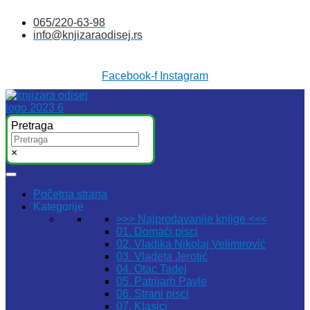
Skočite
065/220-63-98
na
info@knjizaraodisej.rs
sadržaj
Facebook-f
Instagram
Pretraga
×
Početna strana
Kategorije
>>> Najprodavanije knjige <<<
01. Domaći pisci
02. Vladika Nikolaj Velimirović
03. Vladeta Jerotić
04. Otac Tadej
05. Patrijarh Pavle
06. Strani pisci
07. Klasici