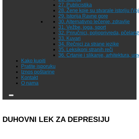
27. Publicistika
28. Žene koje su stvarale istoriju (Vo
29. Istorija Ravne gore
30. Alternativno lečenje, zdravlje
31. Vežbe, joga, sport
32. Priručnici, poljoprivreda, pčelars
33. Kuvari
34. Rečnici za strane jezike
35. Leksikoni stranih reči
36. Crtanje i slikanje, arhitektura, u
Kako kupiti
Pratite isporuku
Iznos poštarine
Kontakt
O nama
DUHOVNI LEK ZA DEPRESIJU