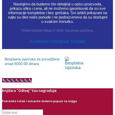
Nastojimo da budemo što detaljniji u opisu proizvoda,
prikazu slika i cena, ali ne možemo garantovati da su sve
informacije kompletne i bez grešaka. Svi artikli prikazani na
sajtu su deo naše ponude i ne podrazumeva da su dostupni
u svakom trenutku.
Online knjižara Odisej © 2026. Sva prava zadržana.
Facebook-f
Instagram
Youtube
Besplatna isporuka za porudžbine
iznad 6000.00 dinara
Call Now Button
Knjižara "Odisej" Vas nagrađuje
Pokrenite točak i ostvarite dodatni popust na knjige