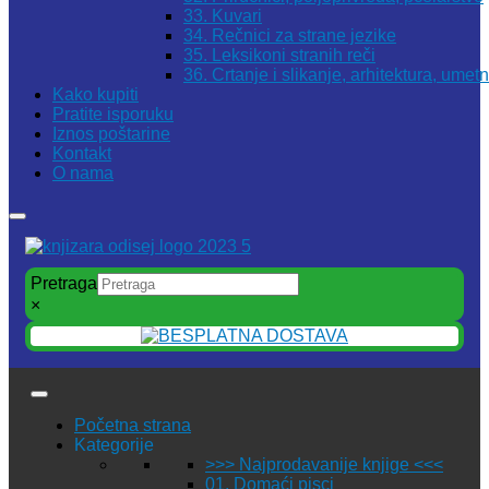
33. Kuvari
34. Rečnici za strane jezike
35. Leksikoni stranih reči
36. Crtanje i slikanje, arhitektura, umet
Kako kupiti
Pratite isporuku
Iznos poštarine
Kontakt
O nama
Pretraga
×
Početna strana
Kategorije
>>> Najprodavanije knjige <<<
01. Domaći pisci