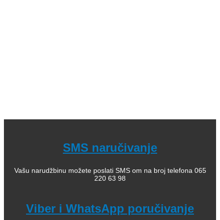
Leksikoni stranih reči; 09. Enciklopedijska izdanja; 10.
Rečnici za strane jezike; 11. Istorija; 12. Filozofija; 13.
Citati, poezija; 14. Popularna psihologija; 15. Medicinska
literatura; 16. Alternativno lečenje, zdravlje; 17. Knjige za
bebe; 18. Kuvari; 19. Priručnici; 20. Pravoslavlje, religija;
21. Pravoslavne knjige za decu; 22. Istorija Ravne gore
Kako kupiti i poručiti knjige
O nama
knjizaraodisej.rs
Pogledajte i našu stranicu online knjižara Odisej Valjevo
na Facebook strani.
SMS naručivanje
Vašu narudžbinu možete poslati SMS om na broj telefona 065
220 63 98
Viber i WhatsApp poručivanje