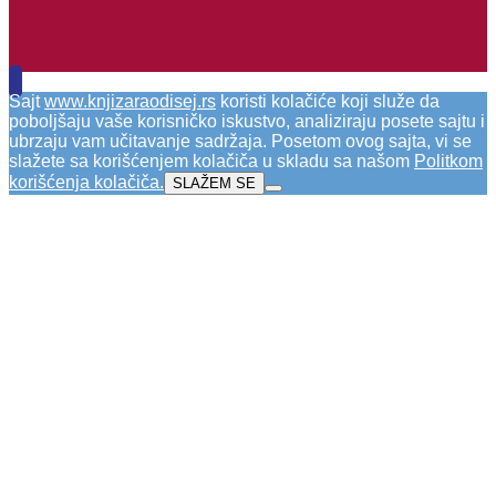
Sajt
www.knjizaraodisej.rs
koristi kolačiće koji služe da
poboljšaju vaše korisničko iskustvo, analiziraju posete sajtu i
ubrzaju vam učitavanje sadržaja. Posetom ovog sajta, vi se
slažete sa korišćenjem kolačiča u skladu sa našom
Politkom
korišćenja kolačiča
.
SLAŽEM SE