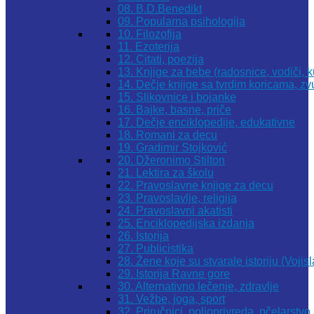
08. B.D.Benedikt
09. Popularna psihologija
10. Filozofija
11. Ezoterija
12. Citati, poezija
13. Knjige za bebe (radosnice, vodiči, k
14. Dečje knjige sa tvrdim koricama, z
15. Slikovnice i bojanke
16. Bajke, basne, priče
17. Dečje enciklopedije, edukativne
18. Romani za decu
19. Gradimir Stojković
20. Džeronimo Stilton
21. Lektira za školu
22. Pravoslavne knjige za decu
23. Pravoslavlje, religija
24. Pravoslavni akatisti
25. Enciklopedijska izdanja
26. Istorija
27. Publicistika
28. Žene koje su stvarale istoriju (Vojis
29. Istorija Ravne gore
30. Alternativno lečenje, zdravlje
31. Vežbe, joga, sport
32. Priručnici, poljoprivreda, pčelarstvo