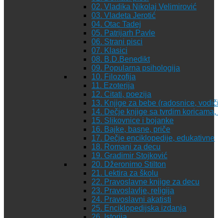
02. Vladika Nikolaj Velimirović
03. Vladeta Jerotić
04. Otac Tadej
05. Patrijarh Pavle
06. Strani pisci
07. Klasici
08. B.D.Benedikt
09. Popularna psihologija
10. Filozofija
11. Ezoterija
12. Citati, poezija
13. Knjige za bebe (radosnice, vodiči
14. Dečje knjige sa tvrdim koricama
15. Slikovnice i bojanke
16. Bajke, basne, priče
17. Dečje enciklopedije, edukativne
18. Romani za decu
19. Gradimir Stojković
20. Džeronimo Stilton
21. Lektira za školu
22. Pravoslavne knjige za decu
23. Pravoslavlje, religija
24. Pravoslavni akatisti
25. Enciklopedijska izdanja
26. Istorija