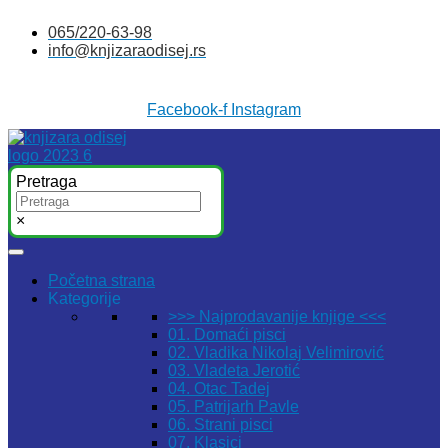
Skočite
065/220-63-98
na
info@knjizaraodisej.rs
sadržaj
Facebook-f
Instagram
Pretraga
×
Početna strana
Kategorije
>>> Najprodavanije knjige <<<
01. Domaći pisci
02. Vladika Nikolaj Velimirović
03. Vladeta Jerotić
04. Otac Tadej
05. Patrijarh Pavle
06. Strani pisci
07. Klasici