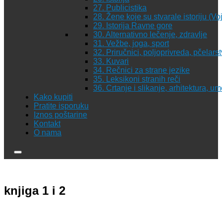
27. Publicistika
28. Žene koje su stvarale istoriju (Vo
29. Istorija Ravne gore
30. Alternativno lečenje, zdravlje
31. Vežbe, joga, sport
32. Priručnici, poljoprivreda, pčelars
33. Kuvari
34. Rečnici za strane jezike
35. Leksikoni stranih reči
36. Crtanje i slikanje, arhitektura, u
Kako kupiti
Pratite isporuku
Iznos poštarine
Kontakt
O nama
knjiga 1 i 2