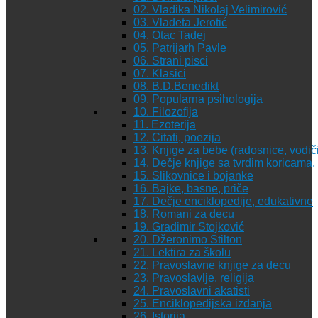
02. Vladika Nikolaj Velimirović
03. Vladeta Jerotić
04. Otac Tadej
05. Patrijarh Pavle
06. Strani pisci
07. Klasici
08. B.D.Benedikt
09. Popularna psihologija
10. Filozofija
11. Ezoterija
12. Citati, poezija
13. Knjige za bebe (radosnice, vodiči
14. Dečje knjige sa tvrdim koricama
15. Slikovnice i bojanke
16. Bajke, basne, priče
17. Dečje enciklopedije, edukativne
18. Romani za decu
19. Gradimir Stojković
20. Džeronimo Stilton
21. Lektira za školu
22. Pravoslavne knjige za decu
23. Pravoslavlje, religija
24. Pravoslavni akatisti
25. Enciklopedijska izdanja
26. Istorija