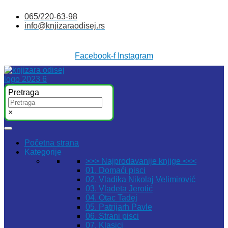
Skočite
065/220-63-98
na
info@knjizaraodisej.rs
sadržaj
Facebook-f
Instagram
Pretraga
×
Početna strana
Kategorije
>>> Najprodavanije knjige <<<
01. Domaći pisci
02. Vladika Nikolaj Velimirović
03. Vladeta Jerotić
04. Otac Tadej
05. Patrijarh Pavle
06. Strani pisci
07. Klasici