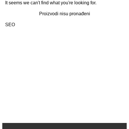
It seems we can't find what you're looking for.
Proizvodi nisu pronađeni
SEO
Kategorije: 01. Domaći pisci; 02. Strani pisci; 03. Decije
knjige (bajke i priče); 04. Decje knjige sa tvrdim koricama,
zvučne; 05. Dečje enciklopedije, edukativne; 06.
Slikovnice i bojanke; 07. Romani za decu, lektira; 08.
Leksikoni stranih reči; 09. Enciklopedijska izdanja; 10.
Rečnici za strane jezike; 11. Istorija; 12. Filozofija; 13.
Citati, poezija; 14. Popularna psihologija; 15. Medicinska
literatura; 16. Alternativno lečenje, zdravlje; 17. Knjige za
bebe; 18. Kuvari; 19. Priručnici; 20. Pravoslavlje, religija;
21. Pravoslavne knjige za decu; 22. Istorija Ravne gore
Kako kupiti i poručiti knjige
O nama
knjizaraodisej.rs
Pogledajte i našu stranicu online knjižara Odisej Valjevo
na Facebook strani.