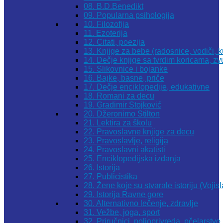
08. B.D.Benedikt
09. Popularna psihologija
10. Filozofija
11. Ezoterija
12. Citati, poezija
13. Knjige za bebe (radosnice, vodiči, k
14. Dečje knjige sa tvrdim koricama, z
15. Slikovnice i bojanke
16. Bajke, basne, priče
17. Dečje enciklopedije, edukativne
18. Romani za decu
19. Gradimir Stojković
20. Džeronimo Stilton
21. Lektira za školu
22. Pravoslavne knjige za decu
23. Pravoslavlje, religija
24. Pravoslavni akatisti
25. Enciklopedijska izdanja
26. Istorija
27. Publicistika
28. Žene koje su stvarale istoriju (Vojis
29. Istorija Ravne gore
30. Alternativno lečenje, zdravlje
31. Vežbe, joga, sport
32. Priručnici, poljoprivreda, pčelarstvo