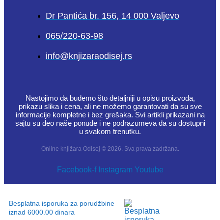
Dr Pantića br. 156, 14 000 Valjevo
065/220-63-98
info@knjizaraodisej.rs
Nastojimo da budemo što detaljniji u opisu proizvoda,
prikazu slika i cena, ali ne možemo garantovati da su sve
informacije kompletne i bez grešaka. Svi artikli prikazani na
sajtu su deo naše ponude i ne podrazumeva da su dostupni
u svakom trenutku.
Online knjižara Odisej © 2026. Sva prava zadržana.
Facebook-f
Instagram
Youtube
Besplatna isporuka za porudžbine
iznad 6000.00 dinara