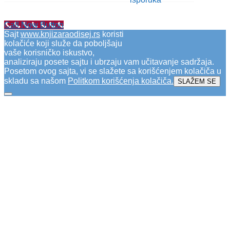
Call Now Button
Sajt
www.knjizaraodisej.rs
koristi
kolačiće koji služe da poboljšaju
vaše korisničko iskustvo,
analiziraju posete sajtu i ubrzaju vam učitavanje sadržaja.
Posetom ovog sajta, vi se slažete sa korišćenjem kolačiča u
skladu sa našom
Politkom korišćenja kolačiča
.
SLAŽEM SE