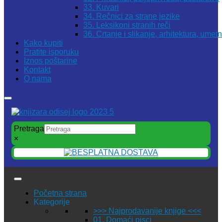
33. Kuvari
34. Rečnici za strane jezike
35. Leksikoni stranih reči
36. Crtanje i slikanje, arhitektura, umet
Kako kupiti
Pratite isporuku
Iznos poštarine
Kontakt
O nama
Pretraga
×
Početna strana
Kategorije
>>> Najprodavanije knjige <<<
01. Domaći pisci