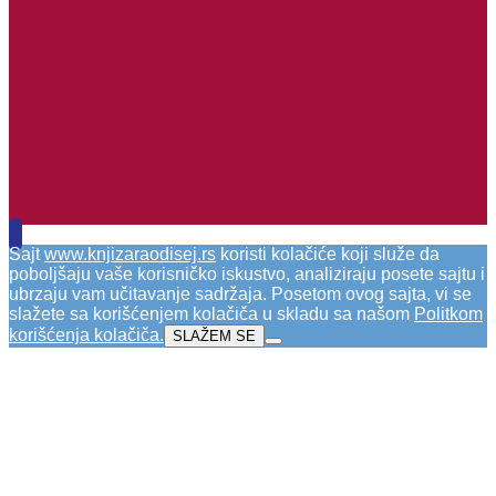
Sajt
www.knjizaraodisej.rs
koristi kolačiće koji služe da
poboljšaju vaše korisničko iskustvo, analiziraju posete sajtu i
ubrzaju vam učitavanje sadržaja. Posetom ovog sajta, vi se
slažete sa korišćenjem kolačiča u skladu sa našom
Politkom
korišćenja kolačiča
.
SLAŽEM SE