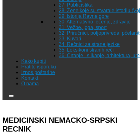
27. Publicistika
28. Žene koje su stvarale istoriju (Vo
29. Istorija Ravne gore
30. Alternativno lečenje, zdravlje
31. Vežbe, joga, sport
32. Priručnici, poljoprivreda, pčelars
33. Kuvari
34. Rečnici za strane jezike
35. Leksikoni stranih reči
36. Crtanje i slikanje, arhitektura, u
Kako kupiti
Pratite isporuku
Iznos poštarine
Kontakt
O nama
MEDICINSKI NEMACKO-SRPSKI
RECNIK