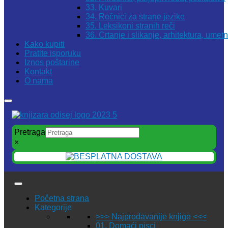
33. Kuvari
34. Rečnici za strane jezike
35. Leksikoni stranih reči
36. Crtanje i slikanje, arhitektura, umet
Kako kupiti
Pratite isporuku
Iznos poštarine
Kontakt
O nama
Pretraga
×
Početna strana
Kategorije
>>> Najprodavanije knjige <<<
01. Domaći pisci