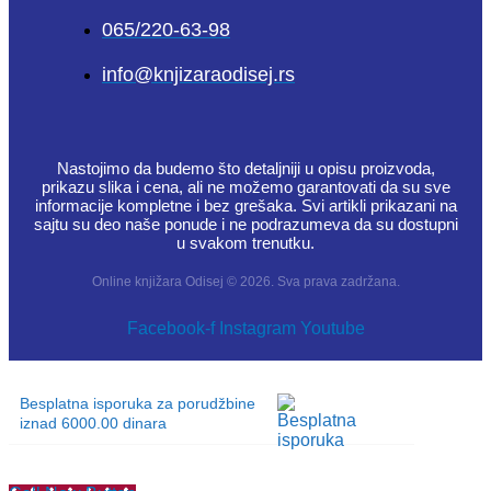
065/220-63-98
info@knjizaraodisej.rs
Nastojimo da budemo što detaljniji u opisu proizvoda,
prikazu slika i cena, ali ne možemo garantovati da su sve
informacije kompletne i bez grešaka. Svi artikli prikazani na
sajtu su deo naše ponude i ne podrazumeva da su dostupni
u svakom trenutku.
Online knjižara Odisej © 2026. Sva prava zadržana.
Facebook-f
Instagram
Youtube
Besplatna isporuka za porudžbine
iznad 6000.00 dinara