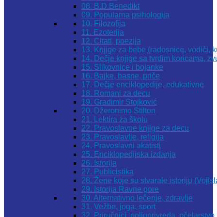
08. B.D.Benedikt
09. Popularna psihologija
10. Filozofija
11. Ezoterija
12. Citati, poezija
13. Knjige za bebe (radosnice, vodiči, k
14. Dečje knjige sa tvrdim koricama, z
15. Slikovnice i bojanke
16. Bajke, basne, priče
17. Dečje enciklopedije, edukativne
18. Romani za decu
19. Gradimir Stojković
20. Džeronimo Stilton
21. Lektira za školu
22. Pravoslavne knjige za decu
23. Pravoslavlje, religija
24. Pravoslavni akatisti
25. Enciklopedijska izdanja
26. Istorija
27. Publicistika
28. Žene koje su stvarale istoriju (Vojis
29. Istorija Ravne gore
30. Alternativno lečenje, zdravlje
31. Vežbe, joga, sport
32. Priručnici, poljoprivreda, pčelarstvo