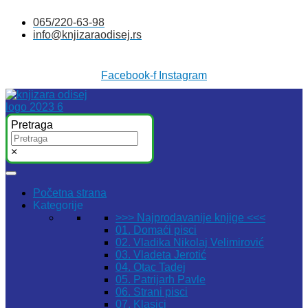
Skočite
065/220-63-98
na
info@knjizaraodisej.rs
sadržaj
Facebook-f
Instagram
Pretraga
×
Početna strana
Kategorije
>>> Najprodavanije knjige <<<
01. Domaći pisci
02. Vladika Nikolaj Velimirović
03. Vladeta Jerotić
04. Otac Tadej
05. Patrijarh Pavle
06. Strani pisci
07. Klasici