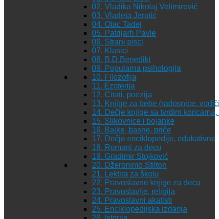
02. Vladika Nikolaj Velimirović
03. Vladeta Jerotić
04. Otac Tadej
05. Patrijarh Pavle
06. Strani pisci
07. Klasici
08. B.D.Benedikt
09. Popularna psihologija
10. Filozofija
11. Ezoterija
12. Citati, poezija
13. Knjige za bebe (radosnice, vodiči
14. Dečje knjige sa tvrdim koricama
15. Slikovnice i bojanke
16. Bajke, basne, priče
17. Dečje enciklopedije, edukativne
18. Romani za decu
19. Gradimir Stojković
20. Džeronimo Stilton
21. Lektira za školu
22. Pravoslavne knjige za decu
23. Pravoslavlje, religija
24. Pravoslavni akatisti
25. Enciklopedijska izdanja
26. Istorija