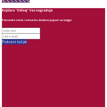
Call Now Button
Knjižara "Odisej" Vas nagrađuje
Pokrenite točak i ostvarite dodatni popust na knjige
Pokreni točak