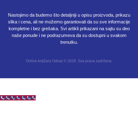
Nastojimo da budemo što detaljniji u opisu proizvoda, prikazu
slika i cena, ali ne možemo garantovati da su sve informacije
kompletne i bez grešaka. Svi artikli prikazani na sajtu su deo
naše ponude i ne podrazumeva da su dostupni u svakom
trenutku.
Online knjižara Odisej © 2026. Sva prava zadržana.
Call Now Button