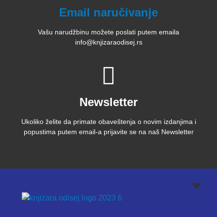
Email naručivanje
Vašu narudžbinu možete poslati putem emaila
info@knjizaraodisej.rs
Newsletter
Ukoliko želite da primate obaveštenja o novim izdanjima i
popustima putem email-a prijavite se na naš Newsletter