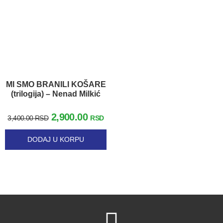
MI SMO BRANILI KOŠARE
(trilogija) – Nenad Milkić
2,900.00
3,400.00
RSD
RSD
DODAJ U KORPU