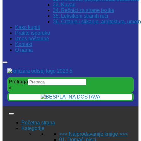
33. Kuvari
34. Rečnici za strane jezike
35. Leksikoni stranih reči
36. Crtanje i slikanje, arhitektura, umet
Kako kupiti
Pratite isporuku
Iznos poštarine
Kontakt
O nama
Pretraga
×
Početna strana
Kategorije
>>> Najprodavanije knjige <<<
01. Domaći pisci