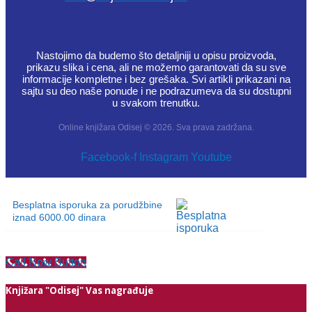
Nastojimo da budemo što detaljniji u opisu proizvoda,
prikazu slika i cena, ali ne možemo garantovati da su sve
informacije kompletne i bez grešaka. Svi artikli prikazani na
sajtu su deo naše ponude i ne podrazumeva da su dostupni
u svakom trenutku.
Online knjižara Odisej © 2026. Sva prava zadržana.
Facebook-f
Instagram
Youtube
Besplatna isporuka za porudžbine
iznad 6000.00 dinara
Call Now Button
Knjižara "Odisej" Vas nagrađuje