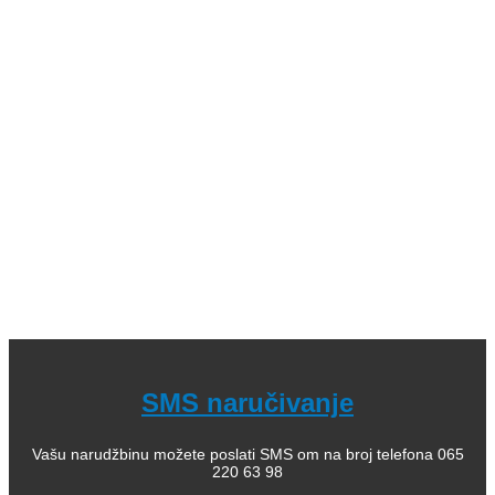
knjige (bajke i priče); 04. Decje knjige sa tvrdim koricama,
zvučne; 05. Dečje enciklopedije, edukativne; 06.
Slikovnice i bojanke; 07. Romani za decu, lektira; 08.
Leksikoni stranih reči; 09. Enciklopedijska izdanja; 10.
Rečnici za strane jezike; 11. Istorija; 12. Filozofija; 13.
Citati, poezija; 14. Popularna psihologija; 15. Medicinska
literatura; 16. Alternativno lečenje, zdravlje; 17. Knjige za
bebe; 18. Kuvari; 19. Priručnici; 20. Pravoslavlje, religija;
21. Pravoslavne knjige za decu; 22. Istorija Ravne gore
Kako kupiti i poručiti knjige
O nama
knjizaraodisej.rs
Pogledajte i našu stranicu online knjižara Odisej Valjevo
na Facebook strani.
SMS naručivanje
Vašu narudžbinu možete poslati SMS om na broj telefona 065
220 63 98