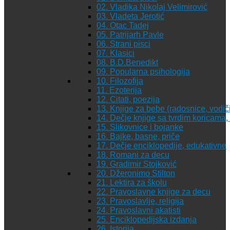
02. Vladika Nikolaj Velimirović
03. Vladeta Jerotić
04. Otac Tadej
05. Patrijarh Pavle
06. Strani pisci
07. Klasici
08. B.D.Benedikt
09. Popularna psihologija
10. Filozofija
11. Ezoterija
12. Citati, poezija
13. Knjige za bebe (radosnice, vodiči
14. Dečje knjige sa tvrdim koricama
15. Slikovnice i bojanke
16. Bajke, basne, priče
17. Dečje enciklopedije, edukativne
18. Romani za decu
19. Gradimir Stojković
20. Džeronimo Stilton
21. Lektira za školu
22. Pravoslavne knjige za decu
23. Pravoslavlje, religija
24. Pravoslavni akatisti
25. Enciklopedijska izdanja
26. Istorija