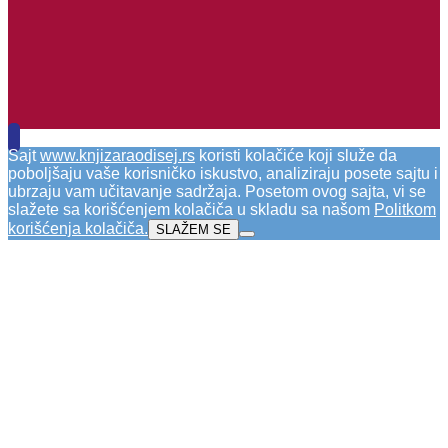
Sajt
www.knjizaraodisej.rs
koristi kolačiće koji služe da
poboljšaju vaše korisničko iskustvo, analiziraju posete sajtu i
ubrzaju vam učitavanje sadržaja. Posetom ovog sajta, vi se
slažete sa korišćenjem kolačiča u skladu sa našom
Politkom
korišćenja kolačiča
.
SLAŽEM SE