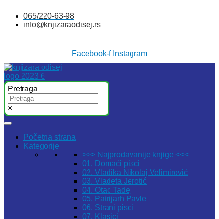
Skočite
065/220-63-98
na
info@knjizaraodisej.rs
sadržaj
Facebook-f
Instagram
Pretraga
×
Početna strana
Kategorije
>>> Najprodavanije knjige <<<
01. Domaći pisci
02. Vladika Nikolaj Velimirović
03. Vladeta Jerotić
04. Otac Tadej
05. Patrijarh Pavle
06. Strani pisci
07. Klasici