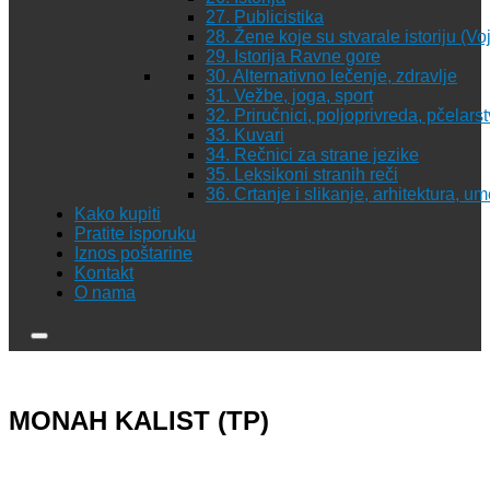
27. Publicistika
28. Žene koje su stvarale istoriju (Vo
29. Istorija Ravne gore
30. Alternativno lečenje, zdravlje
31. Vežbe, joga, sport
32. Priručnici, poljoprivreda, pčelars
33. Kuvari
34. Rečnici za strane jezike
35. Leksikoni stranih reči
36. Crtanje i slikanje, arhitektura, u
Kako kupiti
Pratite isporuku
Iznos poštarine
Kontakt
O nama
MONAH KALIST (TP)