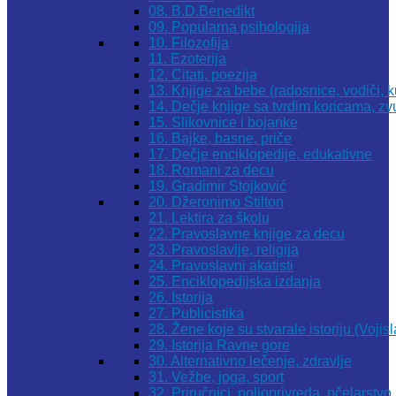
08. B.D.Benedikt
09. Popularna psihologija
10. Filozofija
11. Ezoterija
12. Citati, poezija
13. Knjige za bebe (radosnice, vodiči, k
14. Dečje knjige sa tvrdim koricama, z
15. Slikovnice i bojanke
16. Bajke, basne, priče
17. Dečje enciklopedije, edukativne
18. Romani za decu
19. Gradimir Stojković
20. Džeronimo Stilton
21. Lektira za školu
22. Pravoslavne knjige za decu
23. Pravoslavlje, religija
24. Pravoslavni akatisti
25. Enciklopedijska izdanja
26. Istorija
27. Publicistika
28. Žene koje su stvarale istoriju (Vojis
29. Istorija Ravne gore
30. Alternativno lečenje, zdravlje
31. Vežbe, joga, sport
32. Priručnici, poljoprivreda, pčelarstvo