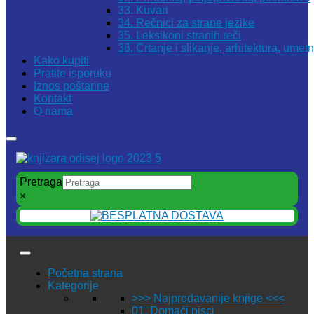
33. Kuvari
34. Rečnici za strane jezike
35. Leksikoni stranih reči
36. Crtanje i slikanje, arhitektura, umet
Kako kupiti
Pratite isporuku
Iznos poštarine
Kontakt
O nama
Pretraga
×
Početna strana
Kategorije
>>> Najprodavanije knjige <<<
01. Domaći pisci