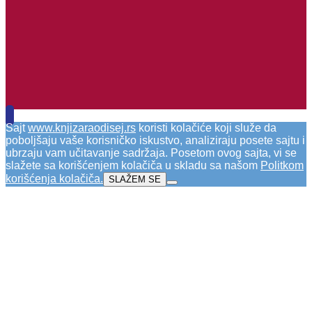
Sajt
www.knjizaraodisej.rs
koristi kolačiće koji služe da
poboljšaju vaše korisničko iskustvo, analiziraju posete sajtu i
ubrzaju vam učitavanje sadržaja. Posetom ovog sajta, vi se
slažete sa korišćenjem kolačiča u skladu sa našom
Politkom
korišćenja kolačiča
.
SLAŽEM SE