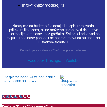
info@knjizaraodisej.rs
Nastojimo da budemo što detaljniji u opisu proizvoda,
prikazu slika i cena, ali ne možemo garantovati da su sve
informacije kompletne i bez grešaka. Svi artikli prikazani na
sajtu su deo naše ponude i ne podrazumeva da su dostupni
u svakom trenutku.
Online knjižara Odisej © 2026. Sva prava zadržana.
Facebook-f
Instagram
Youtube
Besplatna isporuka za porudžbine
iznad 6000.00 dinara
Call Now Button
Knjižara "Odisej" Vas nagrađuje