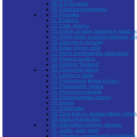
08. B.D.Benedikt
09. Popularna psihologija
10. Filozofija
11. Ezoterija
12. Citati, poezija
13. Knjige za bebe (radosnice, vodiči, k
14. Dečje knjige sa tvrdim koricama, z
15. Slikovnice i bojanke
16. Bajke, basne, priče
17. Dečje enciklopedije, edukativne
18. Romani za decu
19. Gradimir Stojković
20. Džeronimo Stilton
21. Lektira za školu
22. Pravoslavne knjige za decu
23. Pravoslavlje, religija
24. Pravoslavni akatisti
25. Enciklopedijska izdanja
26. Istorija
27. Publicistika
28. Žene koje su stvarale istoriju (Vojis
29. Istorija Ravne gore
30. Alternativno lečenje, zdravlje
31. Vežbe, joga, sport
32. Priručnici, poljoprivreda, pčelarstvo