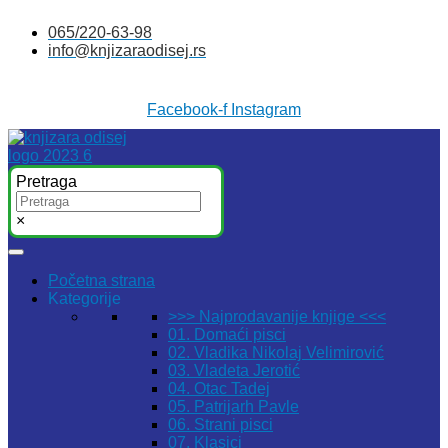
Skočite
065/220-63-98
na
info@knjizaraodisej.rs
sadržaj
Facebook-f
Instagram
Pretraga
×
Početna strana
Kategorije
>>> Najprodavanije knjige <<<
01. Domaći pisci
02. Vladika Nikolaj Velimirović
03. Vladeta Jerotić
04. Otac Tadej
05. Patrijarh Pavle
06. Strani pisci
07. Klasici