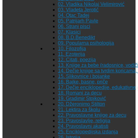
02. Vladika Nikolaj Velimirović
03. Vladeta Jerotić
04. Otac Tadej
05. Patrijarh Pavle
06. Strani pisci
07. Klasici
08. B.D.Benedikt
09. Popularna psihologija
10. Filozofija
11. Ezoterija
12. Citati, poezija
13. Knjige za bebe (radosnice, vodiči
14. Dečje knjige sa tvrdim koricama
15. Slikovnice i bojanke
16. Bajke, basne, priče
17. Dečje enciklopedije, edukativne
18. Romani za decu
19. Gradimir Stojković
20. Džeronimo Stilton
21. Lektira za školu
22. Pravoslavne knjige za decu
23. Pravoslavlje, religija
24. Pravoslavni akatisti
25. Enciklopedijska izdanja
26. Istorija