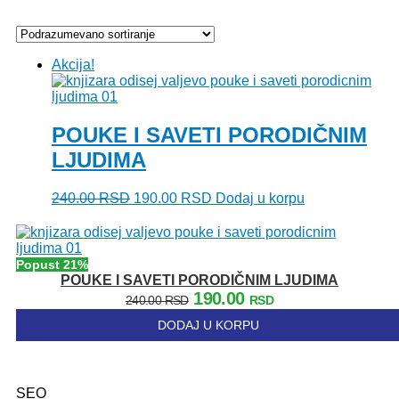
Akcija!
POUKE I SAVETI PORODIČNIM
LJUDIMA
Originalna
Trenutna
240.00
RSD
190.00
RSD
Dodaj u korpu
cena
cena
je
je:
bila:
190.00 RSD.
240.00 RSD.
Popust 21%
POUKE I SAVETI PORODIČNIM LJUDIMA
Originalna
Trenutna
190.00
240.00
RSD
RSD
cena
cena
DODAJ U KORPU
je
je:
bila:
190.00 RSD.
240.00 RSD.
SEO