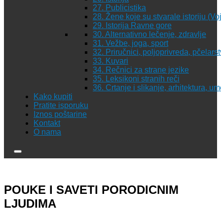
27. Publicistika
28. Žene koje su stvarale istoriju (Vo
29. Istorija Ravne gore
30. Alternativno lečenje, zdravlje
31. Vežbe, joga, sport
32. Priručnici, poljoprivreda, pčelars
33. Kuvari
34. Rečnici za strane jezike
35. Leksikoni stranih reči
36. Crtanje i slikanje, arhitektura, u
Kako kupiti
Pratite isporuku
Iznos poštarine
Kontakt
O nama
POUKE I SAVETI PORODICNIM
LJUDIMA