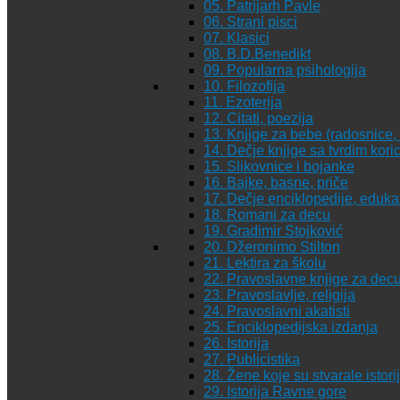
05. Patrijarh Pavle
06. Strani pisci
07. Klasici
08. B.D.Benedikt
09. Popularna psihologija
10. Filozofija
11. Ezoterija
12. Citati, poezija
13. Knjige za bebe (radosnice, 
14. Dečje knjige sa tvrdim kor
15. Slikovnice i bojanke
16. Bajke, basne, priče
17. Dečje enciklopedije, eduka
18. Romani za decu
19. Gradimir Stojković
20. Džeronimo Stilton
21. Lektira za školu
22. Pravoslavne knjige za dec
23. Pravoslavlje, religija
24. Pravoslavni akatisti
25. Enciklopedijska izdanja
26. Istorija
27. Publicistika
28. Žene koje su stvarale istori
29. Istorija Ravne gore