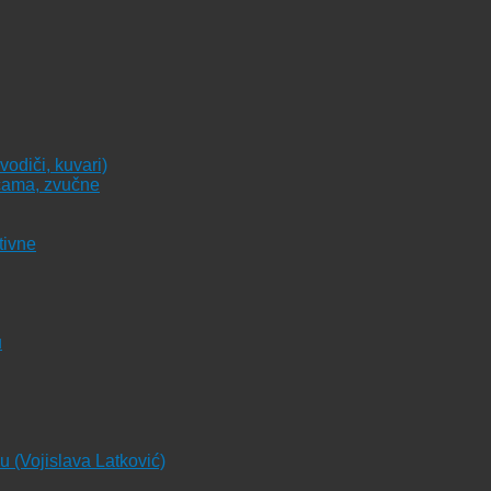
vodiči, kuvari)
icama, zvučne
tivne
u
ju (Vojislava Latković)