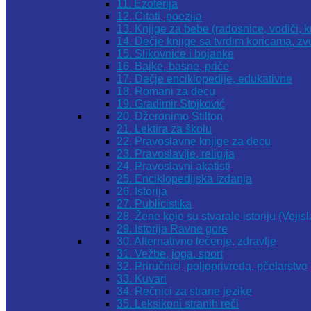
11. Ezoterija
12. Citati, poezija
13. Knjige za bebe (radosnice, vodiči, k
14. Dečje knjige sa tvrdim koricama, z
15. Slikovnice i bojanke
16. Bajke, basne, priče
17. Dečje enciklopedije, edukativne
18. Romani za decu
19. Gradimir Stojković
20. Džeronimo Stilton
21. Lektira za školu
22. Pravoslavne knjige za decu
23. Pravoslavlje, religija
24. Pravoslavni akatisti
25. Enciklopedijska izdanja
26. Istorija
27. Publicistika
28. Žene koje su stvarale istoriju (Vojis
29. Istorija Ravne gore
30. Alternativno lečenje, zdravlje
31. Vežbe, joga, sport
32. Priručnici, poljoprivreda, pčelarstvo
33. Kuvari
34. Rečnici za strane jezike
35. Leksikoni stranih reči