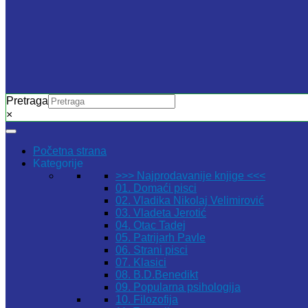
Pretraga
×
Početna strana
Kategorije
>>> Najprodavanije knjige <<<
01. Domaći pisci
02. Vladika Nikolaj Velimirović
03. Vladeta Jerotić
04. Otac Tadej
05. Patrijarh Pavle
06. Strani pisci
07. Klasici
08. B.D.Benedikt
09. Popularna psihologija
10. Filozofija