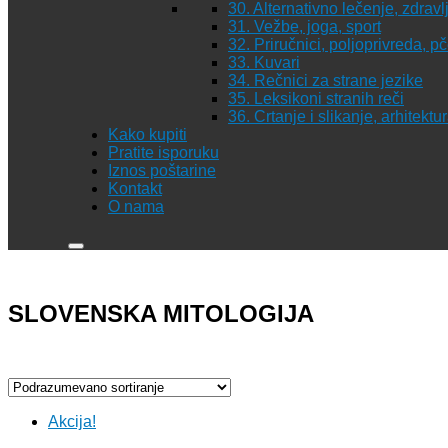
30. Alternativno lečenje, zdravl
31. Vežbe, joga, sport
32. Priručnici, poljoprivreda, p
33. Kuvari
34. Rečnici za strane jezike
35. Leksikoni stranih reči
36. Crtanje i slikanje, arhitekt
Kako kupiti
Pratite isporuku
Iznos poštarine
Kontakt
O nama
SLOVENSKA MITOLOGIJA
Akcija!