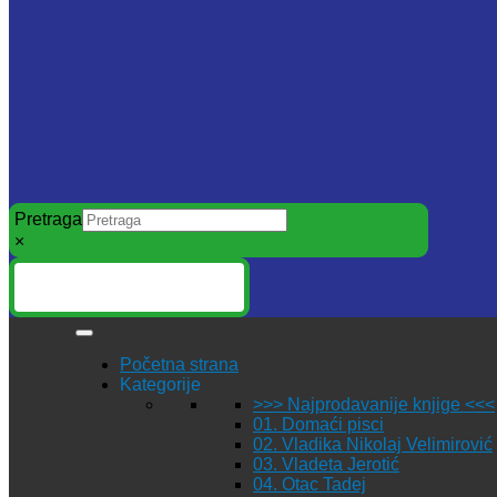
Pretraga
×
Početna strana
Kategorije
>>> Najprodavanije knjige <<<
01. Domaći pisci
02. Vladika Nikolaj Velimirović
03. Vladeta Jerotić
04. Otac Tadej