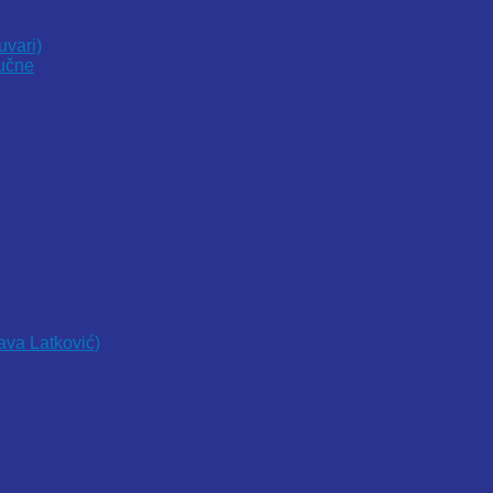
uvari)
vučne
lava Latković)