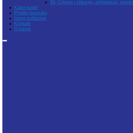
36. Crtanje i slikanje, arhitektura, umet
Kako kupiti
Pratite isporuku
Iznos poštarine
Kontakt
O nama