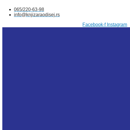
Skočite
065/220-63-98
na
info@knjizaraodisej.rs
sadržaj
Facebook-f
Instagram