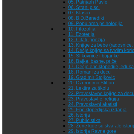
05. Patrijarh Pavle
06. Strani pisci
07. Klasici
08. B.D.Benedikt
09. Popularna psihologija
10. Filozofija
11. Ezoterija
12. Citati, poezija
13. Knjige za bebe (radosnice, 
14. Dečje knjige sa tvrdim kor
15. Slikovnice i bojanke
16. Bajke, basne, priče
17. Dečje enciklopedije, eduka
18. Romani za decu
19. Gradimir Stojković
20. Džeronimo Stilton
21. Lektira za školu
22. Pravoslavne knjige za dec
23. Pravoslavlje, religija
24. Pravoslavni akatisti
25. Enciklopedijska izdanja
26. Istorija
27. Publicistika
28. Žene koje su stvarale istori
29. Istorija Ravne gore