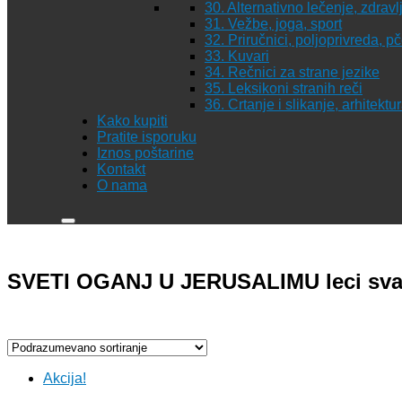
30. Alternativno lečenje, zdravl
31. Vežbe, joga, sport
32. Priručnici, poljoprivreda, p
33. Kuvari
34. Rečnici za strane jezike
35. Leksikoni stranih reči
36. Crtanje i slikanje, arhitekt
Kako kupiti
Pratite isporuku
Iznos poštarine
Kontakt
O nama
SVETI OGANJ U JERUSALIMU leci svak
Akcija!