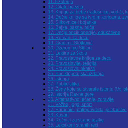
11. Ezoterija
12. Citati, poezija
13. Knjige za bebe (radosnice, vodiči, k
14. Dečje knjige sa tvrdim koricama, z
15. Slikovnice i bojanke
16. Bajke, basne, priče
17. Dečje enciklopedije, edukativne
18. Romani za decu
19. Gradimir Stojković
20. Džeronimo Stilton
21. Lektira za školu
22. Pravoslavne knjige za decu
23. Pravoslavlje, religija
24. Pravoslavni akatisti
25. Enciklopedijska izdanja
26. Istorija
27. Publicistika
28. Žene koje su stvarale istoriju (Vojis
29. Istorija Ravne gore
30. Alternativno lečenje, zdravlje
31. Vežbe, joga, sport
32. Priručnici, poljoprivreda, pčelarstvo
33. Kuvari
34. Rečnici za strane jezike
35. Leksikoni stranih reči