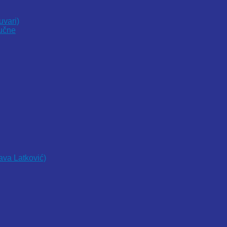
uvari)
vučne
lava Latković)