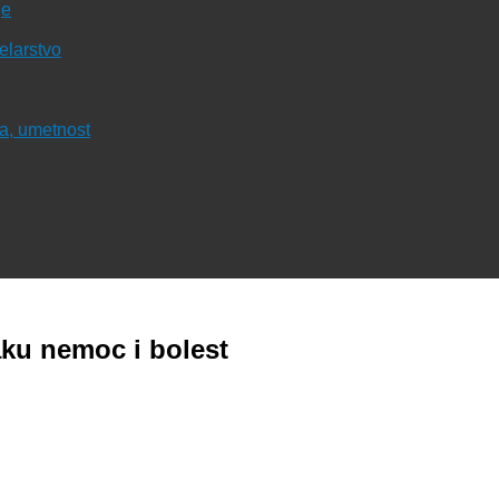
je
čelarstvo
ura, umetnost
u nemoc i bolest