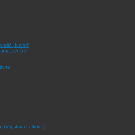
vodiči, kuvari)
icama, zvučne
tivne
u
ju (Vojislava Latković)