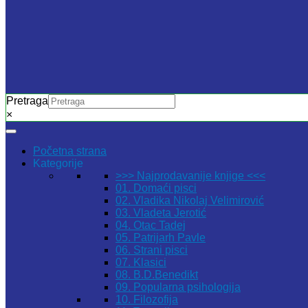
Pretraga
×
Početna strana
Kategorije
>>> Najprodavanije knjige <<<
01. Domaći pisci
02. Vladika Nikolaj Velimirović
03. Vladeta Jerotić
04. Otac Tadej
05. Patrijarh Pavle
06. Strani pisci
07. Klasici
08. B.D.Benedikt
09. Popularna psihologija
10. Filozofija