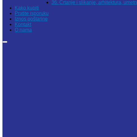
36. Crtanje i slikanje, arhitektura, umet
Kako kupiti
Pratite isporuku
Iznos poštarine
Kontakt
O nama