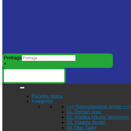
Pretraga
×
Početna strana
Kategorije
>>> Najprodavanije knjige <<<
01. Domaći pisci
02. Vladika Nikolaj Velimirović
03. Vladeta Jerotić
04. Otac Tadej