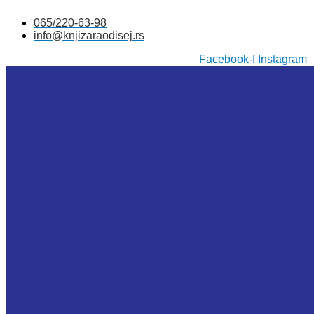
Skočite
065/220-63-98
na
info@knjizaraodisej.rs
sadržaj
Facebook-f
Instagram