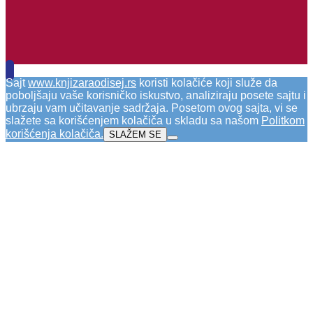
Sajt
www.knjizaraodisej.rs
koristi kolačiće koji služe da
poboljšaju vaše korisničko iskustvo, analiziraju posete sajtu i
ubrzaju vam učitavanje sadržaja. Posetom ovog sajta, vi se
slažete sa korišćenjem kolačiča u skladu sa našom
Politkom
korišćenja kolačiča
.
SLAŽEM SE