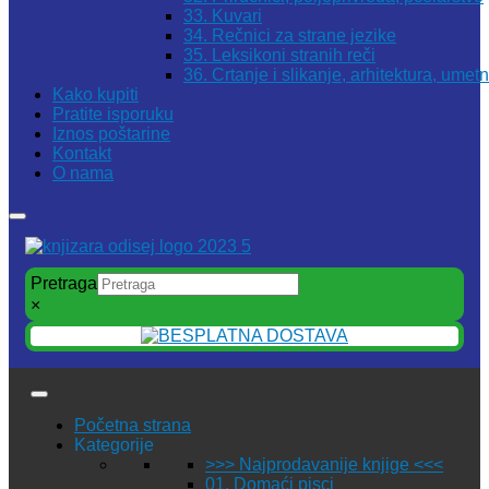
33. Kuvari
34. Rečnici za strane jezike
35. Leksikoni stranih reči
36. Crtanje i slikanje, arhitektura, umet
Kako kupiti
Pratite isporuku
Iznos poštarine
Kontakt
O nama
Pretraga
×
Početna strana
Kategorije
>>> Najprodavanije knjige <<<
01. Domaći pisci