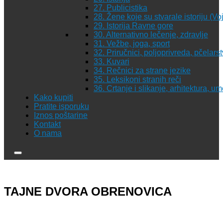
27. Publicistika
28. Žene koje su stvarale istoriju (Vo
29. Istorija Ravne gore
30. Alternativno lečenje, zdravlje
31. Vežbe, joga, sport
32. Priručnici, poljoprivreda, pčelars
33. Kuvari
34. Rečnici za strane jezike
35. Leksikoni stranih reči
36. Crtanje i slikanje, arhitektura, u
Kako kupiti
Pratite isporuku
Iznos poštarine
Kontakt
O nama
TAJNE DVORA OBRENOVICA