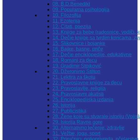
08. B.D.Benedikt
09. Popularna psihologija
10. Filozofija
11. Ezoterija
12. Citati, poezija
13. Knjige za bebe (radosnice, vodiči, k
14. Dečje knjige sa tvrdim koricama, z
15. Slikovnice i bojanke
16. Bajke, basne, priče
17. Dečje enciklopedije, edukativne
18. Romani za decu
19. Gradimir Stojković
20. Džeronimo Stilton
21. Lektira za školu
22. Pravoslavne knjige za decu
23. Pravoslavlje, religija
24. Pravoslavni akatisti
25. Enciklopedijska izdanja
26. Istorija
27. Publicistika
28. Žene koje su stvarale istoriju (Vojis
29. Istorija Ravne gore
30. Alternativno lečenje, zdravlje
31. Vežbe, joga, sport
32. Priručnici, poljoprivreda, pčelarstvo