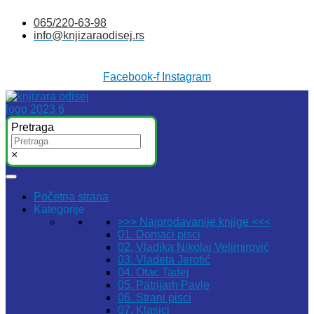
Skočite
065/220-63-98
na
info@knjizaraodisej.rs
sadržaj
Facebook-f
Instagram
Pretraga
×
Početna strana
Kategorije
>>> Najprodavanije knjige <<<
01. Domaći pisci
02. Vladika Nikolaj Velimirović
03. Vladeta Jerotić
04. Otac Tadej
05. Patrijarh Pavle
06. Strani pisci
07. Klasici