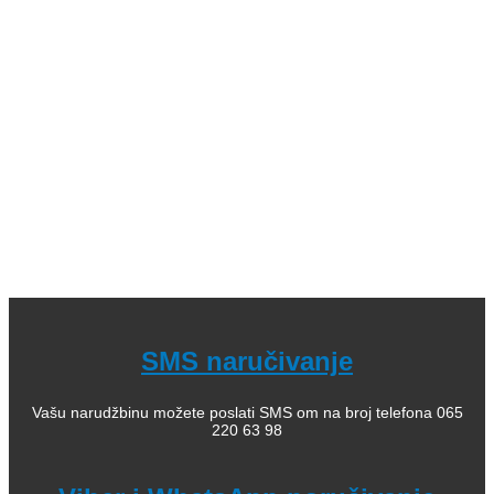
Slikovnice i bojanke; 07. Romani za decu, lektira; 08.
Leksikoni stranih reči; 09. Enciklopedijska izdanja; 10.
Rečnici za strane jezike; 11. Istorija; 12. Filozofija; 13.
Citati, poezija; 14. Popularna psihologija; 15. Medicinska
literatura; 16. Alternativno lečenje, zdravlje; 17. Knjige za
bebe; 18. Kuvari; 19. Priručnici; 20. Pravoslavlje, religija;
21. Pravoslavne knjige za decu; 22. Istorija Ravne gore
Kako kupiti i poručiti knjige
O nama
knjizaraodisej.rs
Pogledajte i našu stranicu online knjižara Odisej Valjevo
na Facebook strani.
SMS naručivanje
Vašu narudžbinu možete poslati SMS om na broj telefona 065
220 63 98