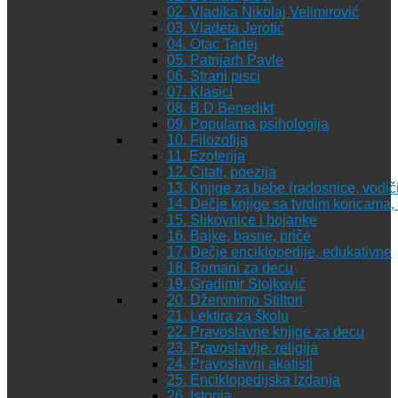
02. Vladika Nikolaj Velimirović
03. Vladeta Jerotić
04. Otac Tadej
05. Patrijarh Pavle
06. Strani pisci
07. Klasici
08. B.D.Benedikt
09. Popularna psihologija
10. Filozofija
11. Ezoterija
12. Citati, poezija
13. Knjige za bebe (radosnice, vodiči
14. Dečje knjige sa tvrdim koricama
15. Slikovnice i bojanke
16. Bajke, basne, priče
17. Dečje enciklopedije, edukativne
18. Romani za decu
19. Gradimir Stojković
20. Džeronimo Stilton
21. Lektira za školu
22. Pravoslavne knjige za decu
23. Pravoslavlje, religija
24. Pravoslavni akatisti
25. Enciklopedijska izdanja
26. Istorija