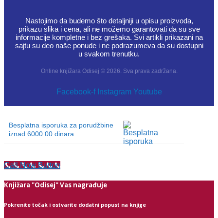
Nastojimo da budemo što detaljniji u opisu proizvoda,
prikazu slika i cena, ali ne možemo garantovati da su sve
informacije kompletne i bez grešaka. Svi artikli prikazani na
sajtu su deo naše ponude i ne podrazumeva da su dostupni
u svakom trenutku.
Online knjižara Odisej © 2026. Sva prava zadržana.
Facebook-f
Instagram
Youtube
Besplatna isporuka za porudžbine
iznad 6000.00 dinara
Call Now Button
Knjižara "Odisej" Vas nagrađuje
Pokrenite točak i ostvarite dodatni popust na knjige