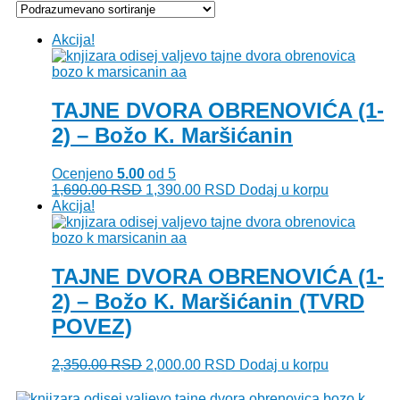
Akcija!
TAJNE DVORA OBRENOVIĆA (1-
2) – Božo K. Maršićanin
Ocenjeno
5.00
od 5
Originalna
Trenutna
1,690.00
RSD
1,390.00
RSD
Dodaj u korpu
cena
cena
Akcija!
je
je:
bila:
1,390.00 RSD.
1,690.00 RSD.
TAJNE DVORA OBRENOVIĆA (1-
2) – Božo K. Maršićanin (TVRD
POVEZ)
Originalna
Trenutna
2,350.00
RSD
2,000.00
RSD
Dodaj u korpu
cena
cena
je
je: