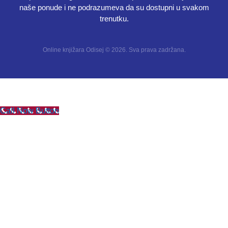
naše ponude i ne podrazumeva da su dostupni u svakom
trenutku.
Online knjižara Odisej © 2026. Sva prava zadržana.
Call Now Button