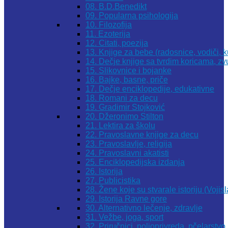
08. B.D.Benedikt
09. Popularna psihologija
10. Filozofija
11. Ezoterija
12. Citati, poezija
13. Knjige za bebe (radosnice, vodiči, k
14. Dečje knjige sa tvrdim koricama, z
15. Slikovnice i bojanke
16. Bajke, basne, priče
17. Dečje enciklopedije, edukativne
18. Romani za decu
19. Gradimir Stojković
20. Džeronimo Stilton
21. Lektira za školu
22. Pravoslavne knjige za decu
23. Pravoslavlje, religija
24. Pravoslavni akatisti
25. Enciklopedijska izdanja
26. Istorija
27. Publicistika
28. Žene koje su stvarale istoriju (Vojis
29. Istorija Ravne gore
30. Alternativno lečenje, zdravlje
31. Vežbe, joga, sport
32. Priručnici, poljoprivreda, pčelarstvo