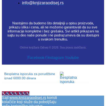
info@knjizaraodisej.rs
Nastojimo da budemo što detaljniji u opisu proizvoda,
prikazu slika i cena, ali ne možemo garantovati da su sve
informacije kompletne i bez grešaka. Svi artikli prikazani na
sajtu su deo naše ponude i ne podrazumeva da su dostupni
u svakom trenutku.
Online knjižara Odisej © 2026. Sva prava zadržana.
Facebook-f
Instagram
Youtube
Besplatna isporuka za porudžbine
iznad 6000.00 dinara
Call Now Button
Sajt
www.knjizaraodisej.rs
koristi
kolačiće koji služe da poboljšaju