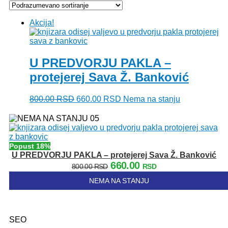
Akcija!
U PREDVORJU PAKLA –
protejerej Sava Ž. Banković
Originalna
Trenutna
800.00
RSD
660.00
RSD
Nema na stanju
cena
cena
je
je:
bila:
660.00 RSD.
800.00 RSD.
Popust 18%
U PREDVORJU PAKLA – protejerej Sava Ž. Banković
Originalna
Trenutna
660.00
800.00
RSD
RSD
cena
cena
NEMA NA STANJU
je
je:
bila:
660.00 RSD.
800.00 RSD.
SEO