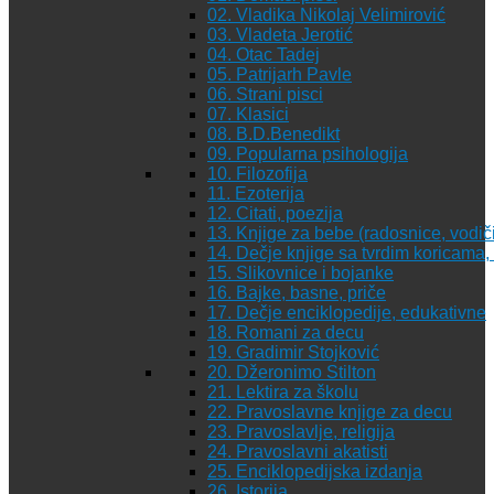
02. Vladika Nikolaj Velimirović
03. Vladeta Jerotić
04. Otac Tadej
05. Patrijarh Pavle
06. Strani pisci
07. Klasici
08. B.D.Benedikt
09. Popularna psihologija
10. Filozofija
11. Ezoterija
12. Citati, poezija
13. Knjige za bebe (radosnice, vodiči
14. Dečje knjige sa tvrdim koricama
15. Slikovnice i bojanke
16. Bajke, basne, priče
17. Dečje enciklopedije, edukativne
18. Romani za decu
19. Gradimir Stojković
20. Džeronimo Stilton
21. Lektira za školu
22. Pravoslavne knjige za decu
23. Pravoslavlje, religija
24. Pravoslavni akatisti
25. Enciklopedijska izdanja
26. Istorija