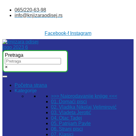
Skočite
065/220-63-98
na
info@knjizaraodisej.rs
sadržaj
Facebook-f
Instagram
Pretraga
×
Početna strana
Kategorije
>>> Najprodavanije knjige <<<
01. Domaći pisci
02. Vladika Nikolaj Velimirović
03. Vladeta Jerotić
04. Otac Tadej
05. Patrijarh Pavle
06. Strani pisci
07. Klasici