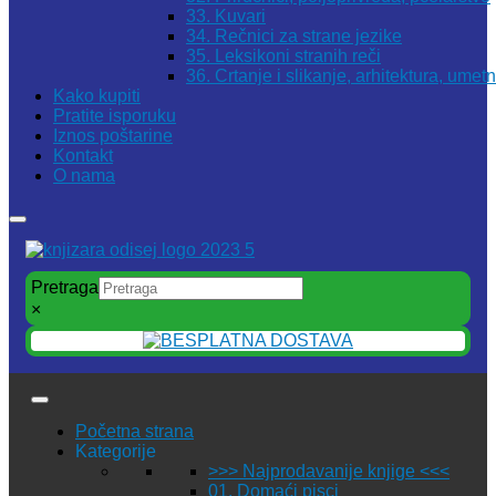
33. Kuvari
34. Rečnici za strane jezike
35. Leksikoni stranih reči
36. Crtanje i slikanje, arhitektura, umet
Kako kupiti
Pratite isporuku
Iznos poštarine
Kontakt
O nama
Pretraga
×
Početna strana
Kategorije
>>> Najprodavanije knjige <<<
01. Domaći pisci