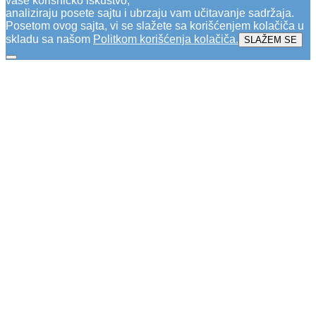
vaše korisničko iskustvo,
analiziraju posete sajtu i ubrzaju vam učitavanje sadržaja.
Posetom ovog sajta, vi se slažete sa korišćenjem kolačiča u
skladu sa našom
Politkom korišćenja kolačiča
.
SLAŽEM SE