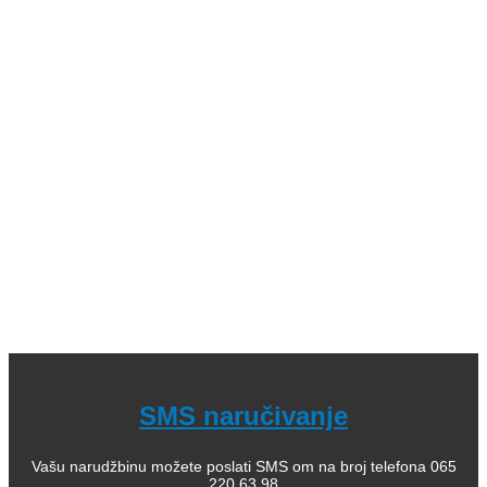
Kategorije: 01. Domaći pisci; 02. Strani pisci; 03. Decije
knjige (bajke i priče); 04. Decje knjige sa tvrdim koricama,
zvučne; 05. Dečje enciklopedije, edukativne; 06.
Slikovnice i bojanke; 07. Romani za decu, lektira; 08.
Leksikoni stranih reči; 09. Enciklopedijska izdanja; 10.
Rečnici za strane jezike; 11. Istorija; 12. Filozofija; 13.
Citati, poezija; 14. Popularna psihologija; 15. Medicinska
literatura; 16. Alternativno lečenje, zdravlje; 17. Knjige za
bebe; 18. Kuvari; 19. Priručnici; 20. Pravoslavlje, religija;
21. Pravoslavne knjige za decu; 22. Istorija Ravne gore
Kako kupiti i poručiti knjige
O nama
knjizaraodisej.rs
Pogledajte i našu stranicu online knjižara Odisej Valjevo
na Facebook strani.
SMS naručivanje
Vašu narudžbinu možete poslati SMS om na broj telefona 065
220 63 98