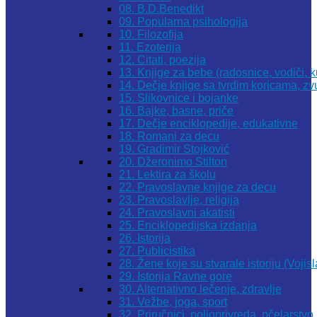
08. B.D.Benedikt
09. Popularna psihologija
10. Filozofija
11. Ezoterija
12. Citati, poezija
13. Knjige za bebe (radosnice, vodiči, k
14. Dečje knjige sa tvrdim koricama, z
15. Slikovnice i bojanke
16. Bajke, basne, priče
17. Dečje enciklopedije, edukativne
18. Romani za decu
19. Gradimir Stojković
20. Džeronimo Stilton
21. Lektira za školu
22. Pravoslavne knjige za decu
23. Pravoslavlje, religija
24. Pravoslavni akatisti
25. Enciklopedijska izdanja
26. Istorija
27. Publicistika
28. Žene koje su stvarale istoriju (Vojis
29. Istorija Ravne gore
30. Alternativno lečenje, zdravlje
31. Vežbe, joga, sport
32. Priručnici, poljoprivreda, pčelarstvo