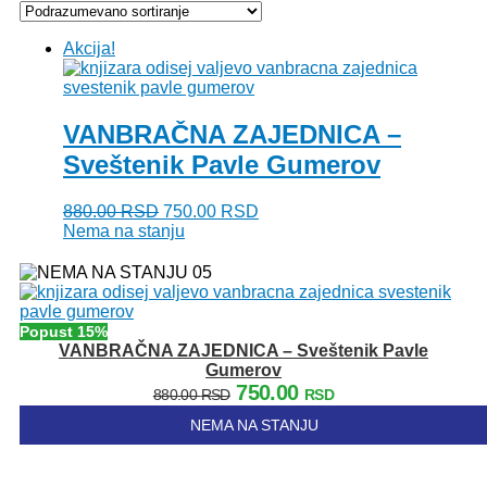
Akcija!
VANBRAČNA ZAJEDNICA –
Sveštenik Pavle Gumerov
Originalna
Trenutna
880.00
RSD
750.00
RSD
cena
cena
Nema na stanju
je
je:
bila:
750.00 RSD.
880.00 RSD.
Popust 15%
VANBRAČNA ZAJEDNICA – Sveštenik Pavle
Gumerov
Originalna
Trenutna
750.00
880.00
RSD
RSD
cena
cena
NEMA NA STANJU
je
je:
bila:
750.00 RSD.