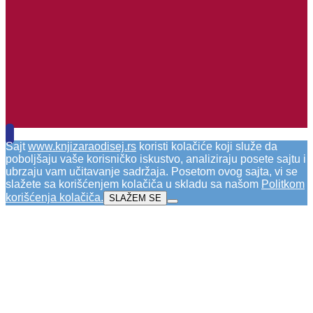
Sajt
www.knjizaraodisej.rs
koristi kolačiće koji služe da
poboljšaju vaše korisničko iskustvo, analiziraju posete sajtu i
ubrzaju vam učitavanje sadržaja. Posetom ovog sajta, vi se
slažete sa korišćenjem kolačiča u skladu sa našom
Politkom
korišćenja kolačiča
.
SLAŽEM SE