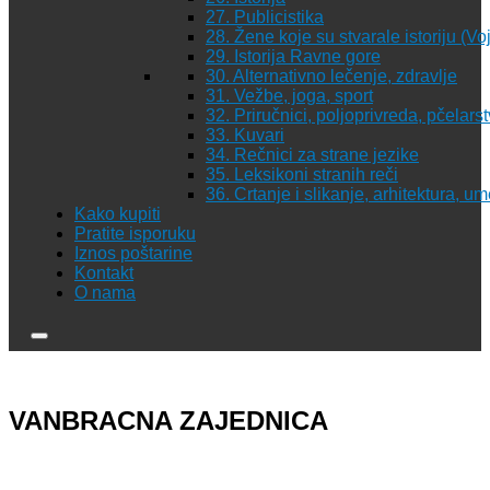
27. Publicistika
28. Žene koje su stvarale istoriju (Vo
29. Istorija Ravne gore
30. Alternativno lečenje, zdravlje
31. Vežbe, joga, sport
32. Priručnici, poljoprivreda, pčelars
33. Kuvari
34. Rečnici za strane jezike
35. Leksikoni stranih reči
36. Crtanje i slikanje, arhitektura, u
Kako kupiti
Pratite isporuku
Iznos poštarine
Kontakt
O nama
VANBRACNA ZAJEDNICA