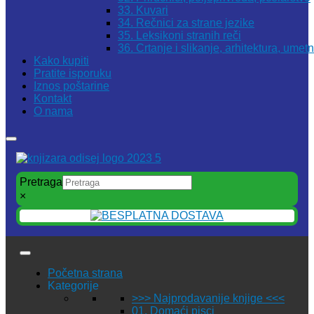
33. Kuvari
34. Rečnici za strane jezike
35. Leksikoni stranih reči
36. Crtanje i slikanje, arhitektura, umet
Kako kupiti
Pratite isporuku
Iznos poštarine
Kontakt
O nama
Pretraga
×
Početna strana
Kategorije
>>> Najprodavanije knjige <<<
01. Domaći pisci