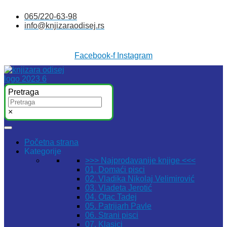
Skočite
065/220-63-98
na
info@knjizaraodisej.rs
sadržaj
Facebook-f
Instagram
Pretraga
×
Početna strana
Kategorije
>>> Najprodavanije knjige <<<
01. Domaći pisci
02. Vladika Nikolaj Velimirović
03. Vladeta Jerotić
04. Otac Tadej
05. Patrijarh Pavle
06. Strani pisci
07. Klasici