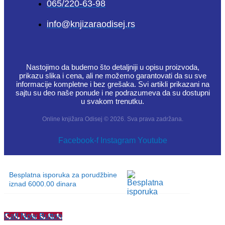
065/220-63-98
info@knjizaraodisej.rs
Nastojimo da budemo što detaljniji u opisu proizvoda,
prikazu slika i cena, ali ne možemo garantovati da su sve
informacije kompletne i bez grešaka. Svi artikli prikazani na
sajtu su deo naše ponude i ne podrazumeva da su dostupni
u svakom trenutku.
Online knjižara Odisej © 2026. Sva prava zadržana.
Facebook-f
Instagram
Youtube
Besplatna isporuka za porudžbine
iznad 6000.00 dinara
Call Now Button