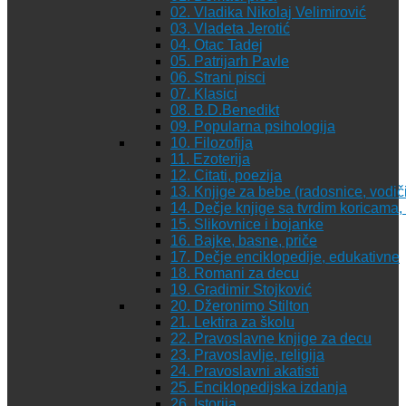
02. Vladika Nikolaj Velimirović
03. Vladeta Jerotić
04. Otac Tadej
05. Patrijarh Pavle
06. Strani pisci
07. Klasici
08. B.D.Benedikt
09. Popularna psihologija
10. Filozofija
11. Ezoterija
12. Citati, poezija
13. Knjige za bebe (radosnice, vodiči
14. Dečje knjige sa tvrdim koricama
15. Slikovnice i bojanke
16. Bajke, basne, priče
17. Dečje enciklopedije, edukativne
18. Romani za decu
19. Gradimir Stojković
20. Džeronimo Stilton
21. Lektira za školu
22. Pravoslavne knjige za decu
23. Pravoslavlje, religija
24. Pravoslavni akatisti
25. Enciklopedijska izdanja
26. Istorija