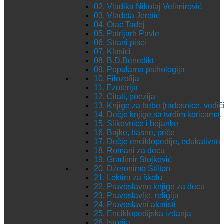
02. Vladika Nikolaj Velimirović
03. Vladeta Jerotić
04. Otac Tadej
05. Patrijarh Pavle
06. Strani pisci
07. Klasici
08. B.D.Benedikt
09. Popularna psihologija
10. Filozofija
11. Ezoterija
12. Citati, poezija
13. Knjige za bebe (radosnice, vodiči
14. Dečje knjige sa tvrdim koricama
15. Slikovnice i bojanke
16. Bajke, basne, priče
17. Dečje enciklopedije, edukativne
18. Romani za decu
19. Gradimir Stojković
20. Džeronimo Stilton
21. Lektira za školu
22. Pravoslavne knjige za decu
23. Pravoslavlje, religija
24. Pravoslavni akatisti
25. Enciklopedijska izdanja
26. Istorija