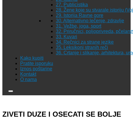
27. Publicistika
28. Žene koje su stvarale istoriju (Vo
29. Istorija Ravne gore
30. Alternativno lečenje, zdravlje
31. Vežbe, joga, sport
32. Priručnici, poljoprivreda, pčelars
33. Kuvari
34. Rečnici za strane jezike
35. Leksikoni stranih reči
36. Crtanje i slikanje, arhitektura, u
Kako kupiti
Pratite isporuku
Iznos poštarine
Kontakt
O nama
ZIVETI DUZE I OSECATI SE BOLJE