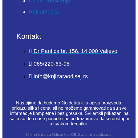
Uslovi korišćenja
Reklamacija
Kontakt
Dr Pantića br. 156, 14 000 Valjevo
065/220-63-98
info@knjizaraodisej.rs
Nastojimo da budemo što detaljniji u opisu proizvoda,
prikazu slika i cena, ali ne možemo garantovati da su sve
informacije kompletne i bez grešaka. Svi artikli prikazani na
sajtu su deo naše ponude i ne podrazumeva da su dostupni
u svakom trenutku.
Online knjižara Odisej © 2026. Sva prava zadržana.