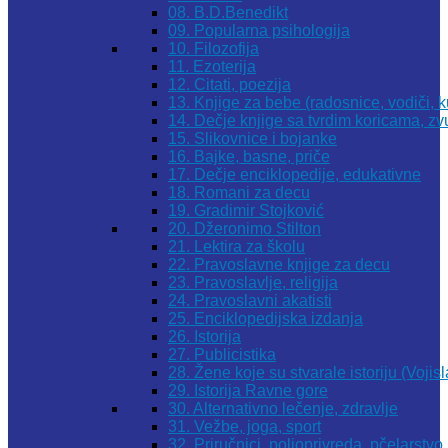
08. B.D.Benedikt
09. Popularna psihologija
10. Filozofija
11. Ezoterija
12. Citati, poezija
13. Knjige za bebe (radosnice, vodiči, k
14. Dečje knjige sa tvrdim koricama, z
15. Slikovnice i bojanke
16. Bajke, basne, priče
17. Dečje enciklopedije, edukativne
18. Romani za decu
19. Gradimir Stojković
20. Džeronimo Stilton
21. Lektira za školu
22. Pravoslavne knjige za decu
23. Pravoslavlje, religija
24. Pravoslavni akatisti
25. Enciklopedijska izdanja
26. Istorija
27. Publicistika
28. Žene koje su stvarale istoriju (Vojis
29. Istorija Ravne gore
30. Alternativno lečenje, zdravlje
31. Vežbe, joga, sport
32. Priručnici, poljoprivreda, pčelarstvo