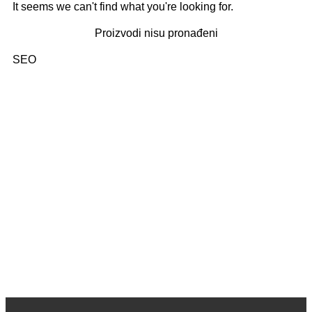
It seems we can't find what you're looking for.
Proizvodi nisu pronađeni
SEO
Kategorije: 01. Domaći pisci; 02. Strani pisci; 03. Decije
knjige (bajke i priče); 04. Decje knjige sa tvrdim koricama,
zvučne; 05. Dečje enciklopedije, edukativne; 06.
Slikovnice i bojanke; 07. Romani za decu, lektira; 08.
Leksikoni stranih reči; 09. Enciklopedijska izdanja; 10.
Rečnici za strane jezike; 11. Istorija; 12. Filozofija; 13.
Citati, poezija; 14. Popularna psihologija; 15. Medicinska
literatura; 16. Alternativno lečenje, zdravlje; 17. Knjige za
bebe; 18. Kuvari; 19. Priručnici; 20. Pravoslavlje, religija;
21. Pravoslavne knjige za decu; 22. Istorija Ravne gore
Kako kupiti i poručiti knjige
O nama
knjizaraodisej.rs
Pogledajte i našu stranicu online knjižara Odisej Valjevo
na Facebook strani.