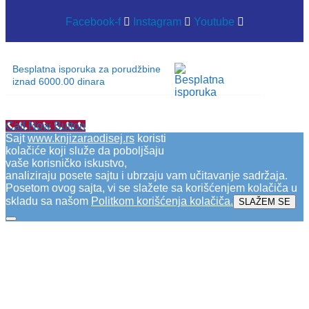
Facebook-f
Instagram
Youtube
Besplatna isporuka za porudžbine
iznad 6000.00 dinara
Call Now Button
Sajt
www.knjizaraodisej.rs
koristi
kolačiće koji služe da poboljšaju
vaše korisničko iskustvo,
analiziraju posete sajtu i ubrzaju vam učitavanje sadržaja.
Posetom ovog sajta, vi se slažete sa korišćenjem kolačiča u
skladu sa našom
Politkom korišćenja kolačiča
.
SLAŽEM SE