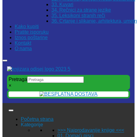
33. Kuvari
34. Rečnici za strane jezike
35. Leksikoni stranih reči
36. Crtanje i slikanje, arhitektura, umet
Kako kupiti
Pratite isporuku
Iznos poštarine
Kontakt
O nama
Pretraga
×
Početna strana
Kategorije
>>> Najprodavanije knjige <<<
01. Domaći pisci