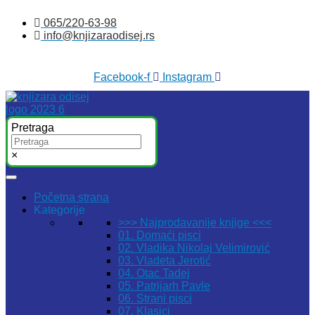
Skočite
065/220-63-98
na
info@knjizaraodisej.rs
sadržaj
Facebook-f
Instagram
Pretraga
×
Početna strana
Kategorije
>>> Najprodavanije knjige <<<
01. Domaći pisci
02. Vladika Nikolaj Velimirović
03. Vladeta Jerotić
04. Otac Tadej
05. Patrijarh Pavle
06. Strani pisci
07. Klasici