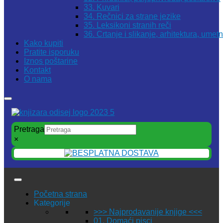
33. Kuvari
34. Rečnici za strane jezike
35. Leksikoni stranih reči
36. Crtanje i slikanje, arhitektura, umet
Kako kupiti
Pratite isporuku
Iznos poštarine
Kontakt
O nama
Pretraga
×
Početna strana
Kategorije
>>> Najprodavanije knjige <<<
01. Domaći pisci