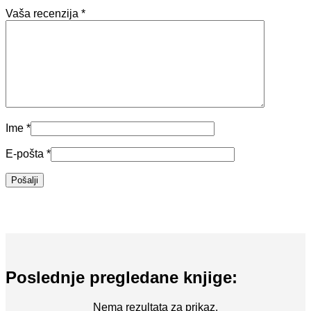
Vaša recenzija
*
Ime
*
E-pošta
*
Poslednje pregledane knjige:
Nema rezultata za prikaz.