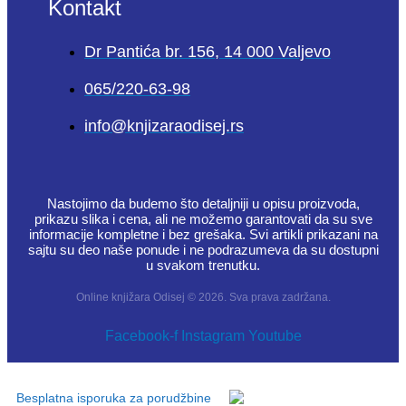
Kontakt
Dr Pantića br. 156, 14 000 Valjevo
065/220-63-98
info@knjizaraodisej.rs
Nastojimo da budemo što detaljniji u opisu proizvoda,
prikazu slika i cena, ali ne možemo garantovati da su sve
informacije kompletne i bez grešaka. Svi artikli prikazani na
sajtu su deo naše ponude i ne podrazumeva da su dostupni
u svakom trenutku.
Online knjižara Odisej © 2026. Sva prava zadržana.
Facebook-f
Instagram
Youtube
Besplatna isporuka za porudžbine