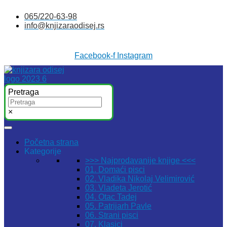
Skočite
065/220-63-98
na
info@knjizaraodisej.rs
sadržaj
Facebook-f
Instagram
Pretraga
×
Početna strana
Kategorije
>>> Najprodavanije knjige <<<
01. Domaći pisci
02. Vladika Nikolaj Velimirović
03. Vladeta Jerotić
04. Otac Tadej
05. Patrijarh Pavle
06. Strani pisci
07. Klasici