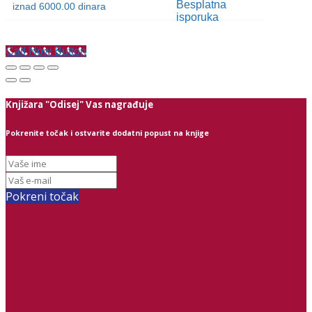
iznad 6000.00 dinara
Call Now Button
Knjižara "Odisej" Vas nagrađuje
Pokrenite točak i ostvarite dodatni popust na knjige
Pokreni točak