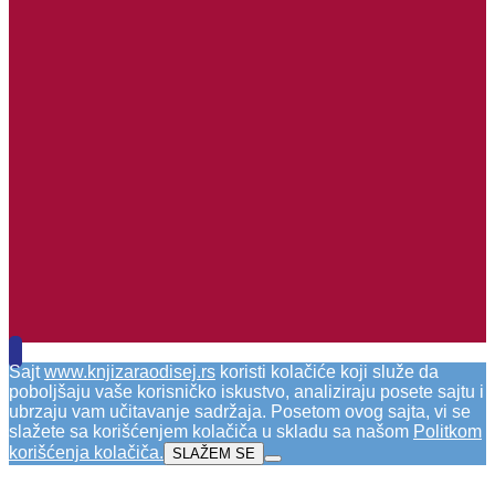
Sajt
www.knjizaraodisej.rs
koristi kolačiće koji služe da
poboljšaju vaše korisničko iskustvo, analiziraju posete sajtu i
ubrzaju vam učitavanje sadržaja. Posetom ovog sajta, vi se
slažete sa korišćenjem kolačiča u skladu sa našom
Politkom
korišćenja kolačiča
.
SLAŽEM SE