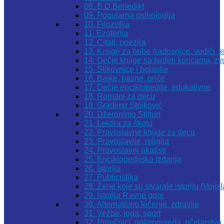
08. B.D.Benedikt
09. Popularna psihologija
10. Filozofija
11. Ezoterija
12. Citati, poezija
13. Knjige za bebe (radosnice, vodiči, k
14. Dečje knjige sa tvrdim koricama, z
15. Slikovnice i bojanke
16. Bajke, basne, priče
17. Dečje enciklopedije, edukativne
18. Romani za decu
19. Gradimir Stojković
20. Džeronimo Stilton
21. Lektira za školu
22. Pravoslavne knjige za decu
23. Pravoslavlje, religija
24. Pravoslavni akatisti
25. Enciklopedijska izdanja
26. Istorija
27. Publicistika
28. Žene koje su stvarale istoriju (Vojis
29. Istorija Ravne gore
30. Alternativno lečenje, zdravlje
31. Vežbe, joga, sport
32. Priručnici, poljoprivreda, pčelarstvo