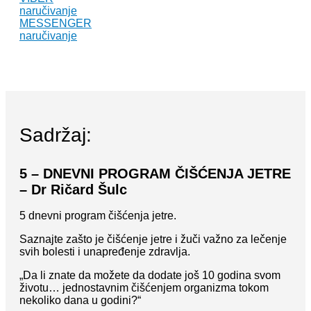
naručivanje
MESSENGER
naručivanje
Sadržaj:
5 – DNEVNI PROGRAM ČIŠĆENJA JETRE
– Dr Ričard Šulc
5 dnevni program čišćenja jetre.
Saznajte zašto je čišćenje jetre i žuči važno za lečenje
svih bolesti i unapređenje zdravlja.
„Da li znate da možete da dodate još 10 godina svom
životu… jednostavnim čišćenjem organizma tokom
nekoliko dana u godini?“