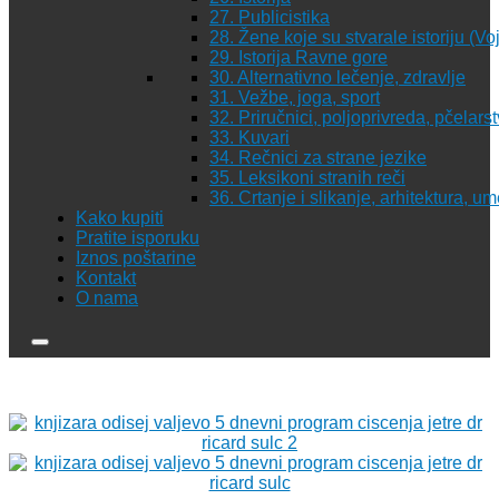
27. Publicistika
28. Žene koje su stvarale istoriju (Vo
29. Istorija Ravne gore
30. Alternativno lečenje, zdravlje
31. Vežbe, joga, sport
32. Priručnici, poljoprivreda, pčelars
33. Kuvari
34. Rečnici za strane jezike
35. Leksikoni stranih reči
36. Crtanje i slikanje, arhitektura, u
Kako kupiti
Pratite isporuku
Iznos poštarine
Kontakt
O nama