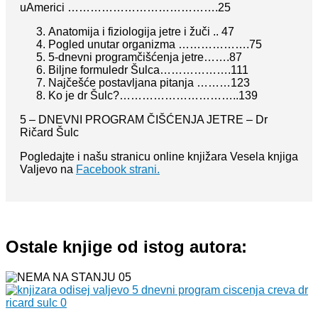
uAmerici ………………………………….25
Anatomija i fiziologija jetre i žuči .. 47
Pogled unutar organizma ……………….75
5-dnevni programčišćenja jetre…….87
Biljne formuledr Šulca……………….111
Najčešće postavljana pitanja ………123
Ko je dr Šulc?…………………………..139
5 – DNEVNI PROGRAM ČIŠĆENJA JETRE – Dr
Ričard Šulc
Pogledajte i našu stranicu online knjižara Vesela knjiga
Valjevo na
Facebook strani.
Ostale knjige od istog autora: