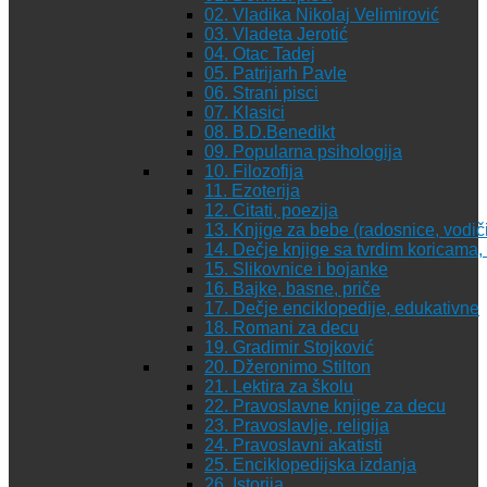
02. Vladika Nikolaj Velimirović
03. Vladeta Jerotić
04. Otac Tadej
05. Patrijarh Pavle
06. Strani pisci
07. Klasici
08. B.D.Benedikt
09. Popularna psihologija
10. Filozofija
11. Ezoterija
12. Citati, poezija
13. Knjige za bebe (radosnice, vodiči
14. Dečje knjige sa tvrdim koricama
15. Slikovnice i bojanke
16. Bajke, basne, priče
17. Dečje enciklopedije, edukativne
18. Romani za decu
19. Gradimir Stojković
20. Džeronimo Stilton
21. Lektira za školu
22. Pravoslavne knjige za decu
23. Pravoslavlje, religija
24. Pravoslavni akatisti
25. Enciklopedijska izdanja
26. Istorija