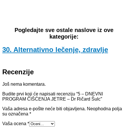
Pogledajte sve ostale naslove iz ove
kategorije:
30. Alternativno lečenje, zdravlje
Recenzije
Još nema komentara.
Budite prvi koji će napisati recenziju “5 – DNEVNI
PROGRAM ČIŠĆENJA JETRE – Dr Ričard Šulc”
Vaša adresa e-pošte neće biti objavljena.
Neophodna polja
su označena
*
Vaša ocena
*