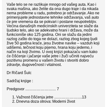
Vaše telo se ne razlikuje mnogo od vašeg auta. Kao i
svaka mašina, ako želite da ona dugo traje i da nikada
nema probleme u radu, potrebno je održavanje. Ako ne
primenjujete jednostavne tehnike održavanja, vaš auto
će pre vremena da se pokvari i postane neupotrebljiv.
Većina današnjih medicinskih univerziteta se slaže da
ljudsko telo, ako se adekvatno hrani i država, može da
funkcioniše oko 125 godina. Oni se slažu da jedini
razlog zašto do toga ne dolazi, razlog zbog kojeg ljudi
žive 50 godina kraće, jesu životne navike – vazduh koji
udišemo, tečnost koju pijemo, hrana koju jedemo, i
način na koji živimo. U ovoj knjizi pokazaću vam kako
će čišćenje i jačanje vaše jetre i žuči učiniti najveću
pozitivnu promenu u vašem životu i stvoriti dobro
zdravlje, dugovečnost i vitalnost.
Dr Ričard Šulc
Sadržaj knjige :
Predgovor …………………… 7
Važnost čišćenja jetre ………………….13
Dnevna doza otrova: Moderni život