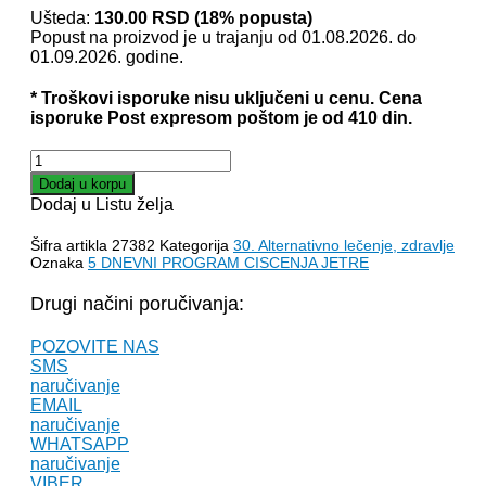
je
je:
Ušteda:
130.00
RSD
(18% popusta)
Popust na proizvod je u trajanju od 01.08.2026. do
bila:
590.00 RSD.
01.09.2026. godine.
720.00 RSD.
* Troškovi isporuke nisu uključeni u cenu. Cena
isporuke Post expresom poštom je od 410 din.
5
-
Dodaj u korpu
DNEVNI
Dodaj u Listu želja
PROGRAM
ČIŠĆENJA
Šifra artikla
27382
Kategorija
30. Alternativno lečenje, zdravlje
JETRE
Oznaka
5 DNEVNI PROGRAM CISCENJA JETRE
-
Dr
Drugi načini poručivanja:
Ričard
Šulc
POZOVITE NAS
količina
SMS
naručivanje
EMAIL
naručivanje
WHATSAPP
naručivanje
VIBER