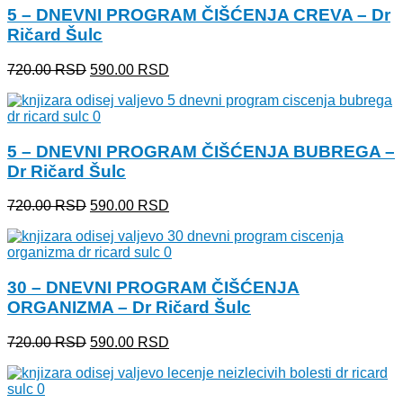
5 – DNEVNI PROGRAM ČIŠĆENJA CREVA – Dr
Ričard Šulc
Originalna
Trenutna
720.00
RSD
590.00
RSD
cena
cena
je
je:
bila:
590.00 RSD.
720.00 RSD.
5 – DNEVNI PROGRAM ČIŠĆENJA BUBREGA –
Dr Ričard Šulc
Originalna
Trenutna
720.00
RSD
590.00
RSD
cena
cena
je
je:
bila:
590.00 RSD.
720.00 RSD.
30 – DNEVNI PROGRAM ČIŠĆENJA
ORGANIZMA – Dr Ričard Šulc
Originalna
Trenutna
720.00
RSD
590.00
RSD
cena
cena
je
je:
bila:
590.00 RSD.