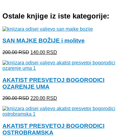
Ostale knjige iz iste kategorije:
SAN MAJKE BOŽIJE i molitve
Originalna
Trenutna
200.00
RSD
140.00
RSD
cena
cena
je
je:
bila:
140.00 RSD.
200.00 RSD.
AKATIST PRESVETOJ BOGORODICI
OZARENJE UMA
Originalna
Trenutna
290.00
RSD
220.00
RSD
cena
cena
je
je:
bila:
220.00 RSD.
290.00 RSD.
AKATIST PRESVETOJ BOGORODICI
OSTROBRAMSKA