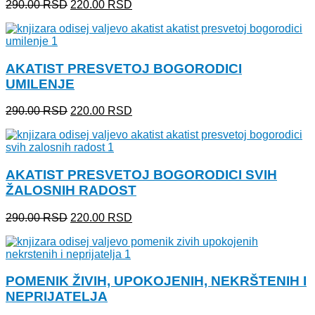
Originalna
Trenutna
290.00
RSD
220.00
RSD
cena
cena
je
je:
bila:
220.00 RSD.
290.00 RSD.
AKATIST PRESVETOJ BOGORODICI
UMILENJE
Originalna
Trenutna
290.00
RSD
220.00
RSD
cena
cena
je
je:
bila:
220.00 RSD.
290.00 RSD.
AKATIST PRESVETOJ BOGORODICI SVIH
ŽALOSNIH RADOST
Originalna
Trenutna
290.00
RSD
220.00
RSD
cena
cena
je
je:
bila:
220.00 RSD.
290.00 RSD.
POMENIK ŽIVIH, UPOKOJENIH, NEKRŠTENIH I
NEPRIJATELJA