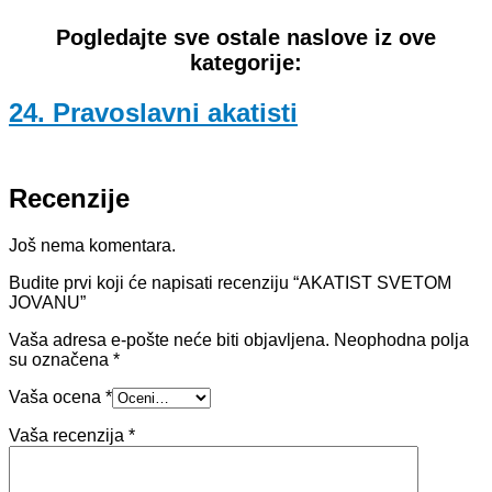
Pogledajte sve ostale naslove iz ove
kategorije:
24. Pravoslavni akatisti
Recenzije
Još nema komentara.
Budite prvi koji će napisati recenziju “AKATIST SVETOM
JOVANU”
Vaša adresa e-pošte neće biti objavljena.
Neophodna polja
su označena
*
Vaša ocena
*
Vaša recenzija
*