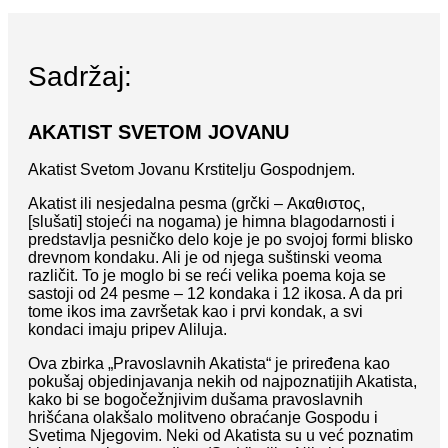
Sadržaj:
AKATIST SVETOM JOVANU
Akatist Svetom Jovanu Krstitelju Gospodnjem.
Akatist ili nesjedalna pesma (grčki – Ακαθιστος,
[slušati] stojeći na nogama) je himna blagodarnosti i
predstavlja pesničko delo koje je po svojoj formi blisko
drevnom kondaku. Ali je od njega suštinski veoma
različit. To je moglo bi se reći velika poema koja se
sastoji od 24 pesme – 12 kondaka i 12 ikosa. A da pri
tome ikos ima završetak kao i prvi kondak, a svi
kondaci imaju pripev Aliluja.
Ova zbirka „Pravoslavnih Akatista“ je priređena kao
pokušaj objedinjavanja nekih od najpoznatijih Akatista,
kako bi se bogočežnjivim dušama pravoslavnih
hrišćana olakšalo molitveno obraćanje Gospodu i
Svetima Njegovim. Neki od Akatista su u već poznatim