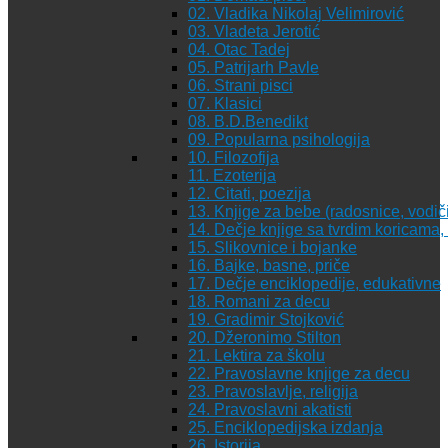
02. Vladika Nikolaj Velimirović
03. Vladeta Jerotić
04. Otac Tadej
05. Patrijarh Pavle
06. Strani pisci
07. Klasici
08. B.D.Benedikt
09. Popularna psihologija
10. Filozofija
11. Ezoterija
12. Citati, poezija
13. Knjige za bebe (radosnice, vodiči
14. Dečje knjige sa tvrdim koricama
15. Slikovnice i bojanke
16. Bajke, basne, priče
17. Dečje enciklopedije, edukativne
18. Romani za decu
19. Gradimir Stojković
20. Džeronimo Stilton
21. Lektira za školu
22. Pravoslavne knjige za decu
23. Pravoslavlje, religija
24. Pravoslavni akatisti
25. Enciklopedijska izdanja
26. Istorija