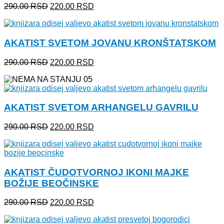
Originalna
Trenutna
290.00
RSD
220.00
RSD
cena
cena
je
je:
bila:
220.00 RSD.
AKATIST SVETOM JOVANU KRONŠTATSKOM
290.00 RSD.
Originalna
Trenutna
290.00
RSD
220.00
RSD
cena
cena
je
je:
bila:
220.00 RSD.
290.00 RSD.
AKATIST SVETOM ARHANGELU GAVRILU
Originalna
Trenutna
290.00
RSD
220.00
RSD
cena
cena
je
je:
bila:
220.00 RSD.
290.00 RSD.
AKATIST ČUDOTVORNOJ IKONI MAJKE
BOŽIJE BEOČINSKE
Originalna
Trenutna
290.00
RSD
220.00
RSD
cena
cena
je
je: