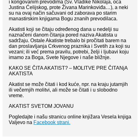
i korigovanim prevodima (Sv. Vladike Nikolaja, oca
Justina Ćelijskog, prote Živana Marinkoviđa…), a neki
su na ovaj način sačuvani od zaborava po starim
manastirskim knjigama Bogu znanih prevodilaca.
Akatisti koji se čitaju određenog dana u nedelji su
naznačeni danom čitanja pored naziva Akatista u
sadržaju. Ostale Akatiste trebalo bi pročitati barem na
dan proslavljanja Crkvenog praznika i Svetih za koji su
vezani; ili već prema pravilu, potrebi, želji i ljubavi koju
imamo za Boga, Svete Njegove i naše bližnje.
KAKO SE ČITA AKATIST? – MOLITVE PRE ČITANjA
AKATISTA
Akatist se može čitati i kod kuće, npr. na kraju jutarnjih
ili večernjih molitvi, ali može se čitati i u slobodno
vreme.
AKATIST SVETOM JOVANU
Pogledajte i našu stranicu online knjižara Vesela knjiga
Valjevo na
Facebook strani.