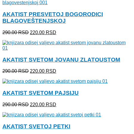
bila:
220.00 RSD.
290.00 RSD.
AKATIST PRESVETOJ BOGORODICI
BLAGOVEŠTENJSKOJ
Originalna
Trenutna
290.00
RSD
220.00
RSD
cena
cena
je
je:
bila:
220.00 RSD.
290.00 RSD.
AKATIST SVETOM JOVANU ZLATOUSTOM
Originalna
Trenutna
290.00
RSD
220.00
RSD
cena
cena
je
je:
bila:
220.00 RSD.
AKATIST SVETOM PAJSIJU
290.00 RSD.
Originalna
Trenutna
290.00
RSD
220.00
RSD
cena
cena
je
je:
bila:
220.00 RSD.
AKATIST SVETOJ PETKI
290.00 RSD.