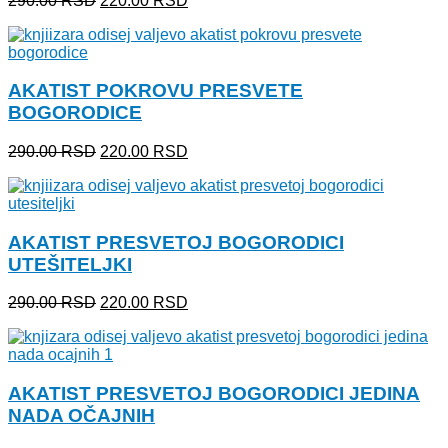
290.00
RSD
220.00
RSD
cena
cena
je
je:
bila:
220.00 RSD.
290.00 RSD.
AKATIST POKROVU PRESVETE
BOGORODICE
Originalna
Trenutna
290.00
RSD
220.00
RSD
cena
cena
je
je:
bila:
220.00 RSD.
290.00 RSD.
AKATIST PRESVETOJ BOGORODICI
UTEŠITELJKI
Originalna
Trenutna
290.00
RSD
220.00
RSD
cena
cena
je
je:
bila:
220.00 RSD.
290.00 RSD.
AKATIST PRESVETOJ BOGORODICI JEDINA
NADA OČAJNIH