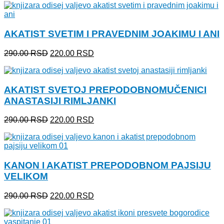
je
je:
bila:
220.00 RSD.
290.00 RSD.
AKATIST SVETIM I PRAVEDNIM JOAKIMU I ANI
Originalna
Trenutna
290.00
RSD
220.00
RSD
cena
cena
je
je:
bila:
220.00 RSD.
AKATIST SVETOJ PREPODOBNOMUČENICI
290.00 RSD.
ANASTASIJI RIMLJANKI
Originalna
Trenutna
290.00
RSD
220.00
RSD
cena
cena
je
je:
bila:
220.00 RSD.
290.00 RSD.
KANON I AKATIST PREPODOBNOM PAJSIJU
VELIKOM
Originalna
Trenutna
290.00
RSD
220.00
RSD
cena
cena
je
je:
bila:
220.00 RSD.