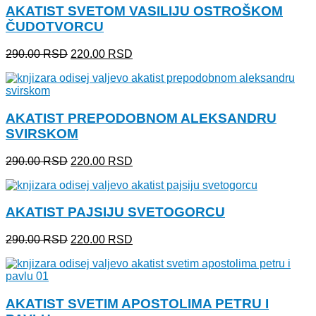
AKATIST SVETOM VASILIJU OSTROŠKOM
ČUDOTVORCU
Originalna
Trenutna
290.00
RSD
220.00
RSD
cena
cena
je
je:
bila:
220.00 RSD.
290.00 RSD.
AKATIST PREPODOBNOM ALEKSANDRU
SVIRSKOM
Originalna
Trenutna
290.00
RSD
220.00
RSD
cena
cena
je
je:
bila:
220.00 RSD.
AKATIST PAJSIJU SVETOGORCU
290.00 RSD.
Originalna
Trenutna
290.00
RSD
220.00
RSD
cena
cena
je
je:
bila:
220.00 RSD.
290.00 RSD.
AKATIST SVETIM APOSTOLIMA PETRU I