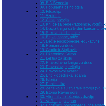
08. B.D.Benedikt
09. Popularna psihologija
10. Filozofija
11. Ezoterija
12. Citati, poezija
13. Knjige za bebe (radosnice, vodiči, k
14. Dečje knjige sa tvrdim koricama, z
15. Slikovnice i bojanke
16. Bajke, basne, priče
17. Dečje enciklopedije, edukativne
18. Romani za decu
19. Gradimir Stojković
20. Džeronimo Stilton
21. Lektira za školu
22. Pravoslavne knjige za decu
23. Pravoslavlje, religija
24. Pravoslavni akatisti
25. Enciklopedijska izdanja
26. Istorija
27. Publicistika
28. Žene koje su stvarale istoriju (Vojis
29. Istorija Ravne gore
30. Alternativno lečenje, zdravlje
31. Vežbe, joga, sport
32. Priručnici, poljoprivreda, pčelarstvo