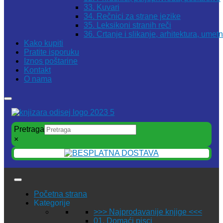
33. Kuvari
34. Rečnici za strane jezike
35. Leksikoni stranih reči
36. Crtanje i slikanje, arhitektura, umet
Kako kupiti
Pratite isporuku
Iznos poštarine
Kontakt
O nama
Pretraga
×
Početna strana
Kategorije
>>> Najprodavanije knjige <<<
01. Domaći pisci