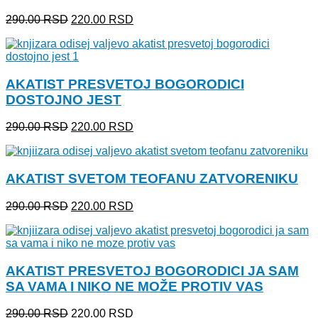
Originalna
Trenutna
290.00
RSD
220.00
RSD
cena
cena
je
je:
bila:
220.00 RSD.
290.00 RSD.
AKATIST PRESVETOJ BOGORODICI
DOSTOJNO JEST
Originalna
Trenutna
290.00
RSD
220.00
RSD
cena
cena
je
je:
bila:
220.00 RSD.
AKATIST SVETOM TEOFANU ZATVORENIKU
290.00 RSD.
Originalna
Trenutna
290.00
RSD
220.00
RSD
cena
cena
je
je:
bila:
220.00 RSD.
290.00 RSD.
AKATIST PRESVETOJ BOGORODICI JA SAM
SA VAMA I NIKO NE MOŽE PROTIV VAS
Originalna
Trenutna
290.00
RSD
220.00
RSD