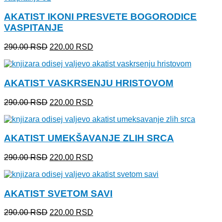
290.00 RSD.
AKATIST IKONI PRESVETE BOGORODICE
VASPITANJE
Originalna
Trenutna
290.00
RSD
220.00
RSD
cena
cena
je
je:
bila:
220.00 RSD.
AKATIST VASKRSENJU HRISTOVOM
290.00 RSD.
Originalna
Trenutna
290.00
RSD
220.00
RSD
cena
cena
je
je:
bila:
220.00 RSD.
AKATIST UMEKŠAVANJE ZLIH SRCA
290.00 RSD.
Originalna
Trenutna
290.00
RSD
220.00
RSD
cena
cena
je
je:
bila:
220.00 RSD.
AKATIST SVETOM SAVI
290.00 RSD.
Originalna
Trenutna
290.00
RSD
220.00
RSD
cena
cena