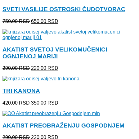
bila:
220.00 RSD.
SVETI VASILIJE OSTROSKI ČUDOTVORAC
290.00 RSD.
Originalna
Trenutna
750.00
RSD
650.00
RSD
cena
cena
je
je:
bila:
650.00 RSD.
750.00 RSD.
AKATIST SVETOJ VELIKOMUČENICI
OGNJENOJ MARIJI
Originalna
Trenutna
290.00
RSD
220.00
RSD
cena
cena
je
je:
bila:
220.00 RSD.
TRI KANONA
290.00 RSD.
Originalna
Trenutna
420.00
RSD
350.00
RSD
cena
cena
je
je:
bila:
350.00 RSD.
AKATIST PREOBRAŽENJU GOSPODNJEM
420.00 RSD.
Originalna
Trenutna
290.00
RSD
220.00
RSD