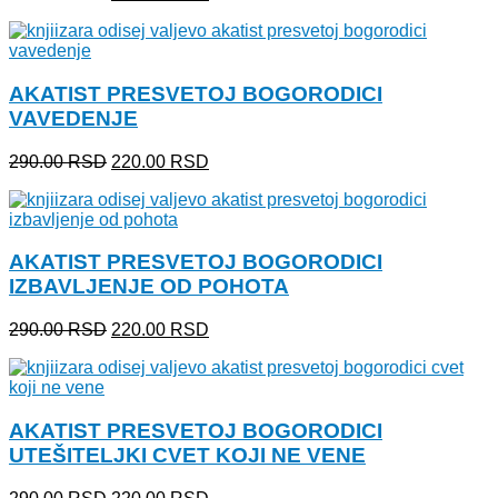
cena
cena
je
je:
bila:
220.00 RSD.
290.00 RSD.
AKATIST PRESVETOJ BOGORODICI
VAVEDENJE
Originalna
Trenutna
290.00
RSD
220.00
RSD
cena
cena
je
je:
bila:
220.00 RSD.
290.00 RSD.
AKATIST PRESVETOJ BOGORODICI
IZBAVLJENJE OD POHOTA
Originalna
Trenutna
290.00
RSD
220.00
RSD
cena
cena
je
je:
bila:
220.00 RSD.
290.00 RSD.
AKATIST PRESVETOJ BOGORODICI
UTEŠITELJKI CVET KOJI NE VENE
Originalna
Trenutna