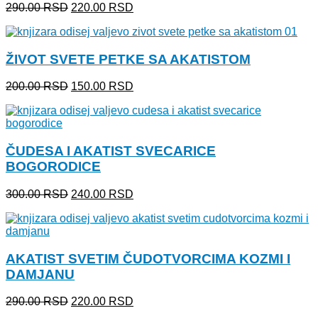
Originalna
Trenutna
290.00
RSD
220.00
RSD
cena
cena
je
je:
bila:
220.00 RSD.
ŽIVOT SVETE PETKE SA AKATISTOM
290.00 RSD.
Originalna
Trenutna
200.00
RSD
150.00
RSD
cena
cena
je
je:
bila:
150.00 RSD.
200.00 RSD.
ČUDESA I AKATIST SVECARICE
BOGORODICE
Originalna
Trenutna
300.00
RSD
240.00
RSD
cena
cena
je
je:
bila:
240.00 RSD.
300.00 RSD.
AKATIST SVETIM ČUDOTVORCIMA KOZMI I
DAMJANU
Originalna
Trenutna
290.00
RSD
220.00
RSD
cena
cena