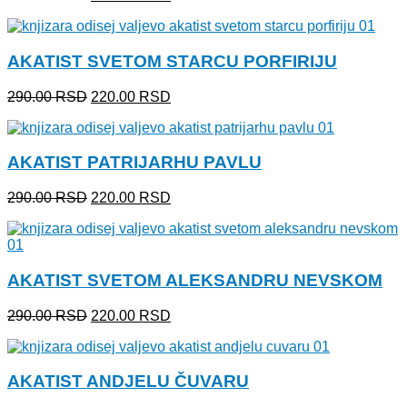
cena
cena
je
je:
bila:
220.00 RSD.
AKATIST SVETOM STARCU PORFIRIJU
290.00 RSD.
Originalna
Trenutna
290.00
RSD
220.00
RSD
cena
cena
je
je:
bila:
220.00 RSD.
AKATIST PATRIJARHU PAVLU
290.00 RSD.
Originalna
Trenutna
290.00
RSD
220.00
RSD
cena
cena
je
je:
bila:
220.00 RSD.
290.00 RSD.
AKATIST SVETOM ALEKSANDRU NEVSKOM
Originalna
Trenutna
290.00
RSD
220.00
RSD
cena
cena
je
je:
bila:
220.00 RSD.
AKATIST ANDJELU ČUVARU
290.00 RSD.