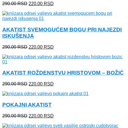
Originalna
Trenutna
290.00
RSD
220.00
RSD
cena
cena
je
je:
bila:
220.00 RSD.
290.00 RSD.
AKATIST SVEMOGUĆEM BOGU PRI NAJEZDI
ISKUŠENJA
Originalna
Trenutna
290.00
RSD
220.00
RSD
cena
cena
je
je:
bila:
220.00 RSD.
290.00 RSD.
AKATIST ROŽDENSTVU HRISTOVOM – BOŽIĆ
Originalna
Trenutna
290.00
RSD
220.00
RSD
cena
cena
je
je:
bila:
220.00 RSD.
POKAJNI AKATIST
290.00 RSD.
Originalna
Trenutna
290.00
RSD
220.00
RSD
cena
cena
je
je: