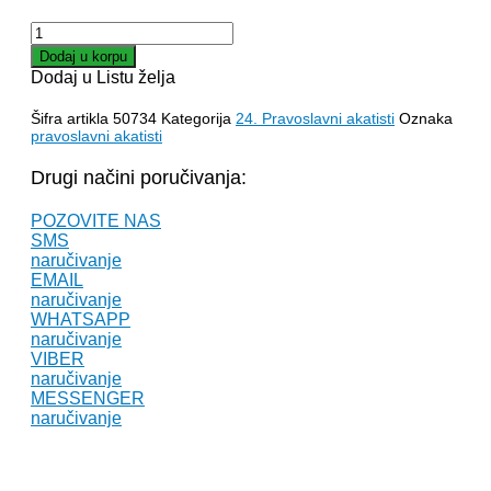
AKATIST
SVETOM
Dodaj u korpu
JOVANU
Dodaj u Listu želja
količina
Šifra artikla
50734
Kategorija
24. Pravoslavni akatisti
Oznaka
pravoslavni akatisti
Drugi načini poručivanja:
POZOVITE NAS
SMS
naručivanje
EMAIL
naručivanje
WHATSAPP
naručivanje
VIBER
naručivanje
MESSENGER
naručivanje