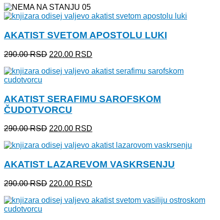
je
je:
bila:
220.00 RSD.
290.00 RSD.
AKATIST SVETOM APOSTOLU LUKI
Originalna
Trenutna
290.00
RSD
220.00
RSD
cena
cena
je
je:
bila:
220.00 RSD.
290.00 RSD.
AKATIST SERAFIMU SAROFSKOM
ČUDOTVORCU
Originalna
Trenutna
290.00
RSD
220.00
RSD
cena
cena
je
je:
bila:
220.00 RSD.
AKATIST LAZAREVOM VASKRSENJU
290.00 RSD.
Originalna
Trenutna
290.00
RSD
220.00
RSD
cena
cena
je
je:
bila:
220.00 RSD.
290.00 RSD.