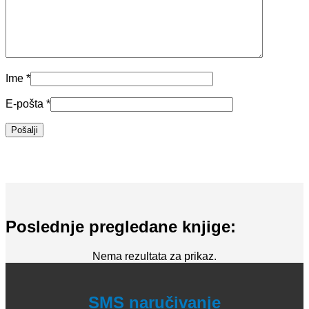
Ime
*
E-pošta
*
Poslednje pregledane knjige:
Nema rezultata za prikaz.
SMS naručivanje