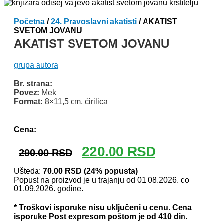
Početna
/
24. Pravoslavni akatisti
/ AKATIST
SVETOM JOVANU
AKATIST SVETOM JOVANU
grupa autora
Br. strana:
Povez:
Mek
Format:
8×11,5 cm, ćirilica
Odlomak knjige
Cena:
Originalna
Trenutna
220.00
RSD
290.00
RSD
cena
cena
je
je:
Ušteda:
70.00
RSD
(24% popusta)
Popust na proizvod je u trajanju od 01.08.2026. do
bila:
220.00 RSD.
01.09.2026. godine.
290.00 RSD.
* Troškovi isporuke nisu uključeni u cenu. Cena
isporuke Post expresom poštom je od 410 din.