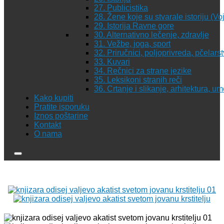
27. Publicistika
28. Žene koje su stvarale istoriju (Vo
29. Istorija Ravne gore
30. Alternativno lečenje, zdravlje
31. Vežbe, joga, sport
32. Priručnici, poljoprivreda, pčelars
33. Kuvari
34. Rečnici za strane jezike
35. Leksikoni stranih reči
36. Crtanje i slikanje, arhitektura, u
Kako kupiti
Pratite isporuku
Iznos poštarine
Kontakt
O nama