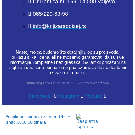
Dr Pantića br. 156, 14 000 Valjevo
065/220-63-98
info@knjizaraodisej.rs
Nastojimo da budemo što detaljniji u opisu proizvoda,
prikazu slika i cena, ali ne možemo garantovati da su sve
informacije kompletne i bez grešaka. Svi artikli prikazani na
sajtu su deo naše ponude i ne podrazumeva da su dostupni
u svakom trenutku.
Online knjižara Odisej © 2026. Sva prava zadržana.
Facebook-f
Instagram
Youtube
Besplatna isporuka za porudžbine
iznad 6000.00 dinara