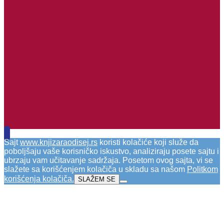
Sajt
www.knjizaraodisej.rs
koristi kolačiće koji služe da
poboljšaju vaše korisničko iskustvo, analiziraju posete sajtu i
ubrzaju vam učitavanje sadržaja. Posetom ovog sajta, vi se
slažete sa korišćenjem kolačiča u skladu sa našom
Politkom
korišćenja kolačiča
.
SLAŽEM SE