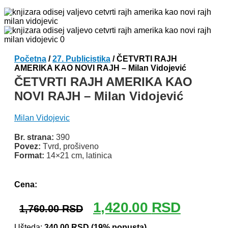
Početna
/
27. Publicistika
/ ČETVRTI RAJH
AMERIKA KAO NOVI RAJH – Milan Vidojević
ČETVRTI RAJH AMERIKA KAO
NOVI RAJH – Milan Vidojević
Milan Vidojevic
Br. strana:
390
Povez:
Tvrd, prošiveno
Format:
14×21 cm, latinica
Odlomak knjige
Cena:
Originalna
Trenutna
1,420.00
RSD
1,760.00
RSD
cena
cena
Ušteda:
340.00
RSD
(19% popusta)