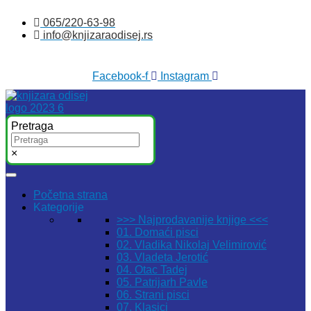
Skočite
065/220-63-98
na
info@knjizaraodisej.rs
sadržaj
Facebook-f
Instagram
Pretraga
×
Početna strana
Kategorije
>>> Najprodavanije knjige <<<
01. Domaći pisci
02. Vladika Nikolaj Velimirović
03. Vladeta Jerotić
04. Otac Tadej
05. Patrijarh Pavle
06. Strani pisci
07. Klasici