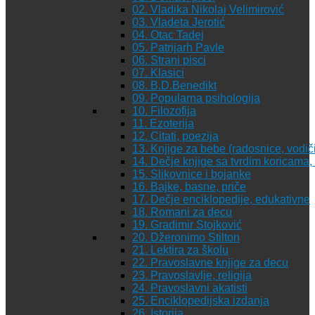
02. Vladika Nikolaj Velimirović
03. Vladeta Jerotić
04. Otac Tadej
05. Patrijarh Pavle
06. Strani pisci
07. Klasici
08. B.D.Benedikt
09. Popularna psihologija
10. Filozofija
11. Ezoterija
12. Citati, poezija
13. Knjige za bebe (radosnice, vodiči
14. Dečje knjige sa tvrdim koricama
15. Slikovnice i bojanke
16. Bajke, basne, priče
17. Dečje enciklopedije, edukativne
18. Romani za decu
19. Gradimir Stojković
20. Džeronimo Stilton
21. Lektira za školu
22. Pravoslavne knjige za decu
23. Pravoslavlje, religija
24. Pravoslavni akatisti
25. Enciklopedijska izdanja
26. Istorija