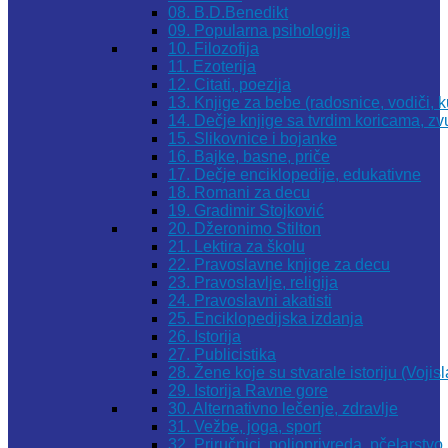
08. B.D.Benedikt
09. Popularna psihologija
10. Filozofija
11. Ezoterija
12. Citati, poezija
13. Knjige za bebe (radosnice, vodiči, k
14. Dečje knjige sa tvrdim koricama, z
15. Slikovnice i bojanke
16. Bajke, basne, priče
17. Dečje enciklopedije, edukativne
18. Romani za decu
19. Gradimir Stojković
20. Džeronimo Stilton
21. Lektira za školu
22. Pravoslavne knjige za decu
23. Pravoslavlje, religija
24. Pravoslavni akatisti
25. Enciklopedijska izdanja
26. Istorija
27. Publicistika
28. Žene koje su stvarale istoriju (Vojis
29. Istorija Ravne gore
30. Alternativno lečenje, zdravlje
31. Vežbe, joga, sport
32. Priručnici, poljoprivreda, pčelarstvo