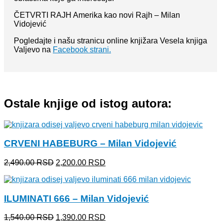
ČETVRTI RAJH Amerika kao novi Rajh – Milan
Vidojević
Pogledajte i našu stranicu online knjižara Vesela knjiga
Valjevo na
Facebook strani.
Ostale knjige od istog autora:
CRVENI HABEBURG – Milan Vidojević
Originalna
Trenutna
2,490.00
RSD
2,200.00
RSD
cena
cena
je
je:
bila:
2,200.00 RSD.
ILUMINATI 666 – Milan Vidojević
2,490.00 RSD.
Originalna
Trenutna
1,540.00
RSD
1,390.00
RSD