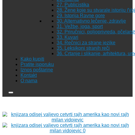
27. Publicistika
28. Žene koje su stvarale istoriju (Vo
29. Istorija Ravne gore
30. Alternativno lečenje, zdravlje
31. Vežbe, joga, sport
32. Priručnici, poljoprivreda, pčelars
33. Kuvari
34. Rečnici za strane jezike
35. Leksikoni stranih reči
36. Crtanje i slikanje, arhitektura, u
Kako kupiti
Pratite isporuku
Iznos poštarine
Kontakt
O nama