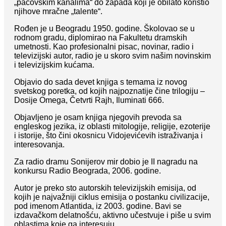
„pacovskim kanalima“ do zapada koji je obilato koristio
njihove mračne „talente“.
Rođen je u Beogradu 1950. godine. Školovao se u
rodnom gradu, diplomirao na Fakultetu dramskih
umetnosti. Kao profesionalni pisac, novinar, radio i
televizijski autor, radio je u skoro svim našim novinskim
i televizijskim kućama.
Objavio do sada devet knjiga s temama iz novog
svetskog poretka, od kojih najpoznatije čine trilogiju –
Dosije Omega, Četvrti Rajh, Iluminati 666.
Objavljeno je osam knjiga njegovih prevoda sa
engleskog jezika, iz oblasti mitologije, religije, ezoterije
i istorije, što čini okosnicu Vidojevićevih istraživanja i
interesovanja.
Za radio dramu Sonijerov mir dobio je II nagradu na
konkursu Radio Beograda, 2006. godine.
Autor je preko sto autorskih televizijskih emisija, od
kojih je najvažniji ciklus emisija o postanku civilizacije,
pod imenom Atlantida, iz 2003. godine. Bavi se
izdavačkom delatnošću, aktivno učestvuje i piše u svim
oblastima koje ga interesuju.