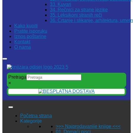
33. Kuvari
34. Rečnici za strane jezike
35. Leksikoni stranih reči
36. Crtanje i slikanje, arhitektura, umet
Kako kupiti
Pratite isporuku
Iznos poštarine
Kontakt
O nama
Pretraga
×
Početna strana
Kategorije
>>> Najprodavanije knjige <<<
01. Domaći pisci