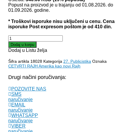
je
je:
Popust na proizvod je u trajanju od 01.08.2026. do
bila:
1,420.00 
01.09.2026. godine.
1,760.00 RSD.
* Troškovi isporuke nisu uključeni u cenu. Cena
isporuke Post expresom poštom je od 410 din.
ČETVRTI
RAJH
Dodaj u korpu
AMERIKA
Dodaj u Listu želja
KAO
NOVI
Šifra artikla
18028
Kategorija
27. Publicistika
Oznaka
RAJH
CETVRTI RAJH Amerika kao novi Rajh
-
Milan
Drugi načini poručivanja:
Vidojević
količina
POZOVITE NAS
SMS
naručivanje
EMAIL
naručivanje
WHATSAPP
naručivanje
VIBER
naručivanje