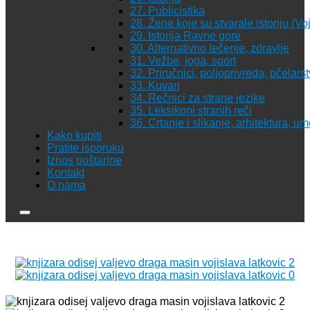
27. Publicistika
28. Žene koje su stvarale istoriju (Vo
29. Istorija Ravne gore
30. Alternativno lečenje, zdravlje
31. Vežbe, joga, sport
32. Priručnici, poljoprivreda, pčelars
33. Kuvari
34. Rečnici za strane jezike
35. Leksikoni stranih reči
36. Crtanje i slikanje, arhitektura, u
Kako kupiti
Pratite isporuku
Iznos poštarine
Kontakt
O nama