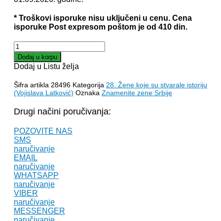
820.00 RSD.
* Troškovi isporuke nisu uključeni u cenu. Cena
isporuke Post expresom poštom je od 410 din.
DRAGA
MAŠIN
Dodaj u korpu
poslednja
Dodaj u Listu želja
kraljica
Obrenović
Šifra artikla
28496
Kategorija
28. Žene koje su stvarale istoriju
-
(Vojislava Latković)
Oznaka
Znamenite zene Srbije
Vojislava
Latković
Drugi načini poručivanja:
količina
POZOVITE NAS
SMS
naručivanje
EMAIL
naručivanje
WHATSAPP
naručivanje
VIBER
naručivanje
MESSENGER
naručivanje