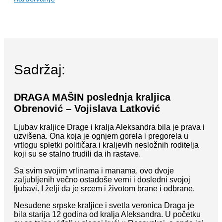
Sadržaj:
DRAGA MAŠIN poslednja kraljica
Obrenović – Vojislava Latković
Ljubav kraljice Drage i kralja Aleksandra bila je prava i
uzvišena. Ona koja je ognjem gorela i pregorela u
vrtlogu spletki političara i kraljevih nesložnih roditelja
koji su se stalno trudili da ih rastave.
Sa svim svojim vrlinama i manama, ovo dvoje
zaljubljenih večno ostadoše verni i dosledni svojoj
ljubavi. I želji da je srcem i životom brane i odbrane.
Nesuđene srpske kraljice i svetla veronica Draga je
bila starija 12 godina od kralja Aleksandra. U početku