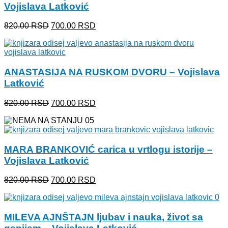
Vojislava Latković
Originalna
Trenutna
820.00
RSD
700.00
RSD
cena
cena
je
je:
bila:
700.00 RSD.
820.00 RSD.
ANASTASIJA NA RUSKOM DVORU – Vojislava
Latković
Originalna
Trenutna
820.00
RSD
700.00
RSD
cena
cena
je
je:
bila:
700.00 RSD.
820.00 RSD.
MARA BRANKOVIĆ carica u vrtlogu istorije –
Vojislava Latković
Originalna
Trenutna
820.00
RSD
700.00
RSD
cena
cena
je
je:
bila:
700.00 RSD.
MILEVA AJNŠTAJN ljubav i nauka, život sa
820.00 RSD.