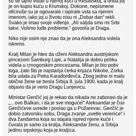
su se tajno viđali u njenoj kući u Resavskoj, a onda joj
je on kupio kuću u Krunskoj. Dokone, nepismene
oficiruše su je ogovarale i ispirale usta sa njenim
imenom, iako joj u životu nisu ni „Dobar dan“ rekli.
Svako je imao svoje viđenje. „Ali valjda smo mi Srbi
takvi. Volimo tuđe probleme.“ govorila je Draga.
Niko nije osim nje znao da je ona Aleksandra volela
iskreno.
Kralj Milan je hteo da oženi Aleksandra austrijskom
pincezom Šamburg Lipe, a Natalija je dobru priliku
videla u crnogorskim princezama. Milan je bio potiv
toga, zato što je najstarija ćerka knjaza Nikolie, Zorka
bila udata za Petra Karađorđevća. Zbog jedne ni malo
obične žene se tresla Srbija 8. jula 1900. kada je kralj
objavio da je verio Dragu Lunjevicu.
Ministar Genčić joj je rekao da nikada ne zaboravi da je
„…ovo Balkan, i da je sve moguće!“ Aleksandar je čuo
Genčićeve uvrede i poslao ga u Požarevac. Genčić je
dobio zatvorsku sobu, Draga zvanje „svetle verenice“ i
dva žandarma koja su stajala ispred njene kuće i
čuvala je samo za kralja, Aleksandar ženu, a Srbija
jedinu srpskinju koja je kraljica.