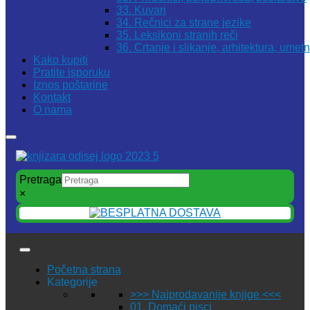
33. Kuvari
34. Rečnici za strane jezike
35. Leksikoni stranih reči
36. Crtanje i slikanje, arhitektura, umet
Kako kupiti
Pratite isporuku
Iznos poštarine
Kontakt
O nama
Pretraga
×
Početna strana
Kategorije
>>> Najprodavanije knjige <<<
01. Domaći pisci