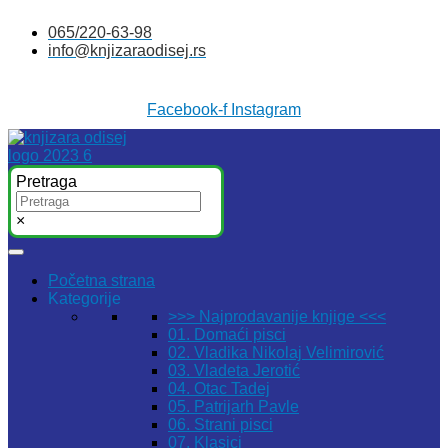
Skočite
065/220-63-98
na
info@knjizaraodisej.rs
sadržaj
Facebook-f
Instagram
Pretraga
×
Početna strana
Kategorije
>>> Najprodavanije knjige <<<
01. Domaći pisci
02. Vladika Nikolaj Velimirović
03. Vladeta Jerotić
04. Otac Tadej
05. Patrijarh Pavle
06. Strani pisci
07. Klasici