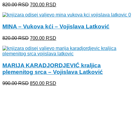
Originalna
Trenutna
820.00
RSD
700.00
RSD
cena
cena
je
je:
bila:
700.00 RSD.
MINA – Vukova kći – Vojislava Latković
820.00 RSD.
Originalna
Trenutna
820.00
RSD
700.00
RSD
cena
cena
je
je:
bila:
700.00 RSD.
820.00 RSD.
MARIJA KARADJORDJEVIĆ kraljica
plemenitog srca – Vojislava Latković
Originalna
Trenutna
990.00
RSD
850.00
RSD
cena
cena
je
je:
bila:
850.00 RSD.
990.00 RSD.