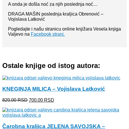
A onda je došla noć za njih poslednja noć…
DRAGA MAŠIN poslednja kraljica Obrenović –
Vojislava Latković
Pogledajte i našu stranicu online knjižara Vesela knjiga
Valjevo na
Facebook strani.
Ostale knjige od istog autora:
KNEGINJA MILICA – Vojislava Latković
Originalna
Trenutna
820.00
RSD
700.00
RSD
cena
cena
je
je:
bila:
700.00 RSD.
820.00 RSD.
Čarobna kraljica JELENA SAVOJSKA –