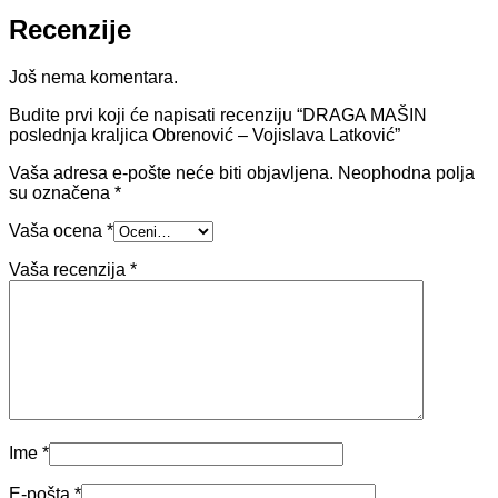
Recenzije
Još nema komentara.
Budite prvi koji će napisati recenziju “DRAGA MAŠIN
poslednja kraljica Obrenović – Vojislava Latković”
Vaša adresa e-pošte neće biti objavljena.
Neophodna polja
su označena
*
Vaša ocena
*
Vaša recenzija
*
Ime
*
E-pošta
*