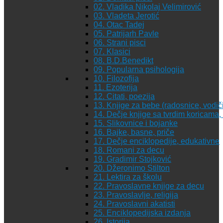
02. Vladika Nikolaj Velimirović
03. Vladeta Jerotić
04. Otac Tadej
05. Patrijarh Pavle
06. Strani pisci
07. Klasici
08. B.D.Benedikt
09. Popularna psihologija
10. Filozofija
11. Ezoterija
12. Citati, poezija
13. Knjige za bebe (radosnice, vodiči
14. Dečje knjige sa tvrdim koricama
15. Slikovnice i bojanke
16. Bajke, basne, priče
17. Dečje enciklopedije, edukativne
18. Romani za decu
19. Gradimir Stojković
20. Džeronimo Stilton
21. Lektira za školu
22. Pravoslavne knjige za decu
23. Pravoslavlje, religija
24. Pravoslavni akatisti
25. Enciklopedijska izdanja
26. Istorija