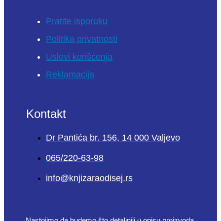
Pratite isporuku
Politika privatnosti
Uslovi korišćenja
Reklamacija
Kontakt
Dr Pantića br. 156, 14 000 Valjevo
065/220-63-98
info@knjizaraodisej.rs
Nastojimo da budemo što detaljniji u opisu proizvoda,