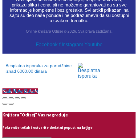
prikazu slika i cena, ali ne možemo garantovati da su sve
informacije kompletne i bez grešaka. Svi artikli prikazani na
sajtu su deo naše ponude i ne podrazumeva da su dostupni
u svakom trenutku.
Online knjižara Odisej © 2026. Sva prava zadržana.
Facebook-f
Instagram
Youtube
Besplatna isporuka za porudžbine
iznad 6000.00 dinara
Call Now Button
Knjižara "Odisej" Vas nagrađuje
Pokrenite točak i ostvarite dodatni popust na knjige