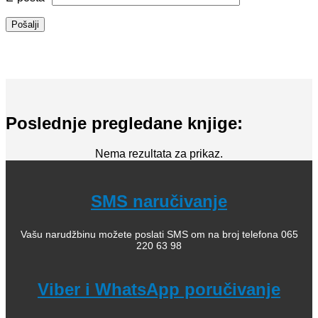
Poslednje pregledane knjige:
Nema rezultata za prikaz.
SMS naručivanje
Vašu narudžbinu možete poslati SMS om na broj telefona 065
220 63 98
Viber i WhatsApp poručivanje