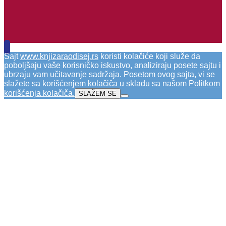
Sajt
www.knjizaraodisej.rs
koristi kolačiće koji služe da
poboljšaju vaše korisničko iskustvo, analiziraju posete sajtu i
ubrzaju vam učitavanje sadržaja. Posetom ovog sajta, vi se
slažete sa korišćenjem kolačiča u skladu sa našom
Politkom
korišćenja kolačiča
.
SLAŽEM SE