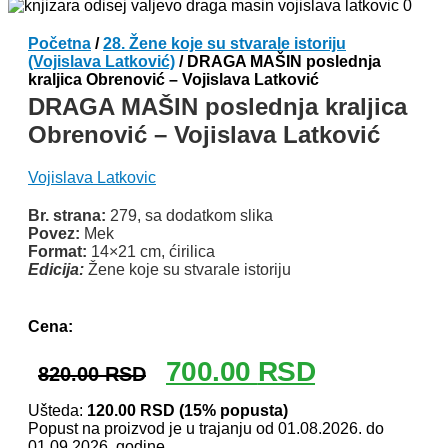
Početna
/
28. Žene koje su stvarale istoriju
(Vojislava Latković)
/ DRAGA MAŠIN poslednja
kraljica Obrenović – Vojislava Latković
DRAGA MAŠIN poslednja kraljica
Obrenović – Vojislava Latković
Vojislava Latkovic
Br. strana:
279, sa dodatkom slika
Povez:
Mek
Format:
14×21 cm, ćirilica
Edicija:
Žene koje su stvarale istoriju
Odlomak knjige
Cena:
Originalna
Trenutna
700.00
RSD
820.00
RSD
cena
cena
je
je:
Ušteda:
120.00
RSD
(15% popusta)
Popust na proizvod je u trajanju od 01.08.2026. do
bila:
700.00 RSD.
01.09.2026. godine.