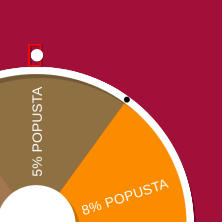
Kašalj
Lečenje kašlja hranljivim biljkama i namernicama
Bronhitis
Uzroci bronhitisa I faktori rizika
Utvrđivanje dijagnoze bronhitisa
Koraci za lečenje bronhitisa
Prirodno lečenje : Đumbir, Beli luk, Kurkuma, Ulje euka
Crni luk, Susam, Limun, Spanać, Šargarepa, Lovor, Bosil
Učenje akademika Georgija Nikolajeviča Sitina
Ishrana po krvnim grupama
Krvna grupa A, B, AB
Struktura namernica po krvnim grupama
Preparati i smeše na bazi pčelinjih I biljnih proizvoda od
Pogledajte i našu stranicu online knjižara Vesela knjiga Valj