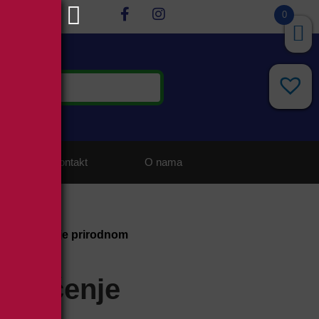
0
Kontakt
O nama
ITIS lečenje prirodnom
S lečenje