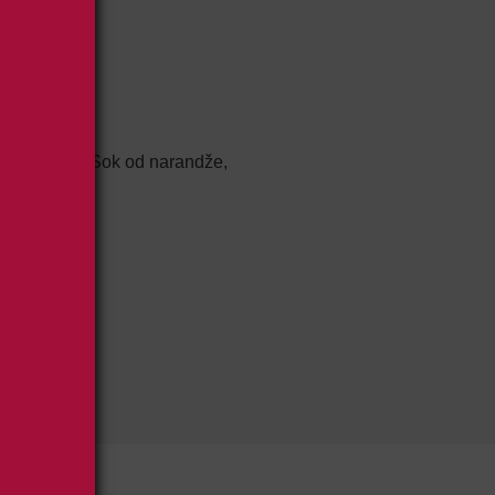
jeg origana, Sok od narandže,