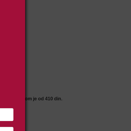
ne.
presom poštom je od 410 din.