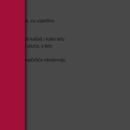
ćini slučajeva, za uspešno
rupom izlečiti kašalj i kako telu
između grla i pluća, a telo
im dobima, a najčešće oboljevaju