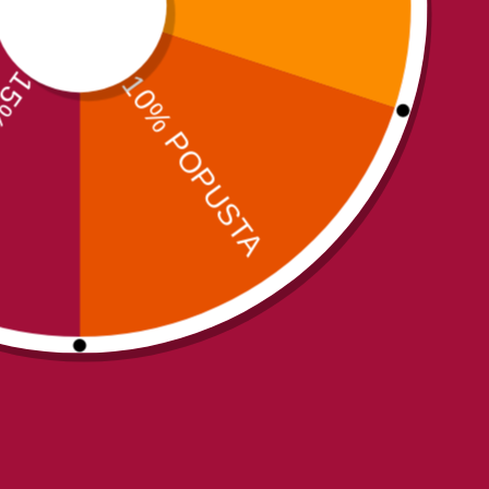
Ostale knjiga istih oznaka: