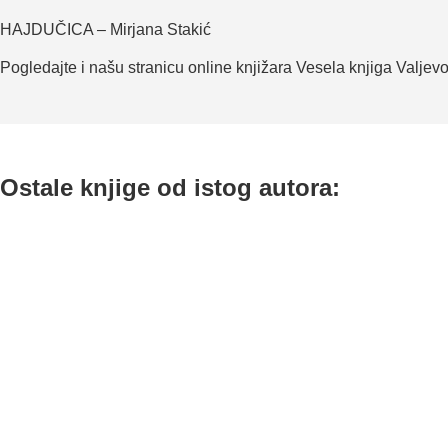
HAJDUČICA – Mirjana Stakić
Pogledajte i našu stranicu online knjižara Vesela knjiga Valjev
Ostale knjige od istog autora: