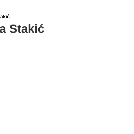
akić
a Stakić