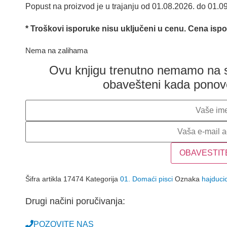
Popust na proizvod je u trajanju od 01.08.2026. do 01.0
bila:
500.00 RSD
650.00 RSD.
* Troškovi isporuke nisu uključeni u cenu. Cena isp
Nema na zalihama
Ovu knjigu trenutno nemamo na st
obavešteni kada pono
OBAVESTIT
Šifra artikla
17474
Kategorija
01. Domaći pisci
Oznaka
hajduci
Drugi načini poručivanja:
POZOVITE NAS