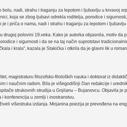
 bolu, nadi, strahu i traganju za lepotom i ljubavlju u krvavoj srp
nici, koja se zbog ljubavi odrekla roditelja, porodice i sigurnost
je i priča o nama, nadi i strahu i traganju za lepotom i ljubavlju u
u drugoj polovini 19.veka. Kako je autorka objasnila, motiv da pi
 porodice i sigurnosti i da se na taj način suprotstavi tradiciona
čkala i krala“, kazala je Stakićka i otkrila da je glavni lik u ro
ltet, magistraturu filozofsko-filoloških nauka i doktorat iz dida
im i naučnim radom. Bila je višegodišnji član redakcije i uredni
pitače strukovnih strudija u Gnjilanu – Bujanovcu. Objavila je 
konferencija u zemlji i inostranstvu.
 doživeli višestruka izdanja. Mirjanina poezija je prevođena na en