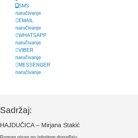
SMS
naručivanje
EMAIL
naručivanje
WHATSAPP
naručivanje
VIBER
naručivanje
MESSENGER
naručivanje
Sadržaj:
HAJDUČICA – Mirjana Stakić
Roman pisan po istinitom događaju.