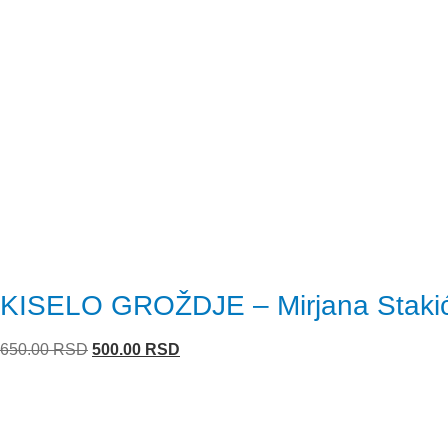
KISELO GROŽDJE – Mirjana Staki
Originalna
Trenutna
650.00
RSD
500.00
RSD
cena
cena
je
je:
bila:
500.00 RSD.
650.00 RSD.