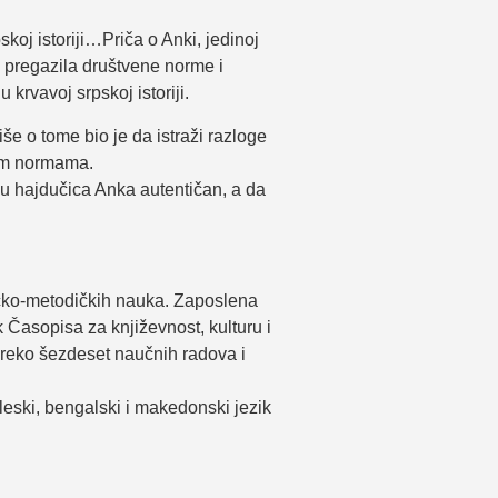
skoj istoriji…Priča o Anki, jedinoj
i, pregazila društvene norme i
 krvavoj srpskoj istoriji.
še o tome bio je da istraži razloge
lnim normama.
manu hajdučica Anka autentičan, a da
ktičko-metodičkih nauka. Zaposlena
k Časopisa za književnost, kulturu i
preko šezdeset naučnih radova i
gleski, bengalski i makedonski jezik