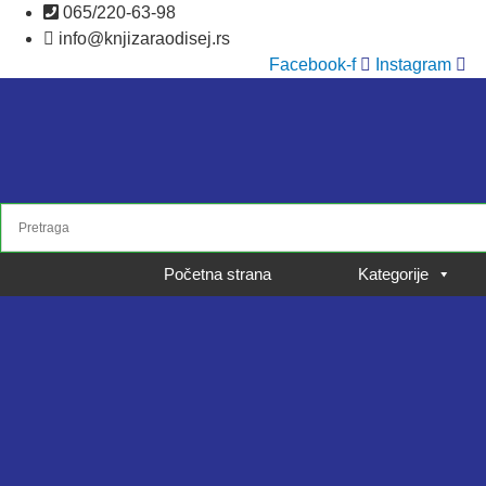
Skočite
065/220-63-98
na
info@knjizaraodisej.rs
sadržaj
Facebook-f
Instagram
Početna strana
Kategorije