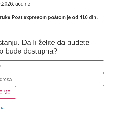
9.2026. godine.
.
oruke Post expresom poštom je od 410 din.
anju. Da li želite da budete
vo bude dostupna?
E ME
ca