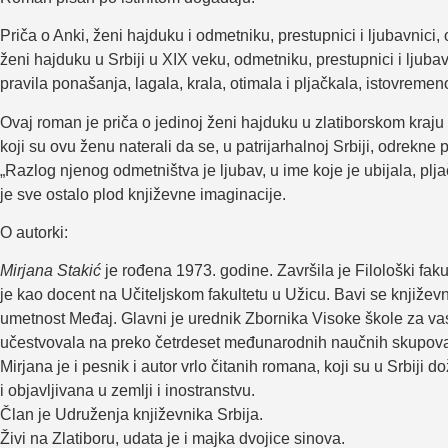
Priča o Anki, ženi hajduku i odmetniku, prestupnici i ljubavnici, o
ženi hajduku u Srbiji u XIX veku, odmetniku, prestupnici i ljubav
pravila ponašanja, lagala, krala, otimala i pljačkala, istovremeno 
Ovaj roman je priča o jedinoj ženi hajduku u zlatiborskom kraju 
koji su ovu ženu naterali da se, u patrijarhalnoj Srbiji, odrekne
„Razlog njenog odmetništva je ljubav, u ime koje je ubijala, plja
je sve ostalo plod književne imaginacije.
O autorki:
Mirjana Stakić
je rođena 1973. godine. Završila je Filološki faku
je kao docent na Učiteljskom fakultetu u Užicu. Bavi se književn
umetnost Međaj. Glavni je urednik Zbornika Visoke škole za vas
učestvovala na preko četrdeset međunarodnih naučnih skupova i 
Mirjana je i pesnik i autor vrlo čitanih romana, koji su u Srbiji
i objavljivana u zemlji i inostranstvu.
Član je Udruženja književnika Srbija.
Živi na Zlatiboru, udata je i majka dvojice sinova.