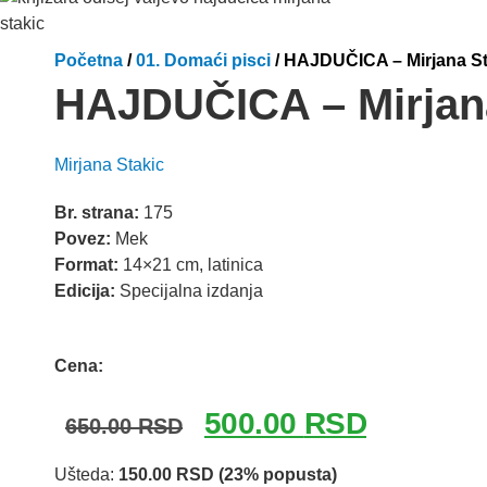
Početna
/
01. Domaći pisci
/ HAJDUČICA – Mirjana St
HAJDUČICA – Mirjan
Mirjana Stakic
Br. strana:
175
Povez:
Mek
Format:
14×21 cm, latinica
Edicija:
Specijalna izdanja
Odlomak knjige
Cena:
Originalna
Trenutna
500.00
RSD
650.00
RSD
cena
cena
Ušteda:
150.00
RSD
(23% popusta)
je
je: