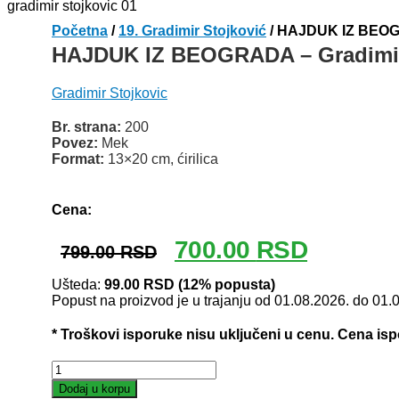
Početna
/
19. Gradimir Stojković
/ HAJDUK IZ BEOGR
HAJDUK IZ BEOGRADA – Gradimir
Gradimir Stojkovic
Br. strana:
200
Povez:
Mek
Format:
13×20 cm, ćirilica
Odlomak knjige
Cena:
Originalna
Trenutna
700.00
RSD
799.00
RSD
cena
cena
je
je:
Ušteda:
99.00
RSD
(12% popusta)
Popust na proizvod je u trajanju od 01.08.2026. do 01.
bila:
700.00 RSD
799.00 RSD.
* Troškovi isporuke nisu uključeni u cenu. Cena is
HAJDUK
IZ
Dodaj u korpu