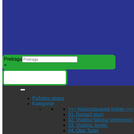
Pretraga
×
Početna strana
Kategorije
>>> Najprodavanije knjige <<<
01. Domaći pisci
02. Vladika Nikolaj Velimirović
03. Vladeta Jerotić
04. Otac Tadej