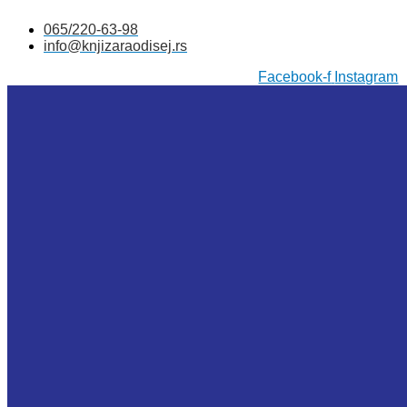
Skočite
065/220-63-98
na
info@knjizaraodisej.rs
sadržaj
Facebook-f
Instagram