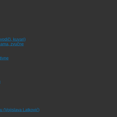
vodiči, kuvari)
icama, zvučne
tivne
u
ju (Vojislava Latković)