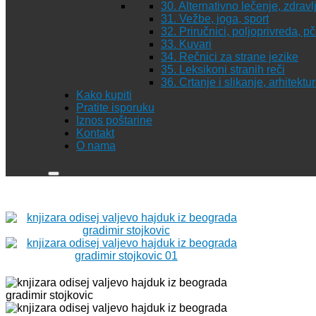
30. Alternativno lečenje, zdravl
31. Vežbe, joga, sport
32. Priručnici, poljoprivreda, p
33. Kuvari
34. Rečnici za strane jezike
35. Leksikoni stranih reči
36. Crtanje i slikanje, arhitekt
Kako kupiti
Pratite isporuku
Iznos poštarine
Kontakt
O nama