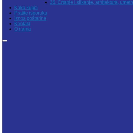
36. Crtanje i slikanje, arhitektura, umet
Kako kupiti
Pratite isporuku
Iznos poštarine
Kontakt
O nama