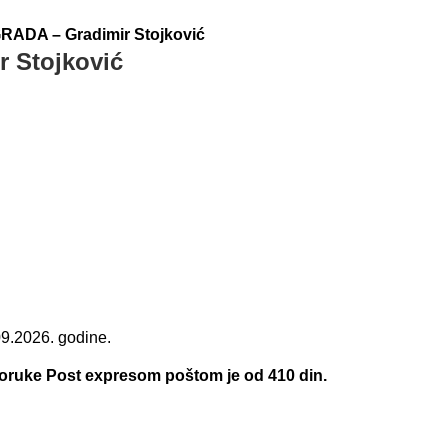
ADA – Gradimir Stojković
 Stojković
09.2026. godine.
.
poruke Post expresom poštom je od 410 din.