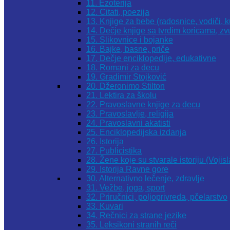
11. Ezoterija
12. Citati, poezija
13. Knjige za bebe (radosnice, vodiči, k
14. Dečje knjige sa tvrdim koricama, z
15. Slikovnice i bojanke
16. Bajke, basne, priče
17. Dečje enciklopedije, edukativne
18. Romani za decu
19. Gradimir Stojković
20. Džeronimo Stilton
21. Lektira za školu
22. Pravoslavne knjige za decu
23. Pravoslavlje, religija
24. Pravoslavni akatisti
25. Enciklopedijska izdanja
26. Istorija
27. Publicistika
28. Žene koje su stvarale istoriju (Vojis
29. Istorija Ravne gore
30. Alternativno lečenje, zdravlje
31. Vežbe, joga, sport
32. Priručnici, poljoprivreda, pčelarstvo
33. Kuvari
34. Rečnici za strane jezike
35. Leksikoni stranih reči