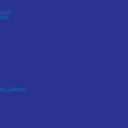
uvari)
vučne
lava Latković)