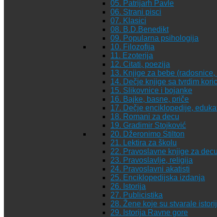
05. Patrijarh Pavle
06. Strani pisci
07. Klasici
08. B.D.Benedikt
09. Popularna psihologija
10. Filozofija
11. Ezoterija
12. Citati, poezija
13. Knjige za bebe (radosnice, 
14. Dečje knjige sa tvrdim kor
15. Slikovnice i bojanke
16. Bajke, basne, priče
17. Dečje enciklopedije, eduka
18. Romani za decu
19. Gradimir Stojković
20. Džeronimo Stilton
21. Lektira za školu
22. Pravoslavne knjige za dec
23. Pravoslavlje, religija
24. Pravoslavni akatisti
25. Enciklopedijska izdanja
26. Istorija
27. Publicistika
28. Žene koje su stvarale istori
29. Istorija Ravne gore