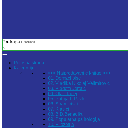
Pretraga
×
Početna strana
Kategorije
>>> Najprodavanije knjige <<<
01. Domaći pisci
02. Vladika Nikolaj Velimirović
03. Vladeta Jerotić
04. Otac Tadej
05. Patrijarh Pavle
06. Strani pisci
07. Klasici
08. B.D.Benedikt
09. Popularna psihologija
10. Filozofija