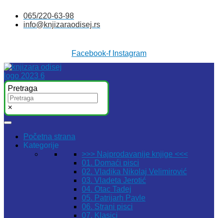
Skočite
065/220-63-98
na
info@knjizaraodisej.rs
sadržaj
Facebook-f
Instagram
Pretraga
×
Početna strana
Kategorije
>>> Najprodavanije knjige <<<
01. Domaći pisci
02. Vladika Nikolaj Velimirović
03. Vladeta Jerotić
04. Otac Tadej
05. Patrijarh Pavle
06. Strani pisci
07. Klasici