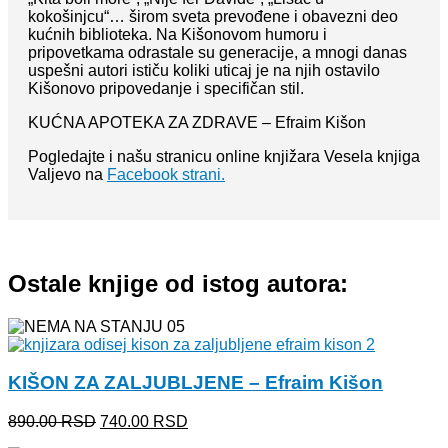
kokošinjcu“… širom sveta prevođene i obavezni deo
kućnih biblioteka. Na Kišonovom humoru i
pripovetkama odrastale su generacije, a mnogi danas
uspešni autori ističu koliki uticaj je na njih ostavilo
Kišonovo pripovedanje i specifičan stil.
KUĆNA APOTEKA ZA ZDRAVE – Efraim Kišon
Pogledajte i našu stranicu online knjižara Vesela knjiga
Valjevo na
Facebook strani.
Ostale knjige od istog autora:
KIŠON ZA ZALJUBLJENE – Efraim Kišon
Originalna
Trenutna
890.00
RSD
740.00
RSD
cena
cena