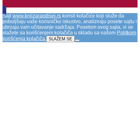
Sajt
www.knjizaraodisej.rs
koristi kolačiće koji služe da
poboljšaju vaše korisničko iskustvo, analiziraju posete sajtu i
ubrzaju vam učitavanje sadržaja. Posetom ovog sajta, vi se
slažete sa korišćenjem kolačiča u skladu sa našom
Politkom
korišćenja kolačiča
.
SLAŽEM SE