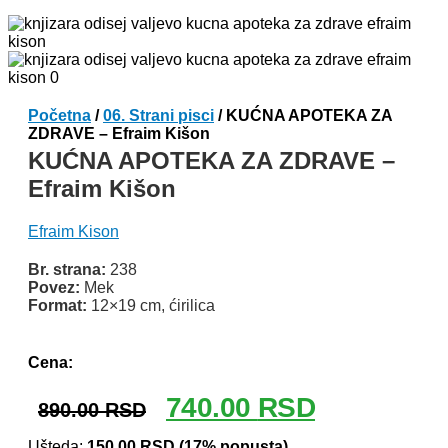
Početna
/
06. Strani pisci
/ KUĆNA APOTEKA ZA
ZDRAVE – Efraim Kišon
KUĆNA APOTEKA ZA ZDRAVE –
Efraim Kišon
Efraim Kison
Br. strana:
238
Povez:
Mek
Format:
12×19 cm, ćirilica
Odlomak knjige
Cena:
Originalna
Trenutna
740.00
RSD
890.00
RSD
cena
cena
Ušteda:
150.00
RSD
(17% popusta)