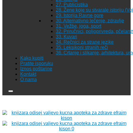
27. Publicistika
28. Žene koje su stvarale istoriju (Vo
29. Istorija Ravne gore
30. Alternativno lečenje, zdravlje
31. Vežbe, joga, sport
32. Priručnici, poljoprivreda, pčelars
33. Kuvari
34. Rečnici za strane jezike
35. Leksikoni stranih reči
36. Crtanje i slikanje, arhitektura, u
Kako kupiti
Pratite isporuku
Iznos poštarine
Kontakt
O nama