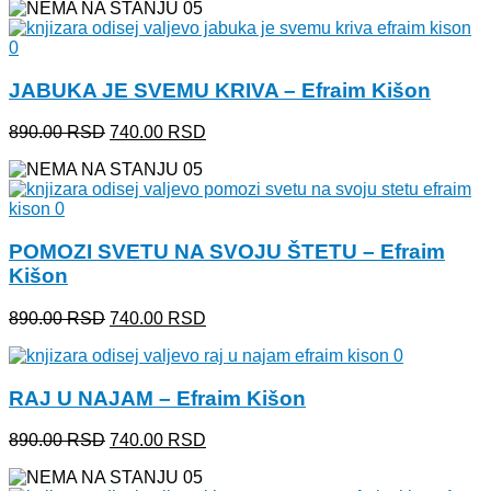
je
je:
bila:
740.00 RSD.
890.00 RSD.
JABUKA JE SVEMU KRIVA – Efraim Kišon
Originalna
Trenutna
890.00
RSD
740.00
RSD
cena
cena
je
je:
bila:
740.00 RSD.
890.00 RSD.
POMOZI SVETU NA SVOJU ŠTETU – Efraim
Kišon
Originalna
Trenutna
890.00
RSD
740.00
RSD
cena
cena
je
je:
bila:
740.00 RSD.
RAJ U NAJAM – Efraim Kišon
890.00 RSD.
Originalna
Trenutna
890.00
RSD
740.00
RSD
cena
cena
je
je: