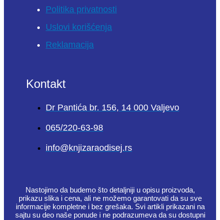
Politika privatnosti
Uslovi korišćenja
Reklamacija
Kontakt
Dr Pantića br. 156, 14 000 Valjevo
065/220-63-98
info@knjizaraodisej.rs
Nastojimo da budemo što detaljniji u opisu proizvoda,
prikazu slika i cena, ali ne možemo garantovati da su sve
informacije kompletne i bez grešaka. Svi artikli prikazani na
sajtu su deo naše ponude i ne podrazumeva da su dostupni