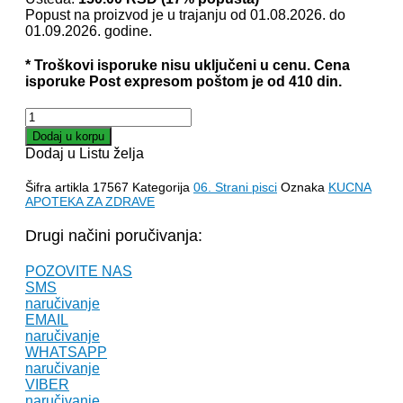
je
je:
Popust na proizvod je u trajanju od 01.08.2026. do
bila:
740.00 RSD.
01.09.2026. godine.
890.00 RSD.
* Troškovi isporuke nisu uključeni u cenu. Cena
isporuke Post expresom poštom je od 410 din.
KUĆNA
APOTEKA
Dodaj u korpu
ZA
Dodaj u Listu želja
ZDRAVE
-
Šifra artikla
17567
Kategorija
06. Strani pisci
Oznaka
KUCNA
Efraim
APOTEKA ZA ZDRAVE
Kišon
količina
Drugi načini poručivanja:
POZOVITE NAS
SMS
naručivanje
EMAIL
naručivanje
WHATSAPP
naručivanje
VIBER
naručivanje