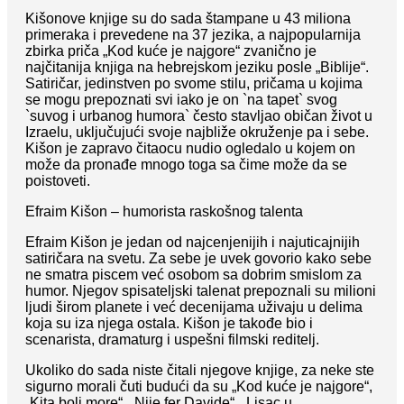
Kišonove knjige su do sada štampane u 43 miliona
primeraka i prevedene na 37 jezika, a najpopularnija
zbirka priča „Kod kuće je najgore“ zvanično je
najčitanija knjiga na hebrejskom jeziku posle „Biblije“.
Satiričar, jedinstven po svome stilu, pričama u kojima
se mogu prepoznati svi iako je on `na tapet` svog
`suvog i urbanog humora` često stavljao običan život u
Izraelu, uključujući svoje najbliže okruženje pa i sebe.
Kišon je zapravo čitaocu nudio ogledalo u kojem on
može da pronađe mnogo toga sa čime može da se
poistoveti.
Efraim Kišon – humorista raskošnog talenta
Efraim Kišon je jedan od najcenjenijih i najuticajnijih
satiričara na svetu. Za sebe je uvek govorio kako sebe
ne smatra piscem već osobom sa dobrim smislom za
humor. Njegov spisateljski talenat prepoznali su milioni
ljudi širom planete i već decenijama uživaju u delima
koja su iza njega ostala. Kišon je takođe bio i
scenarista, dramaturg i uspešni filmski reditelj.
Ukoliko do sada niste čitali njegove knjige, za neke ste
sigurno morali čuti budući da su „Kod kuće je najgore“,
„Kita boli more“, „Nije fer Davide“, „Lisac u