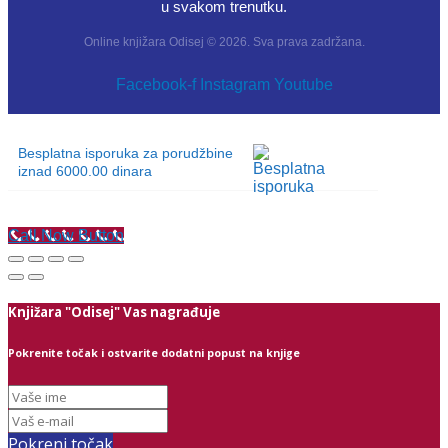
u svakom trenutku.
Online knjižara Odisej © 2026. Sva prava zadržana.
Facebook-f
Instagram
Youtube
Besplatna isporuka za porudžbine
iznad 6000.00 dinara
Call Now Button
Knjižara "Odisej" Vas nagrađuje
Pokrenite točak i ostvarite dodatni popust na knjige
Pokreni točak