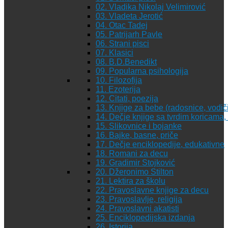
02. Vladika Nikolaj Velimirović
03. Vladeta Jerotić
04. Otac Tadej
05. Patrijarh Pavle
06. Strani pisci
07. Klasici
08. B.D.Benedikt
09. Popularna psihologija
10. Filozofija
11. Ezoterija
12. Citati, poezija
13. Knjige za bebe (radosnice, vodiči
14. Dečje knjige sa tvrdim koricama
15. Slikovnice i bojanke
16. Bajke, basne, priče
17. Dečje enciklopedije, edukativne
18. Romani za decu
19. Gradimir Stojković
20. Džeronimo Stilton
21. Lektira za školu
22. Pravoslavne knjige za decu
23. Pravoslavlje, religija
24. Pravoslavni akatisti
25. Enciklopedijska izdanja
26. Istorija