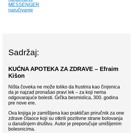
MESSENGER
naručivanje
Sadržaj:
KUĆNA APOTEKA ZA ZDRAVE – Efraim
Kišon
Ništa čoveka ne može toliko da frustrira kao činjenica
da je najzad pronašao pravi lek – za koji nema
odgovarajuće bolesti. Grčka besmislica, 300. godina
pre nove ere.
Ova knjiga je zamišljena kao praktičan priručnik za one
zdrave čitaoce koji su otkrili pozitivne strane bolovanja
u današnjem društvu. Autor je preporučuje umišljenim
bolesnicima.