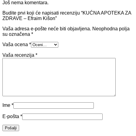
Još nema komentara.
Budite prvi koji će napisati recenziju “KUĆNA APOTEKA ZA
ZDRAVE – Efraim Kišon”
Vaša adresa e-pošte neće biti objavljena.
Neophodna polja
su označena
*
Vaša ocena
*
Vaša recenzija
*
Ime
*
E-pošta
*