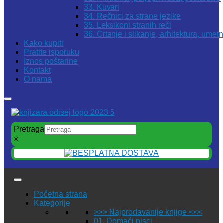
33. Kuvari
34. Rečnici za strane jezike
35. Leksikoni stranih reči
36. Crtanje i slikanje, arhitektura, umet
Kako kupiti
Pratite isporuku
Iznos poštarine
Kontakt
O nama
Pretraga
×
Početna strana
Kategorije
>>> Najprodavanije knjige <<<
01. Domaći pisci