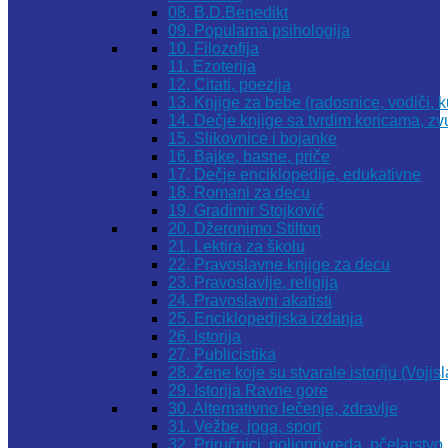
08. B.D.Benedikt
09. Popularna psihologija
10. Filozofija
11. Ezoterija
12. Citati, poezija
13. Knjige za bebe (radosnice, vodiči, k
14. Dečje knjige sa tvrdim koricama, z
15. Slikovnice i bojanke
16. Bajke, basne, priče
17. Dečje enciklopedije, edukativne
18. Romani za decu
19. Gradimir Stojković
20. Džeronimo Stilton
21. Lektira za školu
22. Pravoslavne knjige za decu
23. Pravoslavlje, religija
24. Pravoslavni akatisti
25. Enciklopedijska izdanja
26. Istorija
27. Publicistika
28. Žene koje su stvarale istoriju (Vojis
29. Istorija Ravne gore
30. Alternativno lečenje, zdravlje
31. Vežbe, joga, sport
32. Priručnici, poljoprivreda, pčelarstvo