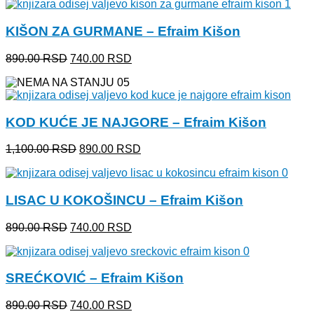
bila:
740.00 RSD.
890.00 RSD.
KIŠON ZA GURMANE – Efraim Kišon
Originalna
Trenutna
890.00
RSD
740.00
RSD
cena
cena
je
je:
bila:
740.00 RSD.
890.00 RSD.
KOD KUĆE JE NAJGORE – Efraim Kišon
Originalna
Trenutna
1,100.00
RSD
890.00
RSD
cena
cena
je
je:
bila:
890.00 RSD.
LISAC U KOKOŠINCU – Efraim Kišon
1,100.00 RSD.
Originalna
Trenutna
890.00
RSD
740.00
RSD
cena
cena
je
je:
bila:
740.00 RSD.
SREĆKOVIĆ – Efraim Kišon
890.00 RSD.
Originalna
Trenutna
890.00
RSD
740.00
RSD