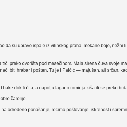
o da su upravo ispale iz vilinskog praha: mekane boje, nežni lik
ga trči preko dvorišta pod mesečinom. Mala sirena čuva svoje 
znači biti hrabar i pošten. Tu je i Palčić — majušan, ali srčan, 
bake dok ti čita, a napolju lagano rominja kiša ili se preko brda
dobre čarolije.
 na određeno ponašanje, recimo poštovanje, iskrenost i spremn