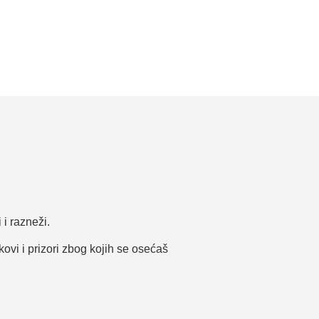
 i razneži.
ovi i prizori zbog kojih se osećaš