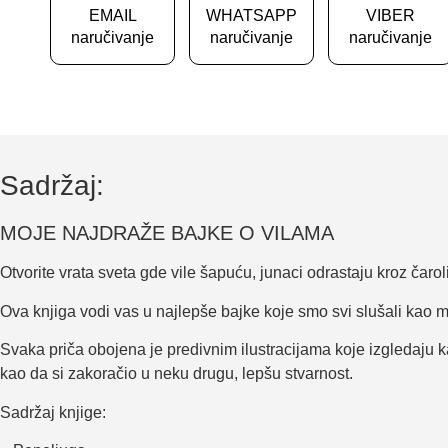
EMAIL
WHATSAPP
VIBER
naručivanje
naručivanje
naručivanje
Sadržaj:
MOJE NAJDRAŽE BAJKE O VILAMA
Otvorite vrata sveta gde vile šapuću, junaci odrastaju kroz čaroli
Ova knjiga vodi vas u najlepše bajke koje smo svi slušali kao mal
Svaka priča obojena je predivnim ilustracijama koje izgledaju ka
kao da si zakoračio u neku drugu, lepšu stvarnost.
Sadržaj knjige: