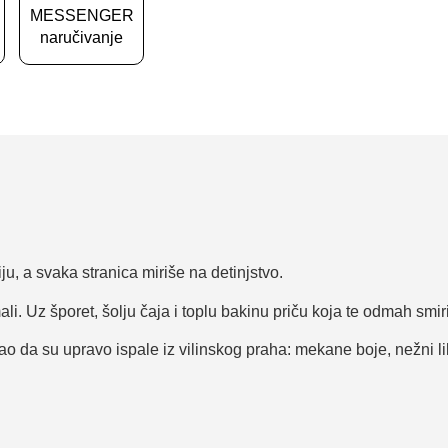
MESSENGER
naručivanje
ju, a svaka stranica miriše na detinjstvo.
i. Uz šporet, šolju čaja i toplu bakinu priču koja te odmah smiri
o da su upravo ispale iz vilinskog praha: mekane boje, nežni lik