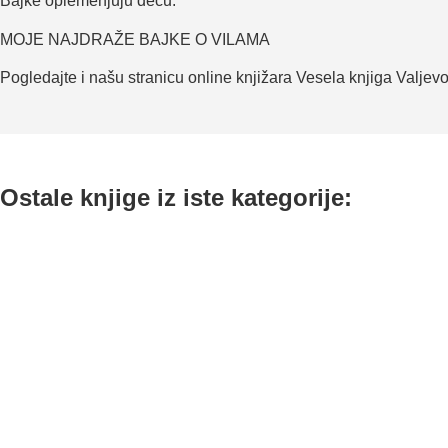
Bajke oplemenjuju decu.
MOJE NAJDRAŽE BAJKE O VILAMA
Pogledajte i našu stranicu online knjižara Vesela knjiga Valjev
Ostale knjige iz iste kategorije: