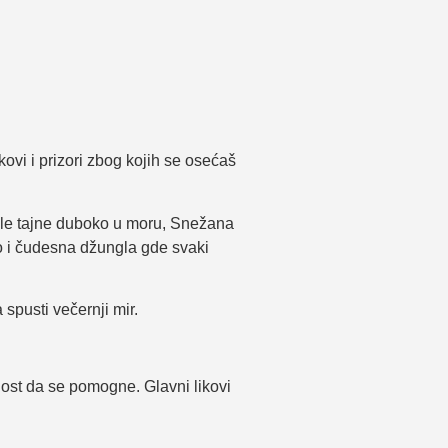
ovi i prizori zbog kojih se osećaš
male tajne duboko u moru, Snežana
kao i čudesna džungla gde svaki
 spusti večernji mir.
ost da se pomogne. Glavni likovi