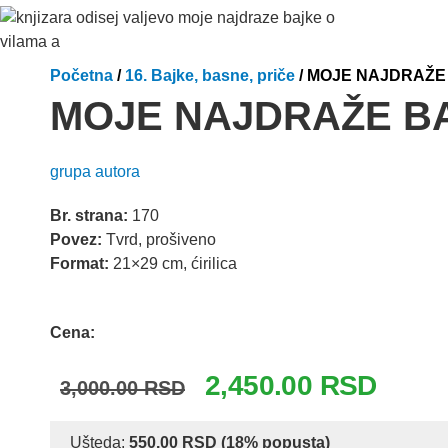
Početna
/
16. Bajke, basne, priče
/ MOJE NAJDRAŽE
MOJE NAJDRAŽE BA
grupa autora
Br. strana:
170
Povez:
Tvrd, prošiveno
Format:
21×29 cm, ćirilica
Odlomak knjige
Cena:
Originalna
Trenut
2,450.00
RSD
3,000.00
RSD
cena
cena
je
je:
Ušteda:
550.00
RSD
(18% popusta)