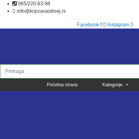
Skočite
065/220-63-98
na
info@knjizaraodisej.rs
sadržaj
Facebook-f
Instagram
Početna strana
Kategorije