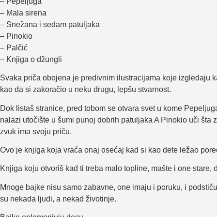
– Pepeljuga
– Mala sirena
– Snežana i sedam patuljaka
– Pinokio
– Palčić
– Knjiga o džungli
Svaka priča obojena je predivnim ilustracijama koje izgledaju ka
kao da si zakoračio u neku drugu, lepšu stvarnost.
Dok listaš stranice, pred tobom se otvara svet u kome Pepelju
nalazi utočište u šumi punoj dobrih patuljaka A Pinokio uči šta 
zvuk ima svoju priču.
Ovo je knjiga koja vraća onaj osećaj kad si kao dete ležao pored 
Knjiga koju otvoriš kad ti treba malo topline, mašte i one stare, 
Mnoge bajke nisu samo zabavne, one imaju i poruku, i podstiču
su nekada ljudi, a nekad životinje.