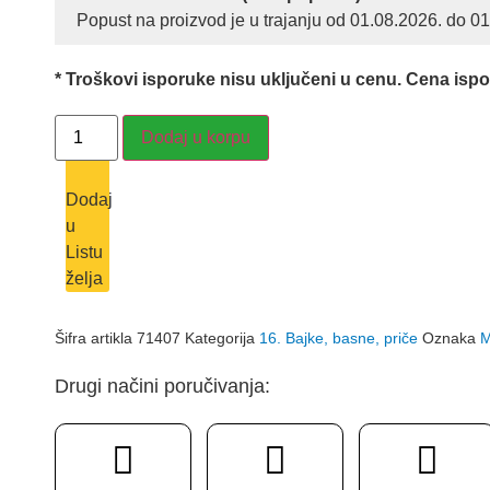
Popust na proizvod je u trajanju od 01.08.2026. do 0
bila:
2,450.0
3,000.00 RSD.
* Troškovi isporuke nisu uključeni u cenu. Cena isp
MOJE
Dodaj u korpu
NAJDRAŽE
BAJKE
O
VILAMA
Dodaj
količina
u
Listu
želja
Šifra artikla
71407
Kategorija
16. Bajke, basne, priče
Oznaka
M
Drugi načini poručivanja: